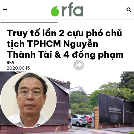
Nội dung
Tì
Bỏ qua nội dung chính
Truy tố lần 2 cựu phó chủ
tịch TPHCM Nguyễn
Thành Tài & 4 đồng phạm
RFA
2020.06.15