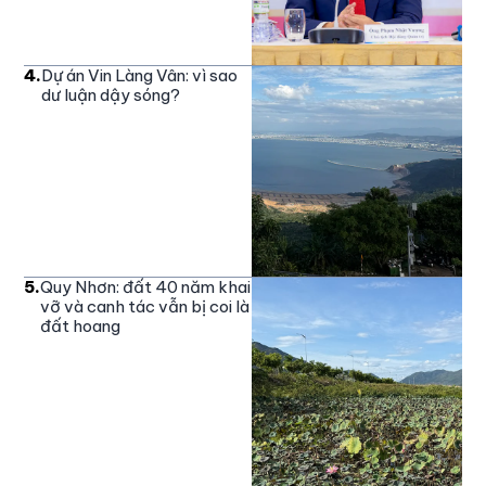
4
.
Dự án Vin Làng Vân: vì sao
dư luận dậy sóng?
5
.
Quy Nhơn: đất 40 năm khai
vỡ và canh tác vẫn bị coi là
đất hoang