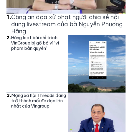
1
.
Công an dọa xử phạt người chia sẻ nội
dung livestream của bà Nguyễn Phương
Hằng
2
.
Hàng loạt bài chỉ trích
VinGroup bị gỡ bỏ vì ‘vi
phạm bản quyền’
3
.
Mạng xã hội Threads đang
trở thành mối đe dọa lớn
nhất của Vingroup