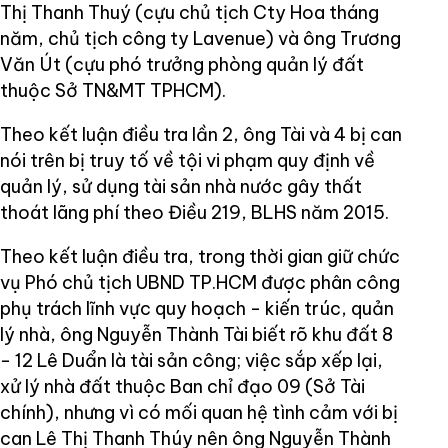
Thị Thanh Thuý (cựu chủ tịch Cty Hoa tháng
năm, chủ tịch công ty Lavenue) và ông Trương
Văn Út (cựu phó trưởng phòng quản lý đất
thuộc Sở TN&MT TPHCM).
Theo kết luận điều tra lần 2, ông Tài và 4 bị can
nói trên bị truy tố về tội vi phạm quy định về
quản lý, sử dụng tài sản nhà nước gây thất
thoát lãng phí theo Điều 219, BLHS năm 2015.
Theo kết luận điều tra, trong thời gian giữ chức
vụ Phó chủ tịch UBND TP.HCM được phân công
phụ trách lĩnh vực quy hoạch - kiến trúc, quản
lý nhà, ông Nguyễn Thành Tài biết rõ khu đất 8
- 12 Lê Duẩn là tài sản công; việc sắp xếp lại,
xử lý nhà đất thuộc Ban chỉ đạo 09 (Sở Tài
chính), nhưng vì có mối quan hệ tình cảm với bị
can Lê Thị Thanh Thúy nên ông Nguyễn Thành