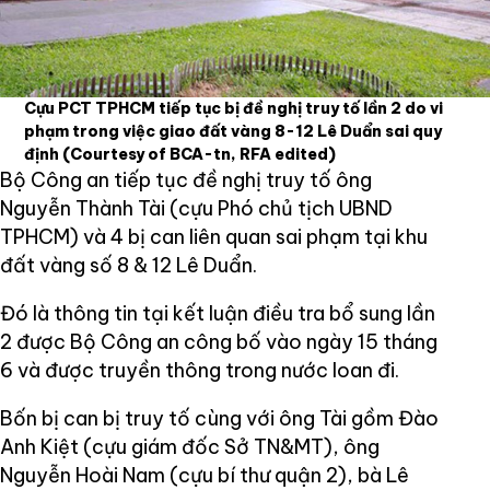
Cựu PCT TPHCM tiếp tục bị đề nghị truy tố lần 2 do vi
phạm trong việc giao đất vàng 8-12 Lê Duẩn sai quy
định
(Courtesy of BCA-tn, RFA edited)
Bộ Công an tiếp tục đề nghị truy tố ông
Nguyễn Thành Tài (cựu Phó chủ tịch UBND
TPHCM) và 4 bị can liên quan sai phạm tại khu
đất vàng số 8 & 12 Lê Duẩn.
Đó là thông tin tại kết luận điều tra bổ sung lần
2 được Bộ Công an công bố vào ngày 15 tháng
6 và được truyền thông trong nước loan đi.
Bốn bị can bị truy tố cùng với ông Tài gồm Đào
Anh Kiệt (cựu giám đốc Sở TN&MT), ông
Nguyễn Hoài Nam (cựu bí thư quận 2), bà Lê