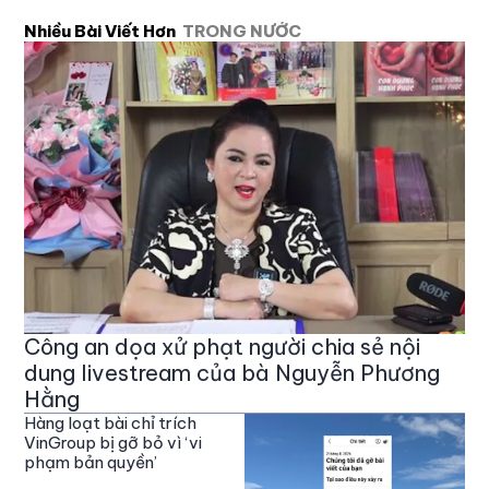
Nhiều Bài Viết Hơn
TRONG NƯỚC
Công an dọa xử phạt người chia sẻ nội
dung livestream của bà Nguyễn Phương
Hằng
Hàng loạt bài chỉ trích
VinGroup bị gỡ bỏ vì ‘vi
phạm bản quyền’