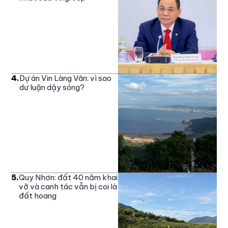
4
.
Dự án Vin Làng Vân: vì sao
dư luận dậy sóng?
5
.
Quy Nhơn: đất 40 năm khai
vỡ và canh tác vẫn bị coi là
đất hoang