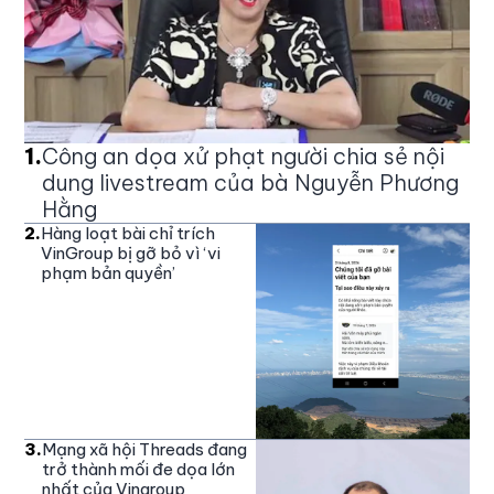
1
.
Công an dọa xử phạt người chia sẻ nội
dung livestream của bà Nguyễn Phương
Hằng
2
.
Hàng loạt bài chỉ trích
VinGroup bị gỡ bỏ vì ‘vi
phạm bản quyền’
3
.
Mạng xã hội Threads đang
trở thành mối đe dọa lớn
nhất của Vingroup