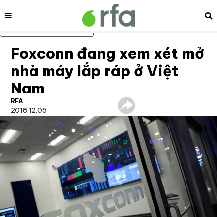
Nội dung
Tì
Bỏ qua nội dung chính
Foxconn đang xem xét mở
nhà máy lắp ráp ở Việt
Nam
RFA
2018.12.05