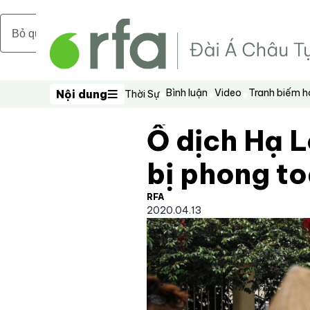
Bỏ qua nội dung chính
Bình luận
Video
Tranh biếm 
Nội dung
Thời Sự
Nội dung
Ổ dịch Hạ L
bị phong t
RFA
2020.04.13