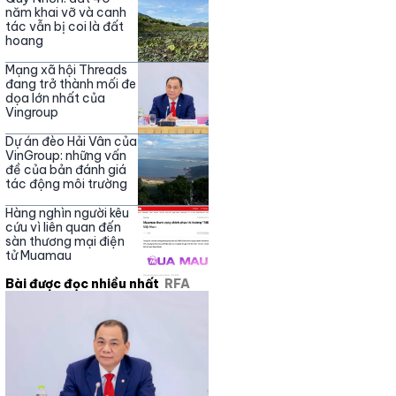
năm khai vỡ và canh
tác vẫn bị coi là đất
hoang
Mạng xã hội Threads
đang trở thành mối đe
dọa lớn nhất của
Vingroup
Dự án đèo Hải Vân của
VinGroup: những vấn
đề của bản đánh giá
tác động môi trường
Hàng nghìn người kêu
cứu vì liên quan đến
sàn thương mại điện
tử Muamau
Bài được đọc nhiều nhất
RFA