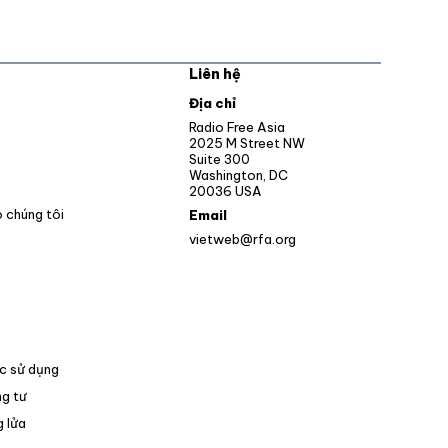
Liên hệ
pens in new window
Địa chỉ
Opens in new window
Radio Free Asia
2025 M Street NW
ens in new window
Suite 300
Washington, DC
Opens in new window
20036 USA
o chúng tôi
Email
vietweb@rfa.org
c sử dụng
g tư
 lửa
Opens in new window