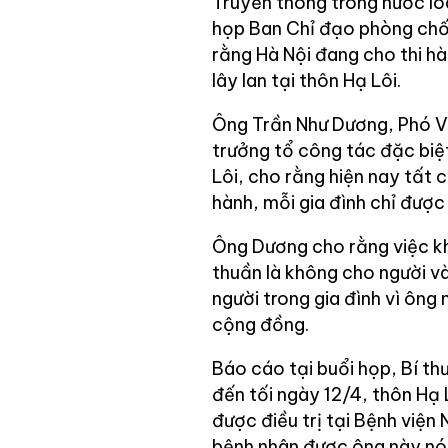
Truyền thông trong nước loa
họp Ban Chỉ đạo phòng chố
rằng Hà Nội đang cho thi h
lây lan tại thôn Hạ Lôi.
Ông Trần Như Dương, Phó Vi
trưởng tổ công tác đặc biệt
Lôi, cho rằng hiện nay tất 
hành, mỗi gia đình chỉ được 1
Ông Dương cho rằng việc k
thuần là không cho người và
người trong gia đình vì ông
cộng đồng.
Báo cáo tại buổi họp, Bí th
đến tối ngày 12/4, thôn Hạ
được điều trị tại Bệnh viện
bệnh nhân được ông này nói 