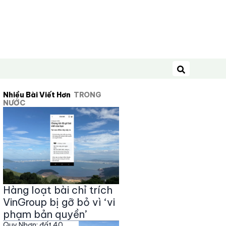
Tìm kiếm
Nhiều Bài Viết Hơn
TRONG
NƯỚC
Hàng loạt bài chỉ trích
VinGroup bị gỡ bỏ vì ‘vi
phạm bản quyền’
Quy Nhơn: đất 40