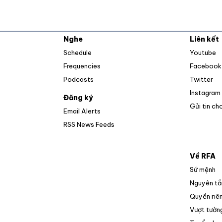
Nghe
Liên kết
O
Schedule
Youtube
Frequencies
Facebook
Op
Podcasts
Twitter
Instagram
Đăng ký
Gửi tin ch
Email Alerts
Opens in new window
RSS News Feeds
Về RFA
Sứ mệnh
Nguyên tắ
Quyền riên
Vượt tường