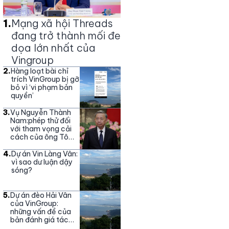
1
.
Mạng xã hội Threads
đang trở thành mối đe
dọa lớn nhất của
Vingroup
2
.
Hàng loạt bài chỉ
trích VinGroup bị gỡ
bỏ vì ‘vi phạm bản
quyền’
3
.
Vụ Nguyễn Thành
Nam:phép thử đối
với tham vọng cải
cách của ông Tô
Lâm
4
.
Dự án Vin Làng Vân:
vì sao dư luận dậy
sóng?
5
.
Dự án đèo Hải Vân
của VinGroup:
những vấn đề của
bản đánh giá tác
động môi trường