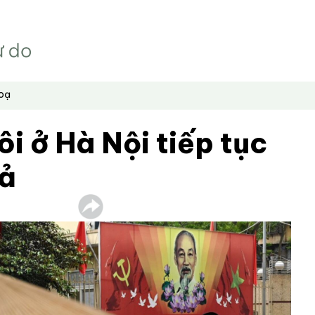
hoạ
ôi ở Hà Nội tiếp tục
oả