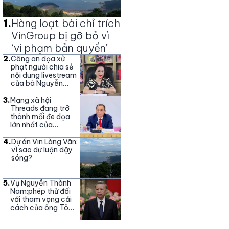
1
.
Hàng loạt bài chỉ trích
VinGroup bị gỡ bỏ vì
‘vi phạm bản quyền’
2
.
Công an dọa xử
phạt người chia sẻ
nội dung livestream
của bà Nguyễn
Phương Hằng
3
.
Mạng xã hội
Threads đang trở
thành mối đe dọa
lớn nhất của
Vingroup
4
.
Dự án Vin Làng Vân:
vì sao dư luận dậy
sóng?
5
.
Vụ Nguyễn Thành
Nam:phép thử đối
với tham vọng cải
cách của ông Tô
Lâm