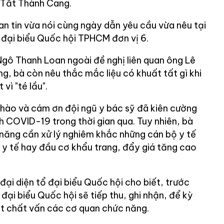
 Tất Thành Cang.
an tin vừa nói cùng ngày dẫn yêu cầu vừa nêu tại
c đại biểu Quốc hội TPHCM đơn vị 6.
à Ngô Thanh Loan ngoài đề nghị liên quan ông Lê
g, bà còn nêu thắc mắc liệu có khuất tất gì khi
vì "té lầu".
 hào và cám ơn đội ngũ y bác sỹ đã kiên cường
h COVID-19 trong thời gian qua. Tuy nhiên, bà
năng cần xử lý nghiêm khắc những cán bộ y tế
bị y tế hay đầu cơ khẩu trang, đẩy giá tăng cao
ại diện tổ đại biểu Quốc hội cho biết, trước
 đại biểu Quốc hội sẽ tiếp thu, ghi nhận, để kỳ
át chất vấn các cơ quan chức năng.