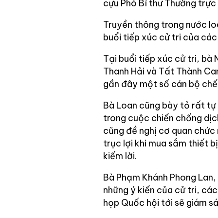
cựu Phó Bí thư Thường trực
Truyền thông trong nước lo
buổi tiếp xúc cử tri của cá
Tại buổi tiếp xúc cử tri, b
Thanh Hải và Tất Thành Can
gần đây một số cán bộ chết 
Bà Loan cũng bày tỏ rất tự
trong cuộc chiến chống dịc
cũng đề nghị cơ quan chức 
trục lợi khi mua sắm thiết 
kiếm lời.
Bà Phạm Khánh Phong Lan, đ
những ý kiến của cử tri, các
họp Quốc hội tới sẽ giám s