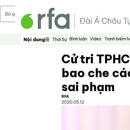
Bỏ qua nội dung chính
Bình luận
Video
Tranh biếm 
Nội dung
Thời Sự
Nội dung
Cử tri TPH
bao che cá
sai phạm
RFA
2020.05.12