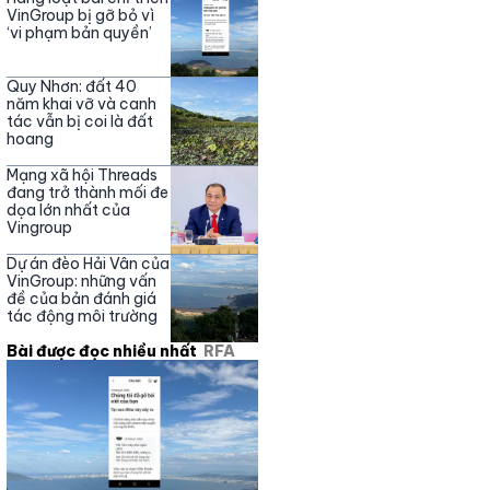
Nguyễn Phương Hằng
VinGroup bị gỡ bỏ vì
‘vi phạm bản quyền’
Quy Nhơn: đất 40
năm khai vỡ và canh
tác vẫn bị coi là đất
hoang
Mạng xã hội Threads
đang trở thành mối đe
dọa lớn nhất của
Vingroup
Dự án đèo Hải Vân của
VinGroup: những vấn
đề của bản đánh giá
tác động môi trường
Bài được đọc nhiều nhất
RFA