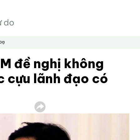
hoạ
CM đề nghị không
c cựu lãnh đạo có