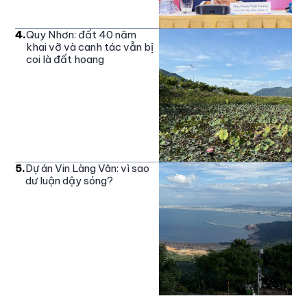
4
.
Quy Nhơn: đất 40 năm
khai vỡ và canh tác vẫn bị
coi là đất hoang
5
.
Dự án Vin Làng Vân: vì sao
dư luận dậy sóng?