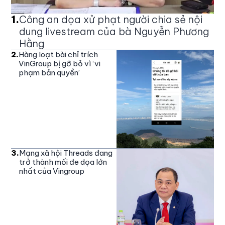
1
.
Công an dọa xử phạt người chia sẻ nội
dung livestream của bà Nguyễn Phương
Hằng
2
.
Hàng loạt bài chỉ trích
VinGroup bị gỡ bỏ vì ‘vi
phạm bản quyền’
3
.
Mạng xã hội Threads đang
trở thành mối đe dọa lớn
nhất của Vingroup