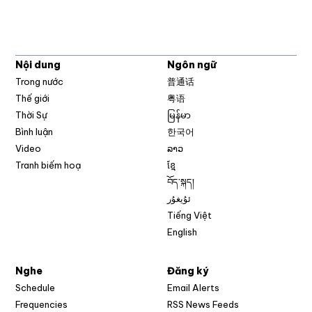
Nội dung
Ngôn ngữ
Trong nước
普通话
Thế giới
粤语
Thời Sự
မြန်မာ
Bình luận
한국어
Video
ລາວ
Tranh biếm hoạ
ខ្មែ
བོད་སྐད།
ئۇيغۇر
Tiếng Việt
English
Nghe
Đăng ký
Schedule
Email Alerts
Opens in new w
Frequencies
RSS News Feeds