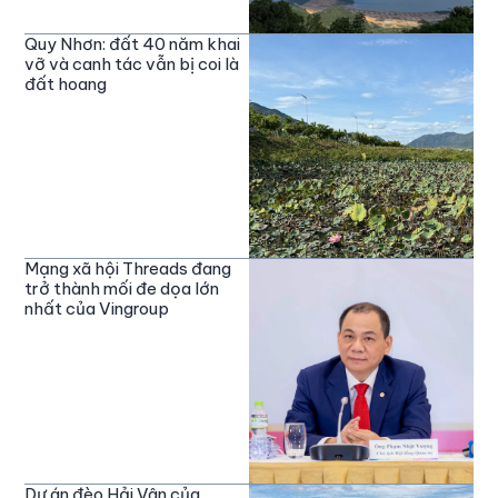
Quy Nhơn: đất 40 năm khai
vỡ và canh tác vẫn bị coi là
đất hoang
Mạng xã hội Threads đang
trở thành mối đe dọa lớn
nhất của Vingroup
Dự án đèo Hải Vân của