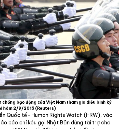
n chống bạo động của Việt Nam tham gia diễu binh kỷ
ội hôm 2/9/2015
(Reuters)
yền Quốc tế- Human Rights Watch (HRW), vào
áo báo chí kêu gọi Nhật Bản dừng tài trợ cho