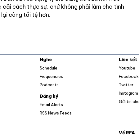
à cải cách thực sự, chứ không phải làm cho tình
lại càng tồi tệ hơn.
Nghe
Liên kết
O
Schedule
Youtube
Frequencies
Facebook
Op
Podcasts
Twitter
Instagram
Đăng ký
Gửi tin ch
Email Alerts
Opens in new window
RSS News Feeds
Về RFA