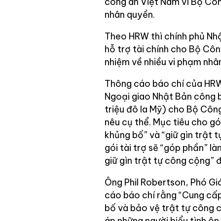
công an Việt Nam vì Bộ Côn
nhân quyền.
Theo HRW thì chính phủ Nh
hỗ trợ tài chính cho Bộ Côn
nhiệm về nhiều vi phạm nhâ
Thông cáo báo chí của HRW
Ngoại giao Nhật Bản công b
triệu đô la Mỹ) cho Bộ Côn
nêu cụ thể. Mục tiêu cho g
khủng bố” và “giữ gìn trật 
gói tài trợ sẽ “góp phần” 
giữ gìn trật tự công cộng” đ
Ông Phil Robertson, Phó G
cáo báo chí rằng “Cung cấp
bố và bảo vệ trật tự công 
áp những người biểu tình ôn