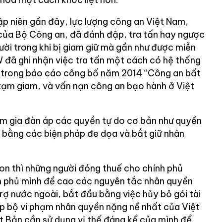
ập niên gần đây, lực lượng công an Việt Nam,
của Bộ Công an, đã đánh đập, tra tấn hay ngược
ười trong khi bị giam giữ mà gần như được miễn
 đã ghi nhận việc tra tấn một cách có hệ thống
sự trong báo cáo công bố năm 2014 “Công an bất
 tạm giam, và vấn nạn công an bạo hành ở Việt
m gia đàn áp các quyền tự do cơ bản như quyền
 bằng các biện pháp đe dọa và bắt giữ nhân
on thì những người đóng thuế cho chính phủ
h phủ mình đề cao các nguyên tắc nhân quyền
trợ nước ngoài, bắt đầu bằng việc hủy bỏ gói tài
p bộ vi phạm nhân quyền nặng nề nhất của Việt
 Bản cần sử dụng vị thế đáng kể của mình để