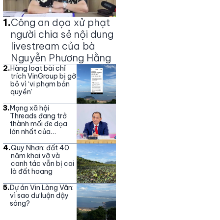
1
.
Công an dọa xử phạt
người chia sẻ nội dung
livestream của bà
Nguyễn Phương Hằng
2
.
Hàng loạt bài chỉ
trích VinGroup bị gỡ
bỏ vì ‘vi phạm bản
quyền’
3
.
Mạng xã hội
Threads đang trở
thành mối đe dọa
lớn nhất của
Vingroup
4
.
Quy Nhơn: đất 40
năm khai vỡ và
canh tác vẫn bị coi
là đất hoang
5
.
Dự án Vin Làng Vân:
vì sao dư luận dậy
sóng?