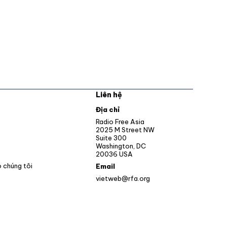
Liên hệ
pens in new window
Địa chỉ
Opens in new window
Radio Free Asia
2025 M Street NW
ens in new window
Suite 300
Washington, DC
Opens in new window
20036 USA
o chúng tôi
Email
vietweb@rfa.org