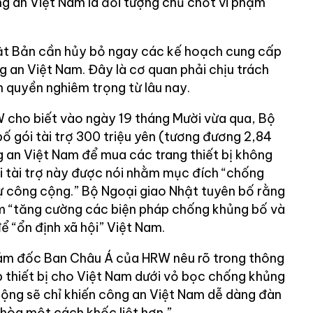
g an Việt Nam là đối tượng chủ chốt vi phạm
ật Bản cần hủy bỏ ngay các kế hoạch cung cấp
g an Việt Nam. Đây là cơ quan phải chịu trách
n quyền nghiêm trọng từ lâu nay.
 cho biết vào ngày 19 tháng Mười vừa qua, Bộ
ố gói tài trợ 300 triệu yên (tương đương 2,84
g an Việt Nam để mua các trang thiết bị không
ói tài trợ này được nói nhằm mục đích “chống
tự công cộng.” Bộ Ngoại giao Nhật tuyên bố rằng
làm “tăng cường các biện pháp chống khủng bố và
ể “ổn định xã hội” Việt Nam.
iám đốc Ban Châu Á của HRW nêu rõ trong thông
 thiết bị cho Việt Nam dưới vỏ bọc chống khủng
cộng sẽ chỉ khiến công an Việt Nam dễ dàng đàn
 hòa một cách khốc liệt hơn.”