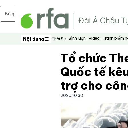
Bỏ qua nội dung chính
Bình luận
Video
Tranh biếm 
Nội dung
Thời Sự
Nội dung
Tổ chức Th
Quốc tế kêu
trợ cho cô
2020.10.30