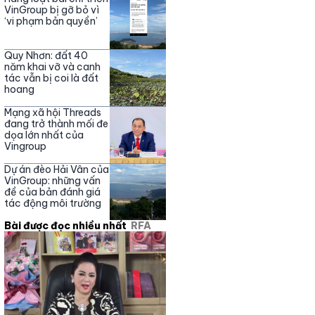
Nguyễn Phương Hằng
VinGroup bị gỡ bỏ vì
‘vi phạm bản quyền’
Quy Nhơn: đất 40
năm khai vỡ và canh
tác vẫn bị coi là đất
hoang
Mạng xã hội Threads
đang trở thành mối đe
dọa lớn nhất của
Vingroup
Dự án đèo Hải Vân của
VinGroup: những vấn
đề của bản đánh giá
tác động môi trường
Bài được đọc nhiều nhất
RFA