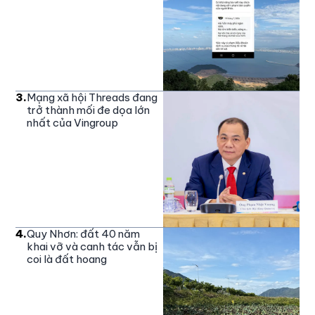
3
.
Mạng xã hội Threads đang
trở thành mối đe dọa lớn
nhất của Vingroup
4
.
Quy Nhơn: đất 40 năm
khai vỡ và canh tác vẫn bị
coi là đất hoang