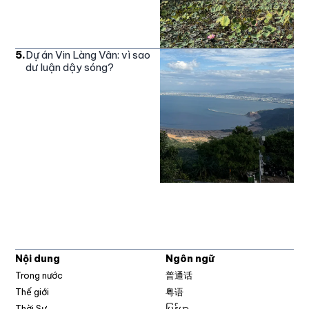
5
.
Dự án Vin Làng Vân: vì sao
dư luận dậy sóng?
Nội dung
Ngôn ngữ
Trong nước
普通话
Thế giới
粤语
Thời Sự
မြန်မာ