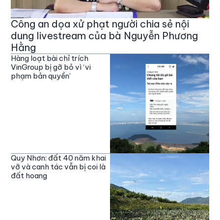
Công an dọa xử phạt người chia sẻ nội
dung livestream của bà Nguyễn Phương
Hằng
Hàng loạt bài chỉ trích
VinGroup bị gỡ bỏ vì ‘vi
phạm bản quyền’
Quy Nhơn: đất 40 năm khai
vỡ và canh tác vẫn bị coi là
đất hoang