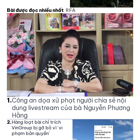
Bài được đọc nhiều nhất
RFA
1
.
Công an dọa xử phạt người chia sẻ nội
dung livestream của bà Nguyễn Phương
Hằng
2
.
Hàng loạt bài chỉ trích
VinGroup bị gỡ bỏ vì ‘vi
phạm bản quyền’