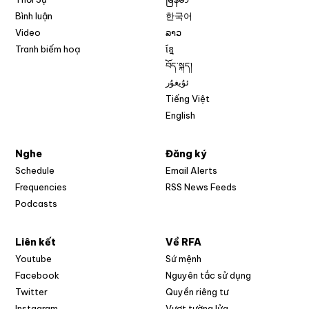
Bình luận
한국어
Video
ລາວ
Tranh biếm hoạ
ខ្មែ
བོད་སྐད།
ئۇيغۇر
Tiếng Việt
English
Nghe
Đăng ký
Schedule
Email Alerts
Opens in new w
Frequencies
RSS News Feeds
Podcasts
Liên kết
Về RFA
Opens in new window
Youtube
Sứ mệnh
Opens in new window
Facebook
Nguyên tắc sử dụng
Opens in new window
Twitter
Quyền riêng tư
Opens in new window
Instagram
Vượt tường lửa