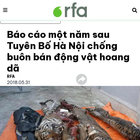
Nội dung
Tì
Bỏ qua nội dung chính
Báo cáo một năm sau
Tuyên Bố Hà Nội chống
buôn bán động vật hoang
dã
RFA
2018.05.31