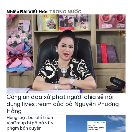
Nhiều Bài Viết Hơn
TRONG NƯỚC
Công an dọa xử phạt người chia sẻ nội
dung livestream của bà Nguyễn Phương
Hằng
Hàng loạt bài chỉ trích
VinGroup bị gỡ bỏ vì ‘vi
phạm bản quyền’