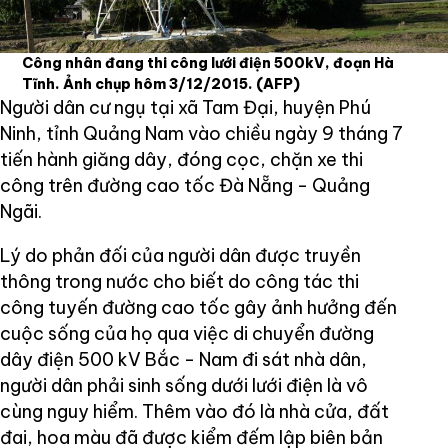
Công nhân đang thi công lưới điện 500kV, đoạn Hà
Tĩnh. Ảnh chụp hôm 3/12/2015.
(AFP)
Người dân cư ngụ tại xã Tam Đại, huyện Phú
Ninh, tỉnh Quảng Nam vào chiều ngày 9 tháng 7
tiến hành giăng dây, đóng cọc, chặn xe thi
công trên đường cao tốc Đà Nẵng - Quảng
Ngãi.
Lý do phản đối của người dân được truyền
thông trong nước cho biết do công tác thi
công tuyến đường cao tốc gây ảnh hưởng đến
cuộc sống của họ qua việc di chuyển đường
dây điện 500 kV Bắc - Nam đi sát nhà dân,
người dân phải sinh sống dưới lưới điện là vô
cùng nguy hiểm. Thêm vào đó là nhà cửa, đất
đai, hoa màu đã được kiểm đếm lập biên bản