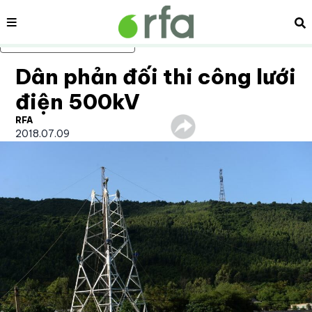
Nội dung
Tì
Bỏ qua nội dung chính
Dân phản đối thi công lưới
điện 500kV
RFA
2018.07.09