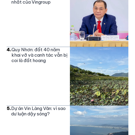
nhất của Vingroup
4
.
Quy Nhơn: đất 40 năm
khai vỡ và canh tác vẫn bị
coi là đất hoang
5
.
Dự án Vin Làng Vân: vì sao
dư luận dậy sóng?