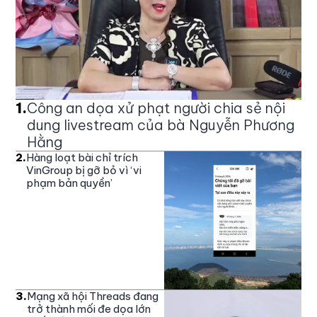
1
.
Công an dọa xử phạt người chia sẻ nội
dung livestream của bà Nguyễn Phương
Hằng
2
.
Hàng loạt bài chỉ trích
VinGroup bị gỡ bỏ vì ‘vi
phạm bản quyền’
3
.
Mạng xã hội Threads đang
trở thành mối đe dọa lớn