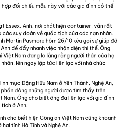
 hợp đối chiếu mẫu này với các gia đình có thể
t Essex, Anh, nơi phát hiện container, vẫn rất
ra các suy đoán về quốc tịch của các nạn nhân.
nh Martin Pasmore hôm 26/10 kêu gọi sự giúp đỡ
 Anh để đẩy nhanh việc nhận diện thi thể. Ông
ại Việt Nam đang lo lắng rằng người thân của họ
nhân, lên ngay lập tức liên lạc với nhà chức
i linh mục Đặng Hữu Nam ở Yên Thành, Nghệ An,
 phần đông những người được tìm thấy trên
t Nam. Ông cho biết ông đã liên lạc với gia đình
tích ở Anh.
nh cho biết hiện Công an Việt Nam cũng khoanh
 hai tỉnh Hà Tĩnh và Nghệ An.