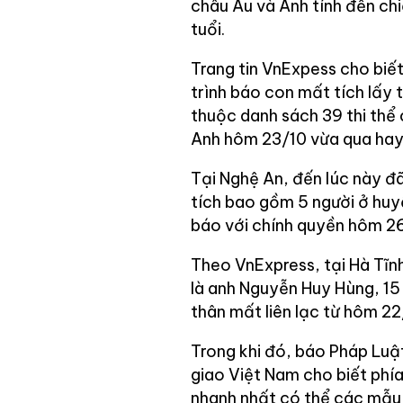
châu Âu và Anh tính đến ch
tuổi.
Trang tin VnExpess cho biết
trình báo con mất tích lấy
thuộc danh sách 39 thi thể 
Anh hôm 23/10 vừa qua hay
Tại Nghệ An, đến lúc này đ
tích bao gồm 5 người ở huy
báo với chính quyền hôm 26
Theo VnExpress, tại Hà Tĩn
là anh Nguyễn Huy Hùng, 15 
thân mất liên lạc từ hôm 22
Trong khi đó, báo Pháp Luật
giao Việt Nam cho biết phí
nhanh nhất có thể các mẫu 