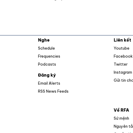
Nghe
Liên kết
O
Schedule
Youtube
Frequencies
Facebook
Op
Podcasts
Twitter
Instagram
Đăng ký
Gửi tin ch
Email Alerts
Opens in new window
RSS News Feeds
Về RFA
Sứ mệnh
Nguyên tắ