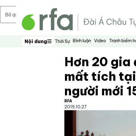
Bỏ qua nội dung chính
Bình luận
Video
Tranh biếm 
Nội dung
Thời Sự
Nội dung
Hơn 20 gia 
mất tích tạ
người mới 1
RFA
2019.10.27