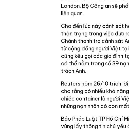
London. Bộ Công an sẽ phối
liên quan.
Cho đến lúc này cảnh sát hạ
thận trọng trong việc đưa 
Chánh thanh tra cảnh sát A
từ cộng đồng người Việt tại
cũng kêu gọi các gia đình t
có thể nằm trong số 39 nạn 
trách Anh.
Reuters hôm 26/10 trích lờ
cho rằng có nhiều khả năng
chiếc container là người Việ
những nạn nhân có con mất 
Báo Pháp Luật TP Hồ Chí Mi
vùng lấy thông tin chủ yếu ở