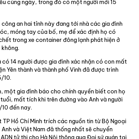
iều cùng ngày, trong đó có một người mới 15
 công an hai tỉnh này đang tới nhà các gia đình
 tóc, móng tay của bố, mẹ để xác định họ có
chết trong xe container đông lạnh phát hiện ở
 không.
ã có 14 người được gia đình xác nhận có con mất
ện Yên thành và thành phố Vinh đã được trình
/10.
h, một gia đình báo cho chính quyền biết con họ
tuổi, mất tích khi trên đường vào Anh và người
/10 đến nay.
 TP Hồ Chí Minh trích các nguồn tin từ Bộ Ngoại
a Anh và Việt Nam đã thống nhất sẽ chuyển
ADN tử thi cho Hà Nội thông qua Đại sứ quán tại