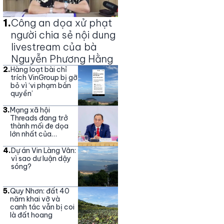
1
.
Công an dọa xử phạt
người chia sẻ nội dung
livestream của bà
Nguyễn Phương Hằng
2
.
Hàng loạt bài chỉ
trích VinGroup bị gỡ
bỏ vì ‘vi phạm bản
quyền’
3
.
Mạng xã hội
Threads đang trở
thành mối đe dọa
lớn nhất của
Vingroup
4
.
Dự án Vin Làng Vân:
vì sao dư luận dậy
sóng?
5
.
Quy Nhơn: đất 40
năm khai vỡ và
canh tác vẫn bị coi
là đất hoang