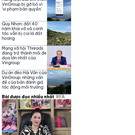
Nguyễn Phương Hằng
VinGroup bị gỡ bỏ vì
‘vi phạm bản quyền’
Quy Nhơn: đất 40
năm khai vỡ và canh
tác vẫn bị coi là đất
hoang
Mạng xã hội Threads
đang trở thành mối đe
dọa lớn nhất của
Vingroup
Dự án đèo Hải Vân của
VinGroup: những vấn
đề của bản đánh giá
tác động môi trường
Bài được đọc nhiều nhất
RFA