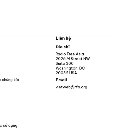
Liên hệ
pens in new window
Địa chỉ
Opens in new window
Radio Free Asia
2025 M Street NW
ens in new window
Suite 300
Washington, DC
Opens in new window
20036 USA
o chúng tôi
Email
vietweb@rfa.org
c sử dụng