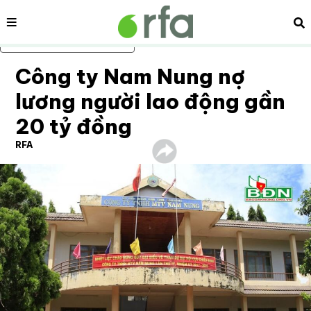
Nội dung
Tì
Bỏ qua nội dung chính
Công ty Nam Nung nợ
lương người lao động gần
20 tỷ đồng
RFA