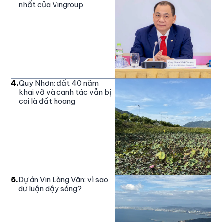
nhất của Vingroup
4
.
Quy Nhơn: đất 40 năm
khai vỡ và canh tác vẫn bị
coi là đất hoang
5
.
Dự án Vin Làng Vân: vì sao
dư luận dậy sóng?