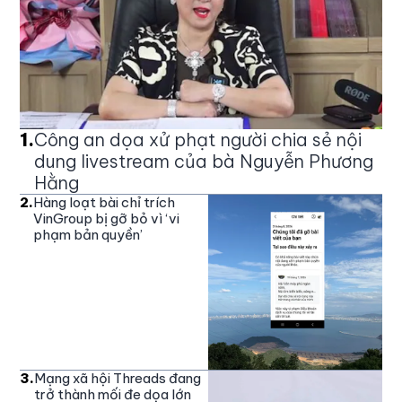
1
.
Công an dọa xử phạt người chia sẻ nội
dung livestream của bà Nguyễn Phương
Hằng
2
.
Hàng loạt bài chỉ trích
VinGroup bị gỡ bỏ vì ‘vi
phạm bản quyền’
3
.
Mạng xã hội Threads đang
trở thành mối đe dọa lớn