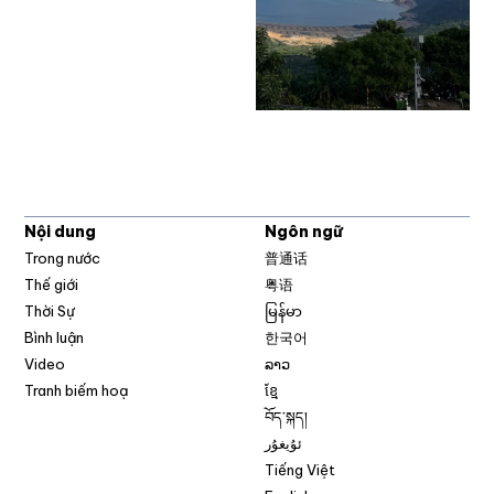
Nội dung
Ngôn ngữ
Trong nước
普通话
Thế giới
粤语
Thời Sự
မြန်မာ
Bình luận
한국어
Video
ລາວ
Tranh biếm hoạ
ខ្មែ
བོད་སྐད།
ئۇيغۇر
Tiếng Việt