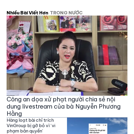
Nhiều Bài Viết Hơn
TRONG NƯỚC
Công an dọa xử phạt người chia sẻ nội
dung livestream của bà Nguyễn Phương
Hằng
Hàng loạt bài chỉ trích
VinGroup bị gỡ bỏ vì ‘vi
phạm bản quyền’