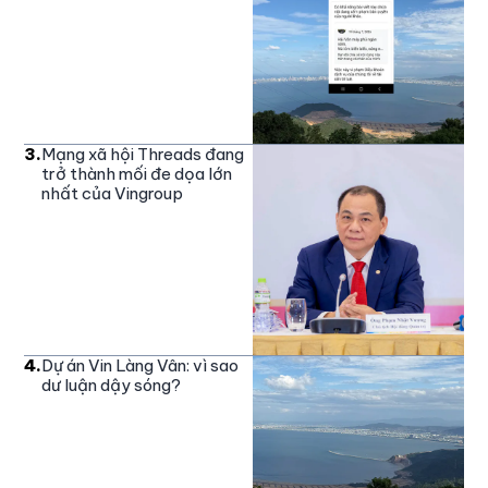
3
.
Mạng xã hội Threads đang
trở thành mối đe dọa lớn
nhất của Vingroup
4
.
Dự án Vin Làng Vân: vì sao
dư luận dậy sóng?