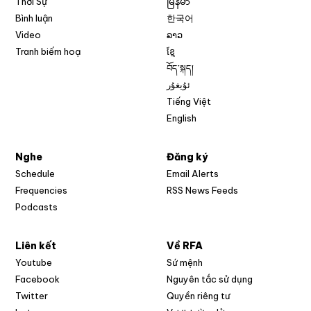
Thời Sự
မြန်မာ
Bình luận
한국어
Video
ລາວ
Tranh biếm hoạ
ខ្មែ
བོད་སྐད།
ئۇيغۇر
Tiếng Việt
English
Nghe
Đăng ký
Schedule
Email Alerts
Opens in new w
Frequencies
RSS News Feeds
Podcasts
Liên kết
Về RFA
Opens in new window
Youtube
Sứ mệnh
Opens in new window
Facebook
Nguyên tắc sử dụng
Opens in new window
Twitter
Quyền riêng tư
Opens in new window