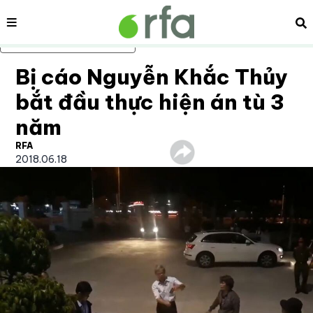
Nội dung
Tì
Bỏ qua nội dung chính
Bị cáo Nguyễn Khắc Thủy
bắt đầu thực hiện án tù 3
năm
RFA
2018.06.18