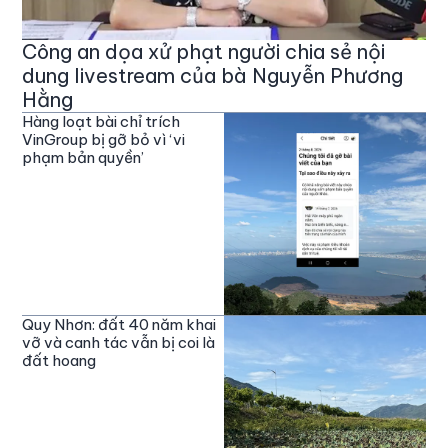
Công an dọa xử phạt người chia sẻ nội
dung livestream của bà Nguyễn Phương
Hằng
Hàng loạt bài chỉ trích
VinGroup bị gỡ bỏ vì ‘vi
phạm bản quyền’
Quy Nhơn: đất 40 năm khai
vỡ và canh tác vẫn bị coi là
đất hoang