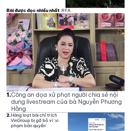
Bài được đọc nhiều nhất
RFA
1
.
Công an dọa xử phạt người chia sẻ nội
dung livestream của bà Nguyễn Phương
Hằng
2
.
Hàng loạt bài chỉ trích
VinGroup bị gỡ bỏ vì ‘vi
phạm bản quyền’