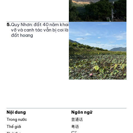
5
.
Quy Nhơn: đất 40 năm khai
vỡ và canh tác vẫn bị coi là
đất hoang
Nội dung
Ngôn ngữ
Trong nước
普通话
Thế giới
粤语