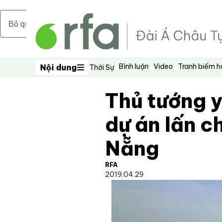
Bỏ qua nội dung chính
Bình luận
Video
Tranh biếm 
Nội dung
Thời Sự
Nội dung
Thủ tướng y
dự án lấn c
Nẵng
RFA
2019.04.29