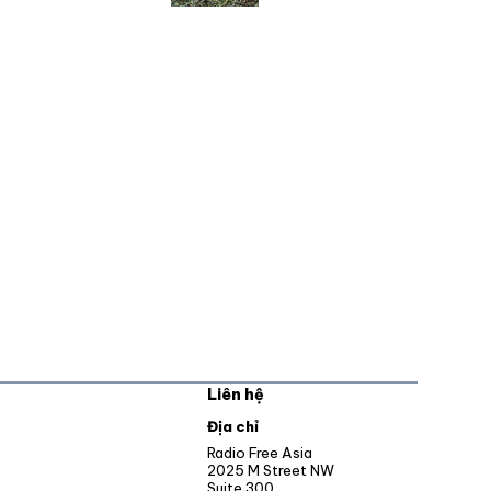
Liên hệ
pens in new window
Địa chỉ
Opens in new window
Radio Free Asia
2025 M Street NW
ens in new window
Suite 300