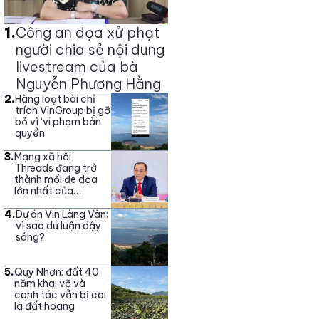
1
.
Công an dọa xử phạt
người chia sẻ nội dung
livestream của bà
Nguyễn Phương Hằng
2
.
Hàng loạt bài chỉ
trích VinGroup bị gỡ
bỏ vì ‘vi phạm bản
quyền’
3
.
Mạng xã hội
Threads đang trở
thành mối đe dọa
lớn nhất của
Vingroup
4
.
Dự án Vin Làng Vân:
vì sao dư luận dậy
sóng?
5
.
Quy Nhơn: đất 40
năm khai vỡ và
canh tác vẫn bị coi
là đất hoang