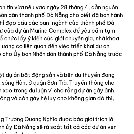
an tin vừa nêu vào ngày 28 tháng 4, dẫn nguồn
hân dân thành phố Đà Nẵng cho biết đã ban hành
chỉ đạo cầu các ban, ngành của thành phố Đà
 tư của dự án Marina Complex để yêu cầm tạm
ổ chức lấy ý kiến của giới chuyên gia, nhà khoa
ương có liên quan đến việc triển khai dự án
 cho Ủy ban Nhân dân thành phố Đà Nẵng trước
ột dự án bất động sản và bến du thuyền đang
ấn sông Hàn, ở quận Sơn Trà. Truyền thông cho
 xao trong dư luận vì cho rằng dự án gây ảnh
ng và còn gây hệ lụy cho không gian đô thị,
g Trương Quang Nghĩa được báo giới trích lời
nh ủy Đà Nẵng sẽ rà soát tất cả các dự án ven