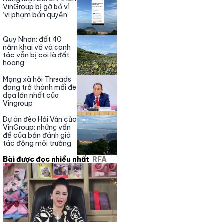
Nguyễn Phương Hằng
VinGroup bị gỡ bỏ vì
‘vi phạm bản quyền’
Quy Nhơn: đất 40
năm khai vỡ và canh
tác vẫn bị coi là đất
hoang
Mạng xã hội Threads
đang trở thành mối đe
dọa lớn nhất của
Vingroup
Dự án đèo Hải Vân của
VinGroup: những vấn
đề của bản đánh giá
tác động môi trường
Bài được đọc nhiều nhất
RFA