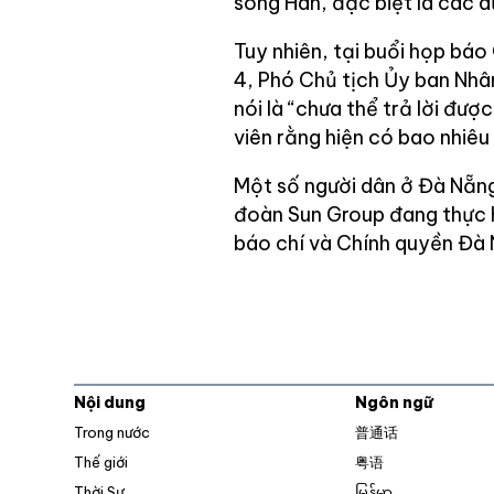
sông Hàn, đặc biệt là các d
Tuy nhiên, tại buổi họp báo
4, Phó Chủ tịch Ủy ban Nh
nói là “chưa thể trả lời đư
viên rằng hiện có bao nhiêu
Một số người dân ở Đà Nẵng
đoàn Sun Group đang thực 
báo chí và Chính quyền Đà
Nội dung
Ngôn ngữ
Trong nước
普通话
Thế giới
粤语
Thời Sự
မြန်မာ