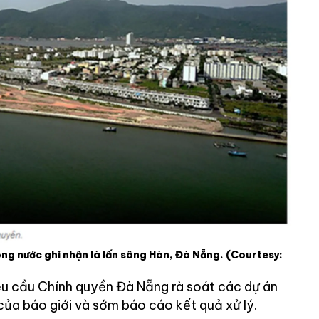
ng nước ghi nhận là lấn sông Hàn, Đà Nẵng.
(Courtesy:
u cầu Chính quyền Đà Nẵng rà soát các dự án
của báo giới và sớm báo cáo kết quả xử lý.