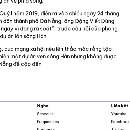
ự án về phía sông.
 Quý I năm 2019, diễn ra vào chiều ngày 24 tháng
ân dân thành phố Đà Nẵng, ông Đặng Viết Dũng
ợc ngay vì đang rà soát”, trước câu hỏi của phóng
 dự án lấn sông Hàn.
, qua mạng xã hội nêu lên thắc mắc rằng tập
hiện một dự án ven sông Hàn nhưng không được
 Nẵng đề cập đến.
Nghe
Liên kết
O
Schedule
Youtube
Frequencies
Facebook
Op
Podcasts
Twitter