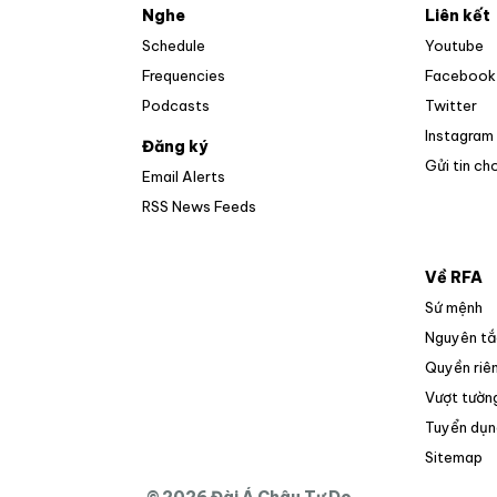
Nghe
Liên kết
O
Schedule
Youtube
Frequencies
Facebook
Op
Podcasts
Twitter
Instagram
Đăng ký
Gửi tin ch
Email Alerts
Opens in new window
RSS News Feeds
Về RFA
Sứ mệnh
Nguyên tắ
Quyền riên
Vượt tường
Tuyển dụn
O
Sitemap