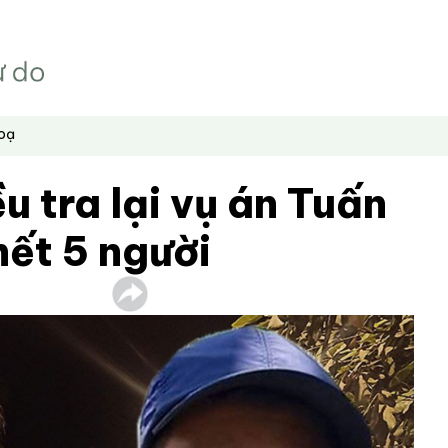
hoạ
u tra lại vụ án Tuấn
hết 5 người