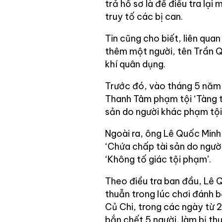
trả hồ sơ là để điều tra lại
truy tố các bị can.
Tin cũng cho biết, liên qu
thêm một người, tên Trần Qu
khí quân dụng.
Trước đó, vào tháng 5 nă
Thanh Tâm phạm tội ‘Tàng tr
sản do người khác phạm tội
Ngoài ra, ông Lê Quốc Minh 
‘Chứa chấp tài sản do người
‘Không tố giác tội phạm’.
Theo điều tra ban đầu, Lê Q
thuẫn trong lúc chơi đánh 
Củ Chi, trong các ngày từ 
bắn chết 5 người, làm bị th