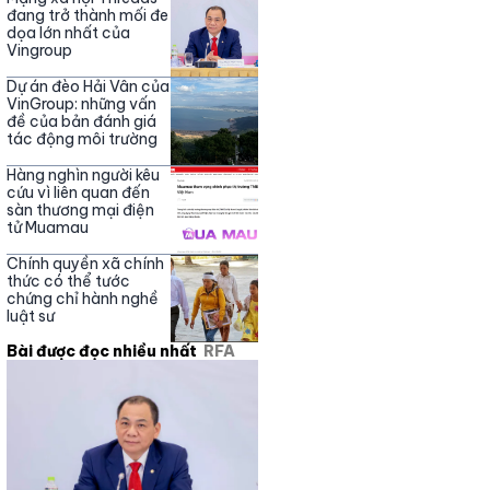
đang trở thành mối đe
dọa lớn nhất của
Vingroup
Dự án đèo Hải Vân của
VinGroup: những vấn
đề của bản đánh giá
tác động môi trường
Hàng nghìn người kêu
cứu vì liên quan đến
sàn thương mại điện
tử Muamau
Chính quyền xã chính
thức có thể tước
chứng chỉ hành nghề
luật sư
Bài được đọc nhiều nhất
RFA