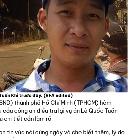
Tuấn Khỉ trước đây.
(RFA edited)
KSND) thành phố Hồ Chí Minh (TPHCM) hôm
 cầu công an điều tra lại vụ án Lê Quốc Tuấn
u chi tiết cần làm rõ.
n tin vừa nói cùng ngày và cho biết thêm, lý do