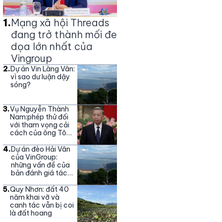
1
.
Mạng xã hội Threads
đang trở thành mối đe
dọa lớn nhất của
Vingroup
2
.
Dự án Vin Làng Vân:
vì sao dư luận dậy
sóng?
3
.
Vụ Nguyễn Thành
Nam:phép thử đối
với tham vọng cải
cách của ông Tô
Lâm
4
.
Dự án đèo Hải Vân
của VinGroup:
những vấn đề của
bản đánh giá tác
động môi trường
5
.
Quy Nhơn: đất 40
năm khai vỡ và
canh tác vẫn bị coi
là đất hoang