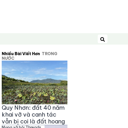
Tìm kiếm
Nhiều Bài Viết Hơn
TRONG
NƯỚC
Quy Nhơn: đất 40 năm
khai vỡ và canh tác
vẫn bị coi là đất hoang
Mạng xã hội Threads