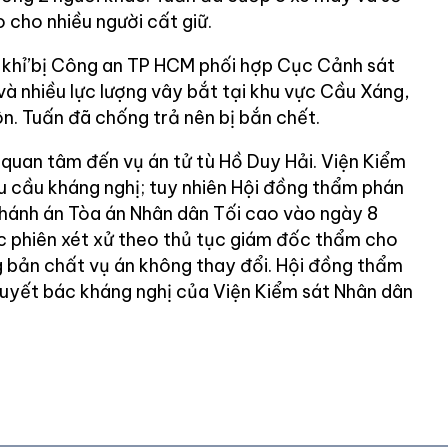
o cho nhiều người cất giữ.
 khỉ’bị Công an TP HCM phối hợp Cục Cảnh sát
à nhiều lực lượng vây bắt tại khu vực Cầu Xáng,
. Tuấn đã chống trả nên bị bắn chết.
quan tâm đến vụ án tử tù Hồ Duy Hải. Viện Kiểm
u cầu kháng nghị; tuy nhiên Hội đồng thẩm phán
 chánh án Tòa án Nhân dân Tối cao vào ngày 8
úc phiên xét xử theo thủ tục giám đốc thẩm cho
g bản chất vụ án không thay đổi. Hội đồng thẩm
 quyết bác kháng nghị của Viện Kiểm sát Nhân dân