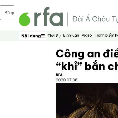
Bỏ qua nội dung chính
Bình luận
Video
Tranh biếm 
Nội dung
Thời Sự
Nội dung
Công an điề
“khỉ” bắn c
RFA
2020.07.08