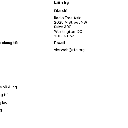
Liên hệ
pens in new window
Địa chỉ
Opens in new window
Radio Free Asia
2025 M Street NW
ens in new window
Suite 300
Washington, DC
Opens in new window
20036 USA
o chúng tôi
Email
vietweb@rfa.org
c sử dụng
g tư
 lửa
Opens in new window
g
pens in new window