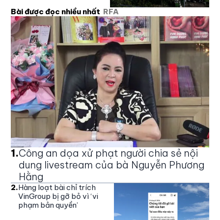
Bài được đọc nhiều nhất
RFA
1
.
Công an dọa xử phạt người chia sẻ nội
dung livestream của bà Nguyễn Phương
Hằng
2
.
Hàng loạt bài chỉ trích
VinGroup bị gỡ bỏ vì ‘vi
phạm bản quyền’