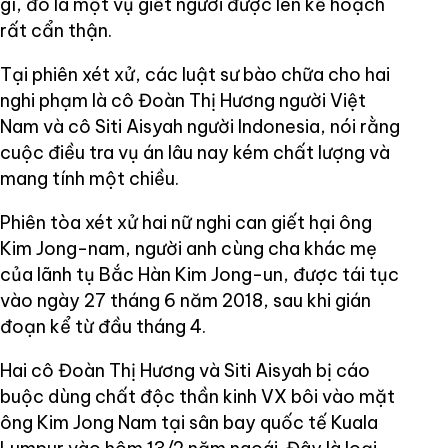
gì, đó là một vụ giết người được lên kế hoạch
rất cẩn thận.
Tại phiên xét xử, các luật sư bào chữa cho hai
nghi phạm là cô Đoàn Thị Hương người Việt
Nam và cô Siti Aisyah người Indonesia, nói rằng
cuộc điều tra vụ án lâu nay kém chất lượng và
mang tính một chiều.
Phiên tòa xét xử hai nữ nghi can giết hại ông
Kim Jong-nam, người anh cùng cha khác mẹ
của lãnh tụ Bắc Hàn Kim Jong-un, được tái tục
vào ngày 27 tháng 6 năm 2018, sau khi gián
đoạn kể từ đầu tháng 4.
Hai cô Đoàn Thị Hương và Siti Aisyah bị cáo
buộc dùng chất độc thần kinh VX bôi vào mặt
ông Kim Jong Nam tại sân bay quốc tế Kuala