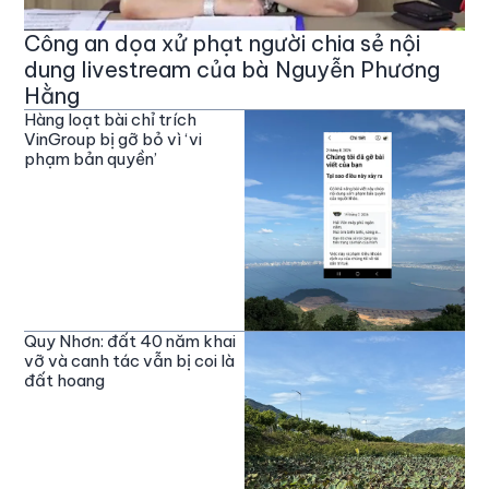
Công an dọa xử phạt người chia sẻ nội
dung livestream của bà Nguyễn Phương
Hằng
Hàng loạt bài chỉ trích
VinGroup bị gỡ bỏ vì ‘vi
phạm bản quyền’
Quy Nhơn: đất 40 năm khai
vỡ và canh tác vẫn bị coi là
đất hoang