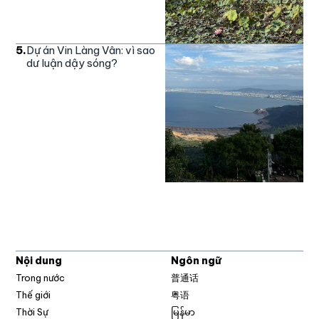
5
.
Dự án Vin Làng Vân: vì sao
dư luận dậy sóng?
Nội dung
Ngôn ngữ
Trong nước
普通话
Thế giới
粤语
Thời Sự
မြန်မာ