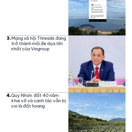
3
.
Mạng xã hội Threads đang
trở thành mối đe dọa lớn
nhất của Vingroup
4
.
Quy Nhơn: đất 40 năm
khai vỡ và canh tác vẫn bị
coi là đất hoang