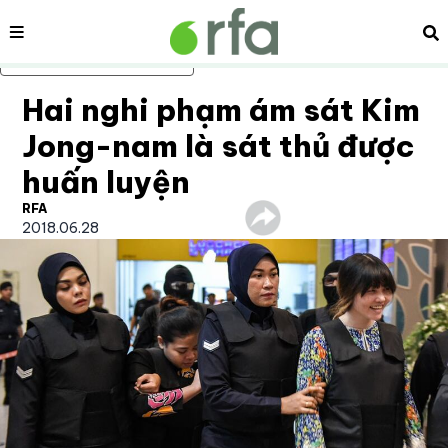
Nội dung
Tì
Bỏ qua nội dung chính
Hai nghi phạm ám sát Kim
Jong-nam là sát thủ được
huấn luyện
RFA
2018.06.28