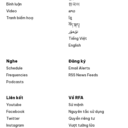
Bình luận
한국어
Video
ລາວ
Tranh biếm hoạ
ខ្មែ
བོད་སྐད།
ئۇيغۇر
Tiếng Việt
English
Nghe
Đăng ký
Schedule
Email Alerts
Opens in new w
Frequencies
RSS News Feeds
Podcasts
Liên kết
Về RFA
Opens in new window
Youtube
Sứ mệnh
Opens in new window
Facebook
Nguyên tắc sử dụng
Opens in new window
Twitter
Quyền riêng tư
Opens in new window
Instagram
Vượt tường lửa