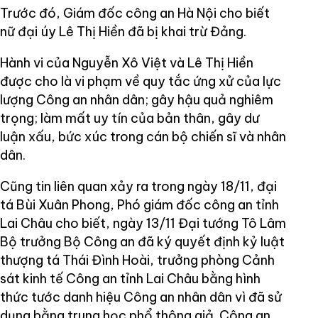
Trước đó, Giám đốc công an Hà Nội cho biết
nữ đại úy Lê Thị Hiền đã bị khai trừ Đảng.
Hành vi của Nguyễn Xô Việt và Lê Thị Hiền
được cho là vi phạm về quy tắc ứng xử của lực
lượng Công an nhân dân; gây hậu quả nghiêm
trọng; làm mất uy tín của bản thân, gây dư
luận xấu, bức xúc trong cán bộ chiến sĩ và nhân
dân.
Cũng tin liên quan xảy ra trong ngày 18/11, đại
tá Bùi Xuân Phong, Phó giám đốc công an tỉnh
Lai Châu cho biết, ngày 13/11 Đại tướng Tô Lâm
Bộ trưởng Bộ Công an đã ký quyết định kỷ luật
thượng tá Thái Đình Hoài, trưởng phòng Cảnh
sát kinh tế Công an tỉnh Lai Châu bằng hình
thức tước danh hiệu Công an nhân dân vì đã sử
dụng bằng trung học phổ thông giả. Công an