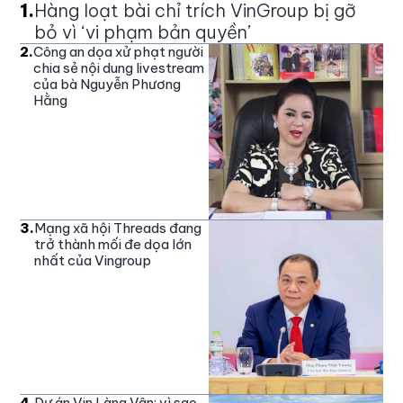
1
.
Hàng loạt bài chỉ trích VinGroup bị gỡ
bỏ vì ‘vi phạm bản quyền’
2
.
Công an dọa xử phạt người
chia sẻ nội dung livestream
của bà Nguyễn Phương
Hằng
3
.
Mạng xã hội Threads đang
trở thành mối đe dọa lớn
nhất của Vingroup
4
.
Dự án Vin Làng Vân: vì sao