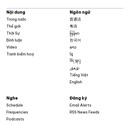
Nội dung
Ngôn ngữ
Trong nước
普通话
Thế giới
粤语
Thời Sự
မြန်မာ
Bình luận
한국어
Video
ລາວ
Tranh biếm hoạ
ខ្មែ
བོད་སྐད།
ئۇيغۇر
Tiếng Việt
English
Nghe
Đăng ký
Schedule
Email Alerts
Opens in new w
Frequencies
RSS News Feeds
Podcasts