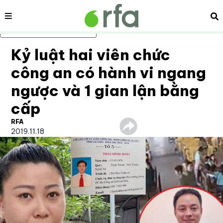
Nội dung
Tì
Bỏ qua nội dung chính
Kỷ luật hai viên chức
công an có hành vi ngang
ngược và 1 gian lận bằng
cấp
RFA
2019.11.18