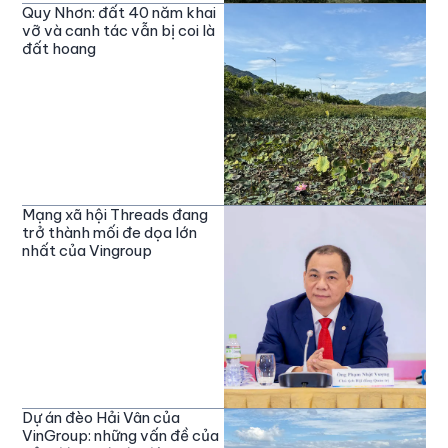
Quy Nhơn: đất 40 năm khai
vỡ và canh tác vẫn bị coi là
đất hoang
Mạng xã hội Threads đang
trở thành mối đe dọa lớn
nhất của Vingroup
Dự án đèo Hải Vân của
VinGroup: những vấn đề của