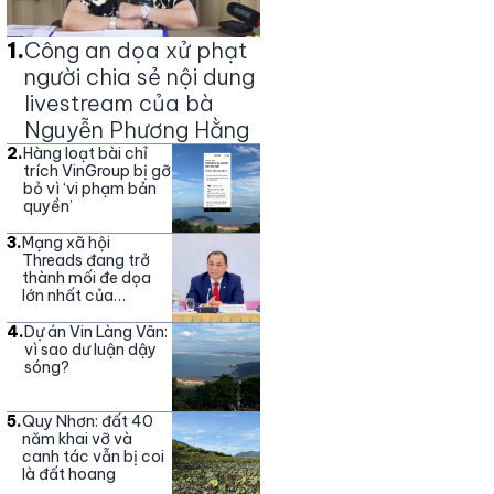
1
.
Công an dọa xử phạt
người chia sẻ nội dung
livestream của bà
Nguyễn Phương Hằng
2
.
Hàng loạt bài chỉ
trích VinGroup bị gỡ
bỏ vì ‘vi phạm bản
quyền’
3
.
Mạng xã hội
Threads đang trở
thành mối đe dọa
lớn nhất của
Vingroup
4
.
Dự án Vin Làng Vân:
vì sao dư luận dậy
sóng?
5
.
Quy Nhơn: đất 40
năm khai vỡ và
canh tác vẫn bị coi
là đất hoang