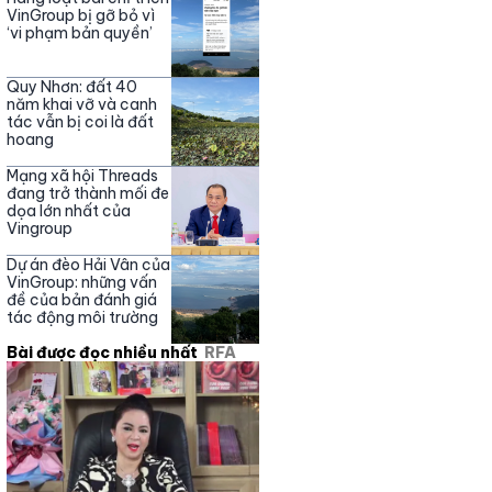
Nguyễn Phương Hằng
VinGroup bị gỡ bỏ vì
‘vi phạm bản quyền’
Quy Nhơn: đất 40
năm khai vỡ và canh
tác vẫn bị coi là đất
hoang
Mạng xã hội Threads
đang trở thành mối đe
dọa lớn nhất của
Vingroup
Dự án đèo Hải Vân của
VinGroup: những vấn
đề của bản đánh giá
tác động môi trường
Bài được đọc nhiều nhất
RFA