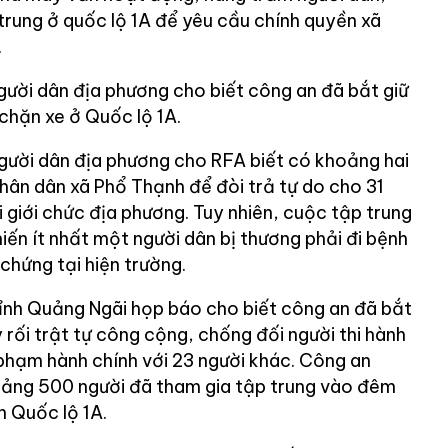
trung ở quốc lộ 1A để yêu cầu chính quyền xã
.
gười dân địa phương cho biết công an đã bắt giữ
 chặn xe ở Quốc lộ 1A.
gười dân địa phương cho RFA biết có khoảng hai
hân dân xã Phổ Thạnh để đòi trả tự do cho 31
i giới chức địa phương. Tuy nhiên, cuộc tập trung
iến ít nhất một người dân bị thương phải đi bệnh
 chứng tại hiện trường.
ỉnh Quảng Ngãi họp báo cho biết công an đã bắt
y rối trật tự công cộng, chống đối người thi hành
 phạm hành chính với 23 người khác. Công an
oảng 500 người đã tham gia tập trung vào đêm
n Quốc lộ 1A.