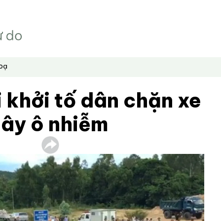
hoạ
 khởi tố dân chặn xe
gây ô nhiễm