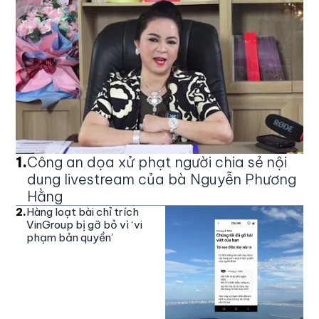
1
.
Công an dọa xử phạt người chia sẻ nội
dung livestream của bà Nguyễn Phương
Hằng
2
.
Hàng loạt bài chỉ trích
VinGroup bị gỡ bỏ vì ‘vi
phạm bản quyền’