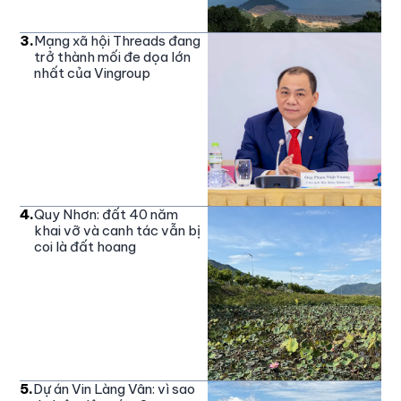
3
.
Mạng xã hội Threads đang
trở thành mối đe dọa lớn
nhất của Vingroup
4
.
Quy Nhơn: đất 40 năm
khai vỡ và canh tác vẫn bị
coi là đất hoang
5
.
Dự án Vin Làng Vân: vì sao