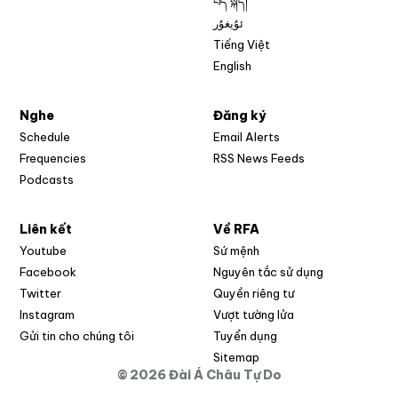
བོད་སྐད།
ئۇيغۇر
Tiếng Việt
English
Nghe
Đăng ký
Schedule
Email Alerts
Opens in new w
Frequencies
RSS News Feeds
Podcasts
Liên kết
Về RFA
Opens in new window
Youtube
Sứ mệnh
Opens in new window
Facebook
Nguyên tắc sử dụng
Opens in new window
Twitter
Quyền riêng tư
Opens in new window
Instagram
Vượt tường lửa
Opens in new window
Gửi tin cho chúng tôi
Tuyển dụng
Opens in new window
Sitemap
© 2026 Đài Á Châu Tự Do