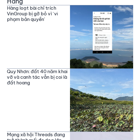
Hằng
Hàng loạt bài chỉ trích
VinGroup bị gỡ bỏ vì ‘vi
phạm bản quyền’
Quy Nhơn: đất 40 năm khai
vỡ và canh tác vẫn bị coi là
đất hoang
Mạng xã hội Threads đang