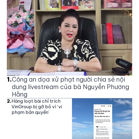
1
.
Công an dọa xử phạt người chia sẻ nội
dung livestream của bà Nguyễn Phương
Hằng
2
.
Hàng loạt bài chỉ trích
VinGroup bị gỡ bỏ vì ‘vi
phạm bản quyền’