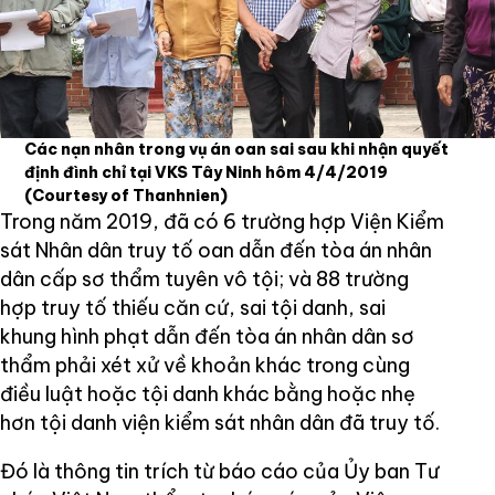
Các nạn nhân trong vụ án oan sai sau khi nhận quyết
định đình chỉ tại VKS Tây Ninh hôm 4/4/2019
(Courtesy of Thanhnien)
Trong năm 2019, đã có 6 trường hợp Viện Kiểm
sát Nhân dân truy tố oan dẫn đến tòa án nhân
dân cấp sơ thẩm tuyên vô tội; và 88 trường
hợp truy tố thiếu căn cứ, sai tội danh, sai
khung hình phạt dẫn đến tòa án nhân dân sơ
thẩm phải xét xử về khoản khác trong cùng
điều luật hoặc tội danh khác bằng hoặc nhẹ
hơn tội danh viện kiểm sát nhân dân đã truy tố.
Đó là thông tin trích từ báo cáo của Ủy ban Tư