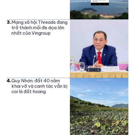
3
.
Mạng xã hội Threads đang
trở thành mối đe dọa lớn
nhất của Vingroup
4
.
Quy Nhơn: đất 40 năm
khai vỡ và canh tác vẫn bị
coi là đất hoang