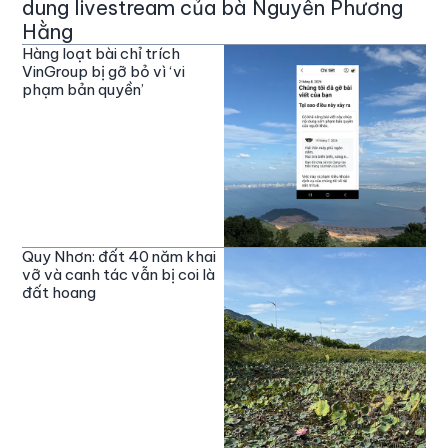
dung livestream của bà Nguyễn Phương
Hằng
Hàng loạt bài chỉ trích
VinGroup bị gỡ bỏ vì ‘vi
phạm bản quyền’
Quy Nhơn: đất 40 năm khai
vỡ và canh tác vẫn bị coi là
đất hoang