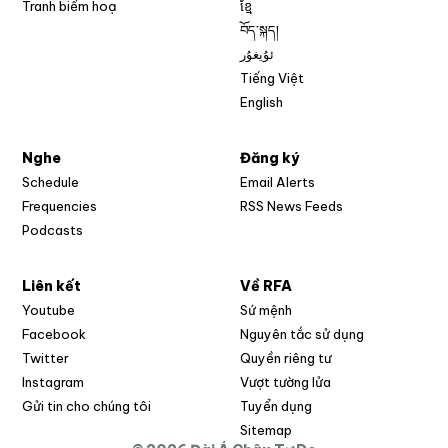
Tranh biếm hoạ
ខ្មែ
བོད་སྐད།
ئۇيغۇر
Tiếng Việt
English
Nghe
Đăng ký
Schedule
Email Alerts
Opens in new w
Frequencies
RSS News Feeds
Podcasts
Liên kết
Về RFA
Opens in new window
Youtube
Sứ mệnh
Opens in new window
Facebook
Nguyên tắc sử dụng
Opens in new window
Twitter
Quyền riêng tư
Opens in new window
Instagram
Vượt tường lửa
Opens in new window
Gửi tin cho chúng tôi
Tuyển dụng
Opens in new window
Sitemap