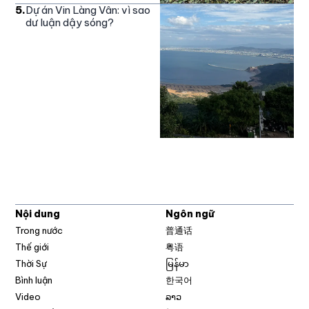
5
.
Dự án Vin Làng Vân: vì sao
dư luận dậy sóng?
Nội dung
Ngôn ngữ
Trong nước
普通话
Thế giới
粤语
Thời Sự
မြန်မာ
Bình luận
한국어
Video
ລາວ