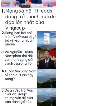
1
.
Mạng xã hội Threads
đang trở thành mối đe
dọa lớn nhất của
Vingroup
2
.
Hàng loạt bài chỉ
trích VinGroup bị gỡ
bỏ vì ‘vi phạm bản
quyền’
3
.
Vụ Nguyễn Thành
Nam:phép thử đối
với tham vọng cải
cách của ông Tô
Lâm
4
.
Dự án Vin Làng Vân:
vì sao dư luận dậy
sóng?
5
.
Dự án đèo Hải Vân
của VinGroup:
những vấn đề của
bản đánh giá tác
động môi trường