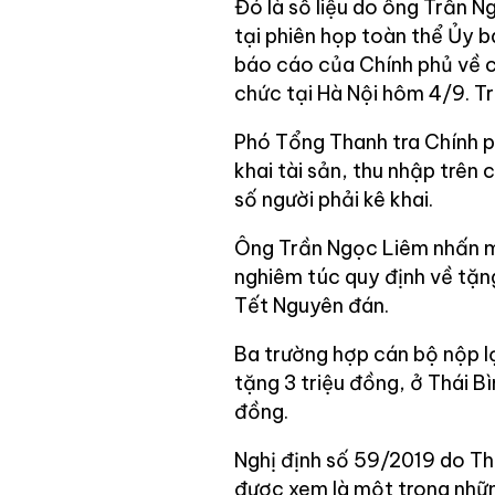
Đó là số liệu do ông Trần 
tại phiên họp toàn thể Ủy 
báo cáo của Chính phủ về 
chức tại Hà Nội hôm 4/9. T
Phó Tổng Thanh tra Chính p
khai tài sản, thu nhập trên 
số người phải kê khai.
Ông Trần Ngọc Liêm nhấn mạ
nghiêm túc quy định về tặng
Tết Nguyên đán.
Ba trường hợp cán bộ nộp l
tặng 3 triệu đồng, ở Thái B
đồng.
Nghị định số 59/2019 do Th
được xem là một trong nhữn