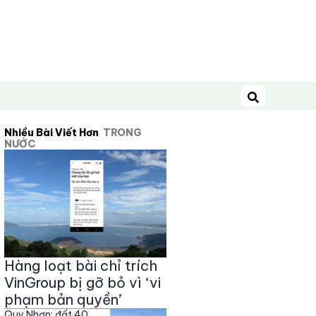
Tìm kiếm
Nhiều Bài Viết Hơn
TRONG
NƯỚC
Hàng loạt bài chỉ trích
VinGroup bị gỡ bỏ vì ‘vi
phạm bản quyền’
Quy Nhơn: đất 40