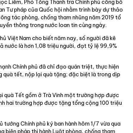
Ngọc Liêm, Phó Tổng Thanh tra Chính phủ công bố
ban Tư pháp của Quốc hội nhằm trình bày dự thảo
công tác phòng, chống tham nhũng năm 2019 tổ
ruyền thông trong nước loan tin cùng ngày.
hủ Việt Nam cho biết năm nay, số người đã kê
cả nước là hơn 1,08 triệu người, đạt tỷ lệ 99,9%
nh Chính phủ đã chỉ đạo quán triệt, thực hiện
 quà tết, nộp lại quà tặng; đặc biệt là trong dịp
ại quà Tết gồm ở Trà Vinh một trường hợp được
ình hai trường hợp được tặng tổng cộng 100 triệu
ủ tướng Chính phủ ký ban hành hôm 1/7 vừa qua
g biện pháp thi hành Luật phòng, chống tham