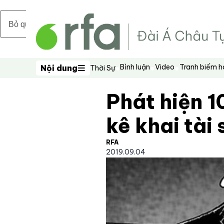
Bỏ qua nội dung chính
Bình luận
Video
Tranh biếm 
Nội dung
Thời Sự
Nội dung
Phát hiện 1
kê khai tài
RFA
2019.09.04