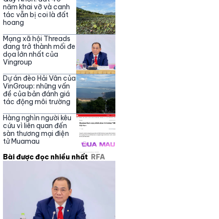
năm khai vỡ và canh
tác vẫn bị coi là đất
hoang
Mạng xã hội Threads
đang trở thành mối đe
dọa lớn nhất của
Vingroup
Dự án đèo Hải Vân của
VinGroup: những vấn
đề của bản đánh giá
tác động môi trường
Hàng nghìn người kêu
cứu vì liên quan đến
sàn thương mại điện
tử Muamau
Bài được đọc nhiều nhất
RFA