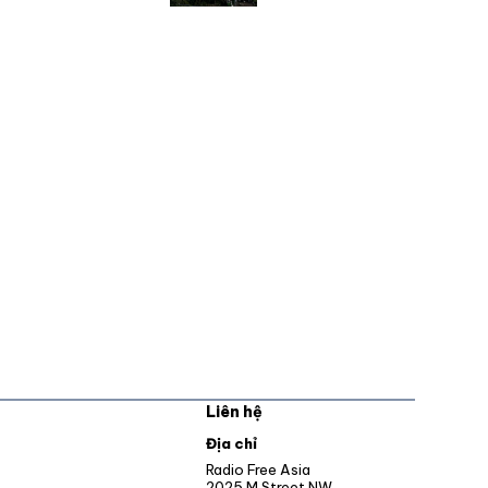
Liên hệ
pens in new window
Địa chỉ
Opens in new window
Radio Free Asia
2025 M Street NW