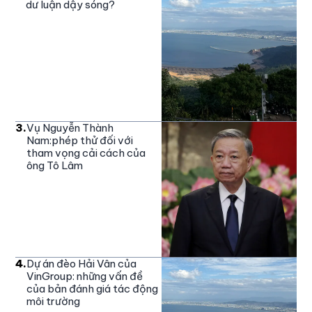
dư luận dậy sóng?
3
.
Vụ Nguyễn Thành
Nam:phép thử đối với
tham vọng cải cách của
ông Tô Lâm
4
.
Dự án đèo Hải Vân của
VinGroup: những vấn đề
của bản đánh giá tác động
môi trường