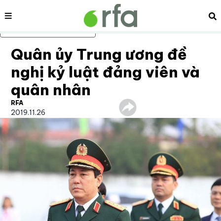
Nội dung
Tì
Bỏ qua nội dung chính
Quân ủy Trung ương đề
nghị kỷ luật đảng viên và
quân nhân
RFA
2019.11.26