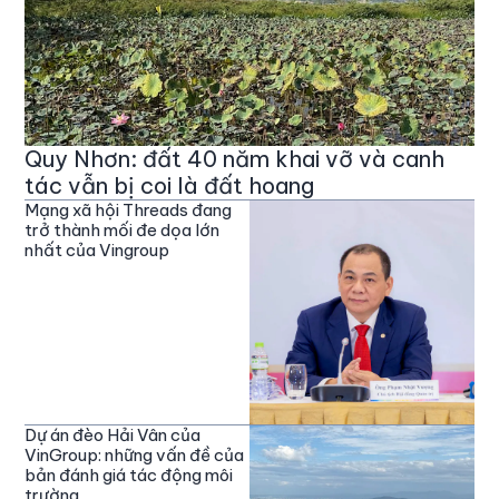
Quy Nhơn: đất 40 năm khai vỡ và canh
tác vẫn bị coi là đất hoang
Mạng xã hội Threads đang
trở thành mối đe dọa lớn
nhất của Vingroup
Dự án đèo Hải Vân của
VinGroup: những vấn đề của
bản đánh giá tác động môi
trường