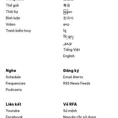
Thế giới
粤语
Thời Sự
မြန်မာ
Bình luận
한국어
Video
ລາວ
Tranh biếm hoạ
ខ្មែ
བོད་སྐད།
ئۇيغۇر
Tiếng Việt
English
Nghe
Đăng ký
Schedule
Email Alerts
Opens in new w
Frequencies
RSS News Feeds
Podcasts
Liên kết
Về RFA
Opens in new window
Youtube
Sứ mệnh
Opens in new window
Facebook
Nguyên tắc sử dụng