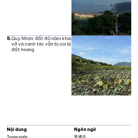
5
.
Quy Nhơn: đất 40 năm khai
vỡ và canh tác vẫn bị coi là
đất hoang
Nội dung
Ngôn ngữ
Trong nước
普通话