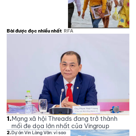
Bài được đọc nhiều nhất
RFA
1
.
Mạng xã hội Threads đang trở thành
mối đe dọa lớn nhất của Vingroup
2
.
Dự án Vin Làng Vân: vì sao