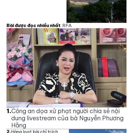
Bài được đọc nhiều nhất
RFA
1
.
Công an dọa xử phạt người chia sẻ nội
dung livestream của bà Nguyễn Phương
Hằng
2
.
Hàng loạt bài chỉ trích