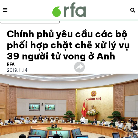
Nội dung
Tì
Bỏ qua nội dung chính
Chính phủ yêu cầu các bộ
phối hợp chặt chẽ xử lý vụ
39 người tử vong ở Anh
RFA
2019.11.14