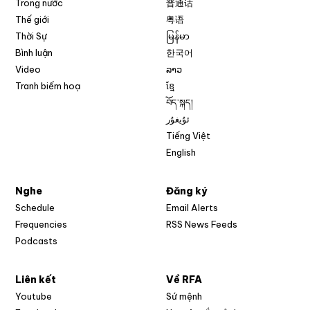
Trong nước
普通话
Thế giới
粤语
Thời Sự
မြန်မာ
Bình luận
한국어
Video
ລາວ
Tranh biếm hoạ
ខ្មែ
བོད་སྐད།
ئۇيغۇر
Tiếng Việt
English
Nghe
Đăng ký
Schedule
Email Alerts
Opens in new w
Frequencies
RSS News Feeds
Podcasts
Liên kết
Về RFA
Opens in new window
Youtube
Sứ mệnh
Opens in new window