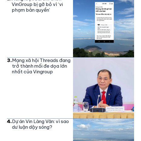
VinGroup bị gỡ bỏ vì ‘vi
phạm bản quyền’
3
.
Mạng xã hội Threads đang
trở thành mối đe dọa lớn
nhất của Vingroup
4
.
Dự án Vin Làng Vân: vì sao
dư luận dậy sóng?