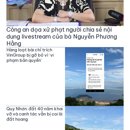
Công an dọa xử phạt người chia sẻ nội
dung livestream của bà Nguyễn Phương
Hằng
Hàng loạt bài chỉ trích
VinGroup bị gỡ bỏ vì ‘vi
phạm bản quyền’
Quy Nhơn: đất 40 năm khai
vỡ và canh tác vẫn bị coi là
đất hoang