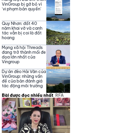
Nguyễn Phương Hằng
VinGroup bị gỡ bỏ vì
‘vi phạm bản quyền’
Quy Nhơn: đất 40
năm khai vỡ và canh
tác vẫn bị coi là đất
hoang
Mạng xã hội Threads
đang trở thành mối đe
dọa lớn nhất của
Vingroup
Dự án đèo Hải Vân của
VinGroup: những vấn
đề của bản đánh giá
tác động môi trường
Bài được đọc nhiều nhất
RFA