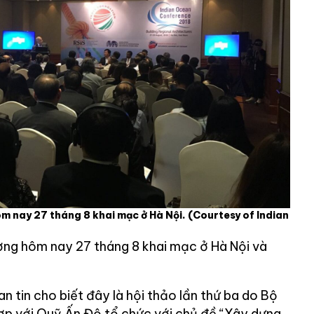
ôm nay 27 tháng 8 khai mạc ở Hà Nội.
(Courtesy of Indian
ng hôm nay 27 tháng 8 khai mạc ở Hà Nội và
n tin cho biết đây là hội thảo lần thứ ba do Bộ
ợp với Quỹ Ấn Độ tổ chức với chủ đề “Xây dựng