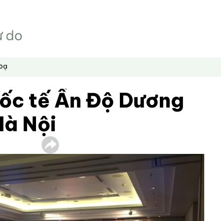
hoạ
uốc tế Ấn Độ Dương
Hà Nội