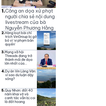
1
.
Công an dọa xử phạt
người chia sẻ nội dung
livestream của bà
Nguyễn Phương Hằng
2
.
Hàng loạt bài chỉ
trích VinGroup bị gỡ
bỏ vì ‘vi phạm bản
quyền’
3
.
Mạng xã hội
Threads đang trở
thành mối đe dọa
lớn nhất của
Vingroup
4
.
Dự án Vin Làng Vân:
vì sao dư luận dậy
sóng?
5
.
Quy Nhơn: đất 40
năm khai vỡ và
canh tác vẫn bị coi
là đất hoang