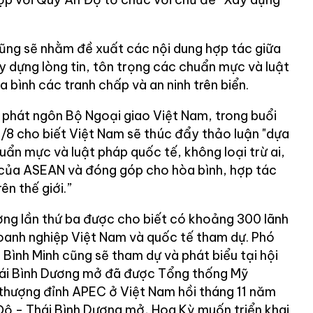
cũng sẽ nhằm đề xuất các nội dung hợp tác giữa
y dựng lòng tin, tôn trọng các chuẩn mực và luật
a bình các tranh chấp và an ninh trên biển.
phát ngôn Bộ Ngoại giao Việt Nam, trong buổi
/8 cho biết Việt Nam sẽ thúc đẩy thảo luận "dựa
uẩn mực và luật pháp quốc tế, không loại trừ ai,
 của ASEAN và đóng góp cho hòa bình, hợp tác
ên thế giới.”
ng lần thứ ba được cho biết có khoảng 300 lãnh
oanh nghiệp Việt Nam và quốc tế tham dự. Phó
Bình Minh cũng sẽ tham dự và phát biểu tại hội
hái Bình Dương mở đã được Tổng thống Mỹ
thượng đỉnh APEC ở Việt Nam hồi tháng 11 năm
 Độ - Thái Bình Dương mở, Hoa Kỳ muốn triển khai