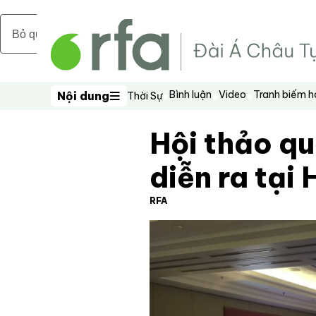
Bỏ qua nội dung chính
Bình luận
Video
Tranh biếm 
Nội dung
Thời Sự
Nội dung
Hội thảo q
diễn ra tại 
RFA