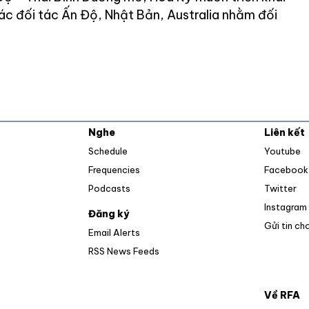
ác đối tác Ấn Độ, Nhật Bản, Australia nhằm đối
Nghe
Liên kết
O
Schedule
Youtube
Frequencies
Facebook
Op
Podcasts
Twitter
Instagram
Đăng ký
Gửi tin ch
Email Alerts
Opens in new window
RSS News Feeds
Về RFA