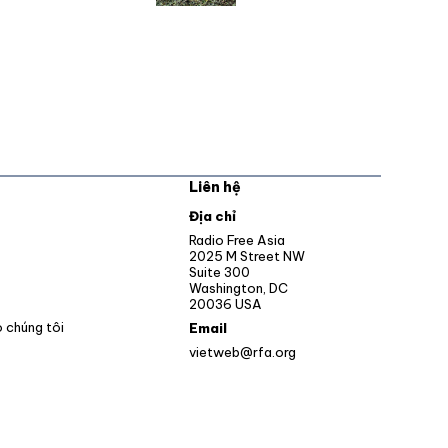
Liên hệ
pens in new window
Địa chỉ
Opens in new window
Radio Free Asia
2025 M Street NW
ens in new window
Suite 300
Washington, DC
Opens in new window
20036 USA
o chúng tôi
Email
vietweb@rfa.org