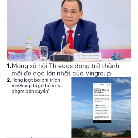
1
.
Mạng xã hội Threads đang trở thành
mối đe dọa lớn nhất của Vingroup
2
.
Hàng loạt bài chỉ trích
VinGroup bị gỡ bỏ vì ‘vi
phạm bản quyền’