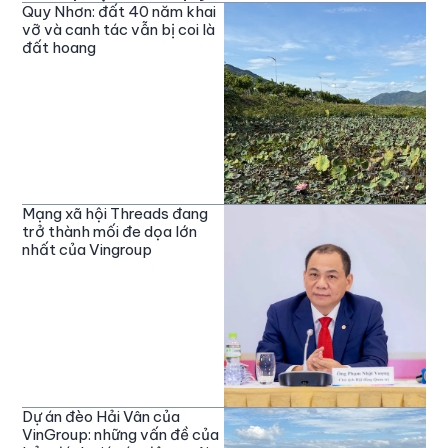
Quy Nhơn: đất 40 năm khai
vỡ và canh tác vẫn bị coi là
đất hoang
Mạng xã hội Threads đang
trở thành mối đe dọa lớn
nhất của Vingroup
Dự án đèo Hải Vân của
VinGroup: những vấn đề của