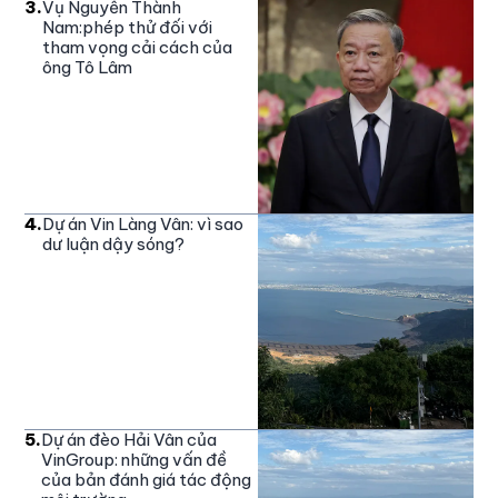
3
.
Vụ Nguyễn Thành
Nam:phép thử đối với
tham vọng cải cách của
ông Tô Lâm
4
.
Dự án Vin Làng Vân: vì sao
dư luận dậy sóng?
5
.
Dự án đèo Hải Vân của
VinGroup: những vấn đề
của bản đánh giá tác động