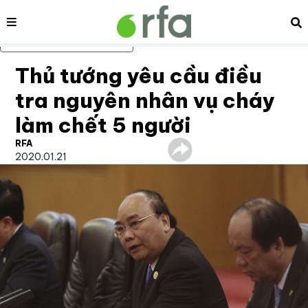
Nội dung
Tì
Bỏ qua nội dung chính
Thủ tướng yêu cầu điều
tra nguyên nhân vụ cháy
làm chết 5 người
RFA
2020.01.21