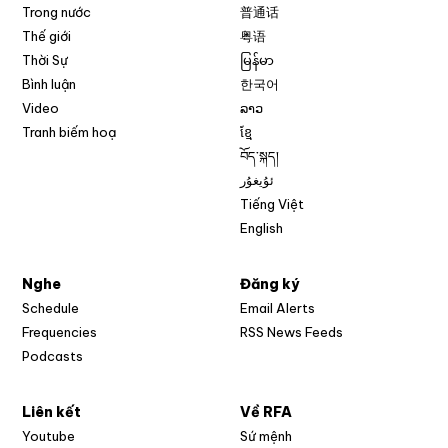
Trong nước
普通话
Thế giới
粤语
Thời Sự
မြန်မာ
Bình luận
한국어
Video
ລາວ
Tranh biếm hoạ
ខ្មែ
བོད་སྐད།
ئۇيغۇر
Tiếng Việt
English
Nghe
Đăng ký
Schedule
Email Alerts
Opens in new w
Frequencies
RSS News Feeds
Podcasts
Liên kết
Về RFA
Opens in new window
Youtube
Sứ mệnh