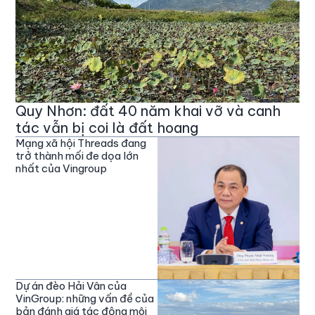
Quy Nhơn: đất 40 năm khai vỡ và canh
tác vẫn bị coi là đất hoang
Mạng xã hội Threads đang
trở thành mối đe dọa lớn
nhất của Vingroup
Dự án đèo Hải Vân của
VinGroup: những vấn đề của
bản đánh giá tác động môi