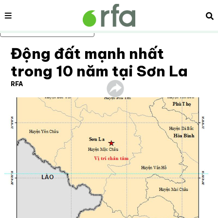
Nội dung
Tì
Bỏ qua nội dung chính
Động đất mạnh nhất
trong 10 năm tại Sơn La
RFA