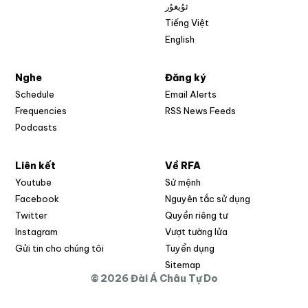
ئۇيغۇر
Tiếng Việt
English
Nghe
Đăng ký
Schedule
Email Alerts
Opens in new w
Frequencies
RSS News Feeds
Podcasts
Liên kết
Về RFA
Opens in new window
Youtube
Sứ mệnh
Opens in new window
Facebook
Nguyên tắc sử dụng
Opens in new window
Twitter
Quyền riêng tư
Opens in new window
Instagram
Vượt tường lửa
Opens in new window
Gửi tin cho chúng tôi
Tuyển dụng
Opens in new window
Sitemap
© 2026 Đài Á Châu Tự Do