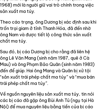
1968) mới là người giữ vai trò chính trong việc
sản xuất ma túy.
Theo cáo trạng, ông Dương bị xác định sau khi
trốn trại giam ở tỉnh Thanh Hóa, đã đến nhờ
ông Nam và được tiết lộ công thức sản xuất
chất ma túy.
Sau đó, bị cáo Dương bị cho rằng đã liên hệ
ông Lê Văn Mang (sinh năm 1987, quê ở Cà
Mau) và ông Phạm Bảo Quân (sinh năm 1983)
đến để giúp. Hai ông Mang và Quân bị xử tội
“sản xuất trái phép chất ma túy” và “mua bán
trái phép chất ma túy”.
Về nguồn nguyên liệu sản xuất ma túy, tin nói
các bị cáo đã gặp ông Bùi Anh Tú (ngụ tại Hà
Nội) để mua nguyên liệu bằng tiền của bị cáo