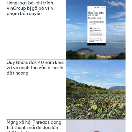
Hàng loạt bài chỉ trích
VinGroup bị gỡ bỏ vì ‘vi
phạm bản quyền’
Quy Nhơn: đất 40 năm khai
vỡ và canh tác vẫn bị coi là
đất hoang
Mạng xã hội Threads đang
trở thành mối đe dọa lớn