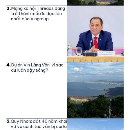
3
.
Mạng xã hội Threads đang
trở thành mối đe dọa lớn
nhất của Vingroup
4
.
Dự án Vin Làng Vân: vì sao
dư luận dậy sóng?
5
.
Quy Nhơn: đất 40 năm khai
vỡ và canh tác vẫn bị coi là