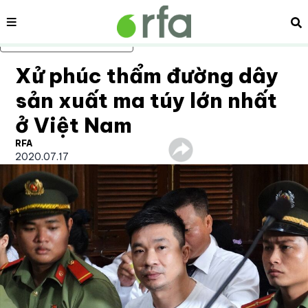
Nội dung
Tì
Bỏ qua nội dung chính
Xử phúc thẩm đường dây
sản xuất ma túy lớn nhất
ở Việt Nam
RFA
2020.07.17