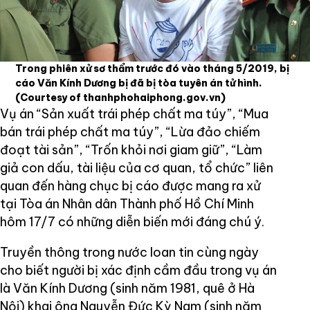
Trong phiên xử sơ thẩm trước đó vào tháng 5/2019, bị
cáo Văn Kính Dương bị đã bị tòa tuyên án tử hình.
(Courtesy of thanhphohaiphong.gov.vn)
Vụ án “Sản xuất trái phép chất ma túy”, “Mua
bán trái phép chất ma túy”, “Lừa đảo chiếm
đoạt tài sản”, “Trốn khỏi nơi giam giữ”, “Làm
giả con dấu, tài liệu của cơ quan, tổ chức” liên
quan đến hàng chục bị cáo được mang ra xử
tại Tòa án Nhân dân Thành phố Hồ Chí Minh
hôm 17/7 có những diễn biến mới đáng chú ý.
Truyền thông trong nước loan tin cùng ngày
cho biết người bị xác định cầm đầu trong vụ án
là Văn Kính Dương (sinh năm 1981, quê ở Hà
Nội) khai ông Nguyễn Đức Kỳ Nam (sinh năm