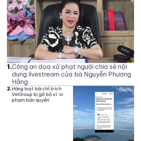
1
.
Công an dọa xử phạt người chia sẻ nội
dung livestream của bà Nguyễn Phương
Hằng
2
.
Hàng loạt bài chỉ trích
VinGroup bị gỡ bỏ vì ‘vi
phạm bản quyền’