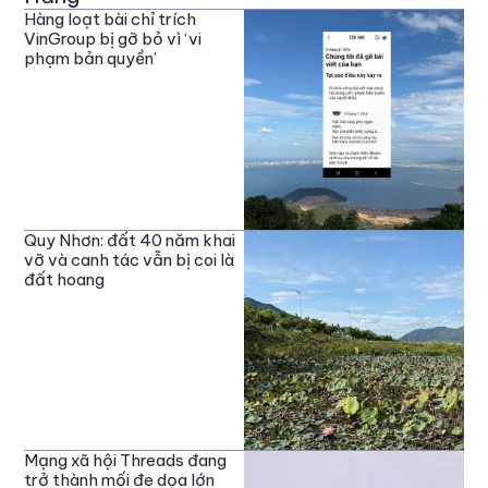
Hàng loạt bài chỉ trích
VinGroup bị gỡ bỏ vì ‘vi
phạm bản quyền’
Quy Nhơn: đất 40 năm khai
vỡ và canh tác vẫn bị coi là
đất hoang
Mạng xã hội Threads đang
trở thành mối đe dọa lớn