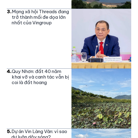
3
.
Mạng xã hội Threads đang
trở thành mối đe dọa lớn
nhất của Vingroup
4
.
Quy Nhơn: đất 40 năm
khai vỡ và canh tác vẫn bị
coi là đất hoang
5
.
Dự án Vin Làng Vân: vì sao
dư luận dậy sóng?