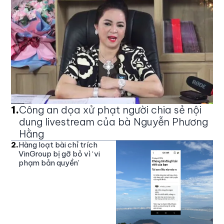
1
.
Công an dọa xử phạt người chia sẻ nội
dung livestream của bà Nguyễn Phương
Hằng
2
.
Hàng loạt bài chỉ trích
VinGroup bị gỡ bỏ vì ‘vi
phạm bản quyền’