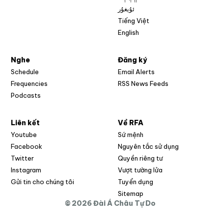
ئۇيغۇر
Tiếng Việt
English
Nghe
Đăng ký
Schedule
Email Alerts
Opens in new w
Frequencies
RSS News Feeds
Podcasts
Liên kết
Về RFA
Opens in new window
Youtube
Sứ mệnh
Opens in new window
Facebook
Nguyên tắc sử dụng
Opens in new window
Twitter
Quyền riêng tư
Opens in new window
Instagram
Vượt tường lửa
Opens in new window
Gửi tin cho chúng tôi
Tuyển dụng
Opens in new window
Sitemap
© 2026 Đài Á Châu Tự Do