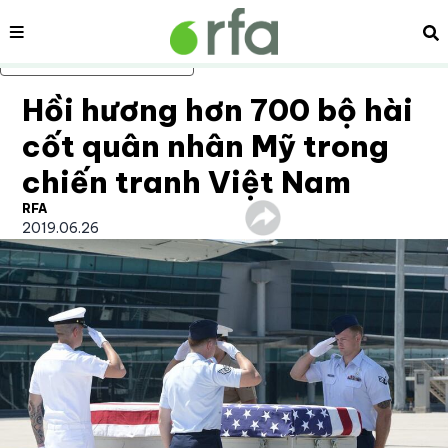
Nội dung
Tì
Bỏ qua nội dung chính
Hồi hương hơn 700 bộ hài
cốt quân nhân Mỹ trong
chiến tranh Việt Nam
RFA
2019.06.26