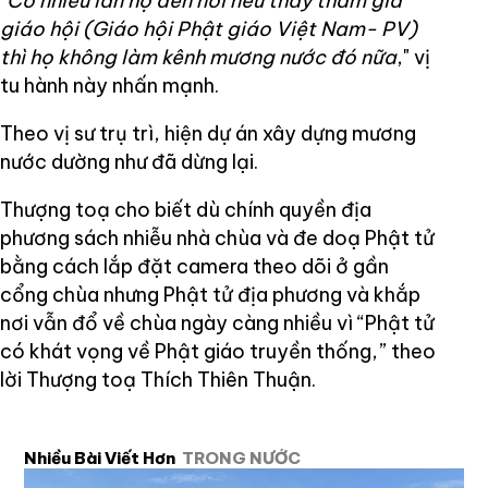
"
Có nhiều lần họ đến nói nếu thầy tham gia
giáo hội (Giáo hội Phật giáo Việt Nam- PV)
thì họ không làm kênh mương nước đó nữa
," vị
tu hành này nhấn mạnh.
Theo vị sư trụ trì, hiện dự án xây dựng mương
nước dường như đã dừng lại.
Thượng toạ cho biết dù chính quyền địa
phương sách nhiễu nhà chùa và đe doạ Phật tử
bằng cách lắp đặt camera theo dõi ở gần
cổng chùa nhưng Phật tử địa phương và khắp
nơi vẫn đổ về chùa ngày càng nhiều vì “Phật tử
có khát vọng về Phật giáo truyền thống,” theo
lời Thượng toạ Thích Thiên Thuận.
Nhiều Bài Viết Hơn
TRONG NƯỚC