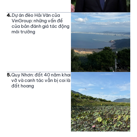
4
.
Dự án đèo Hải Vân của
VinGroup: những vấn đề
của bản đánh giá tác động
môi trường
5
.
Quy Nhơn: đất 40 năm khai
vỡ và canh tác vẫn bị coi là
đất hoang