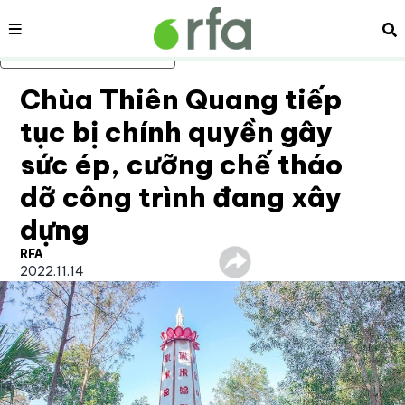
Nội dung
Tì
Bỏ qua nội dung chính
Chùa Thiên Quang tiếp
tục bị chính quyền gây
sức ép, cưỡng chế tháo
dỡ công trình đang xây
dựng
RFA
2022.11.14