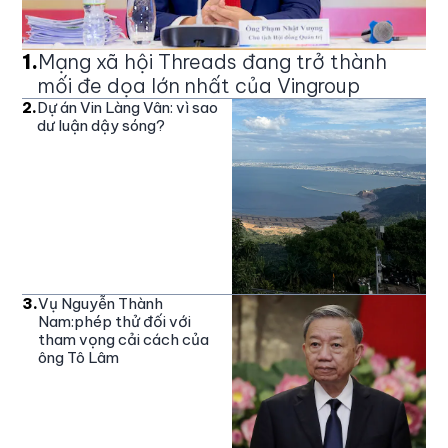
1
.
Mạng xã hội Threads đang trở thành
mối đe dọa lớn nhất của Vingroup
2
.
Dự án Vin Làng Vân: vì sao
dư luận dậy sóng?
3
.
Vụ Nguyễn Thành
Nam:phép thử đối với
tham vọng cải cách của
ông Tô Lâm