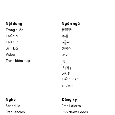
Nội dung
Ngôn ngữ
Trong nước
普通话
Thế giới
粤语
Thời Sự
မြန်မာ
Bình luận
한국어
Video
ລາວ
Tranh biếm hoạ
ខ្មែ
བོད་སྐད།
ئۇيغۇر
Tiếng Việt
English
Nghe
Đăng ký
Schedule
Email Alerts
Opens in new w
Frequencies
RSS News Feeds