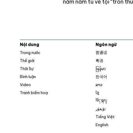
năm năm tù về tội “trốn thu
Nội dung
Ngôn ngữ
Trong nước
普通话
Thế giới
粤语
Thời Sự
မြန်မာ
Bình luận
한국어
Video
ລາວ
Tranh biếm hoạ
ខ្មែ
བོད་སྐད།
ئۇيغۇر
Tiếng Việt
English