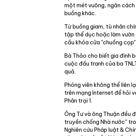
một mét vuông, ngăn cách 
buồng khác.
Từ buồng giam, tù nhân chín
tập thể dục hoặc làm vườn 
cầu khóa cửa "chuồng cọp"
Bà Thảo cho biết gia đình 
cuộc đấu tranh của ba TNLT
quả.
Phóng viên không thể liên l
trên mạng Internet để hỏi v
Phân trại 1.
Ông Tư và ông Thuận đều đa
truyền chống Nhà nước” tro
Nghiên cứu Pháp luật & Chín