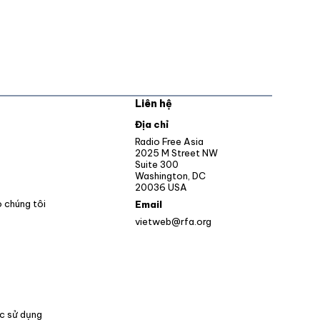
Liên hệ
pens in new window
Địa chỉ
Opens in new window
Radio Free Asia
2025 M Street NW
ens in new window
Suite 300
Washington, DC
Opens in new window
20036 USA
o chúng tôi
Email
vietweb@rfa.org
c sử dụng