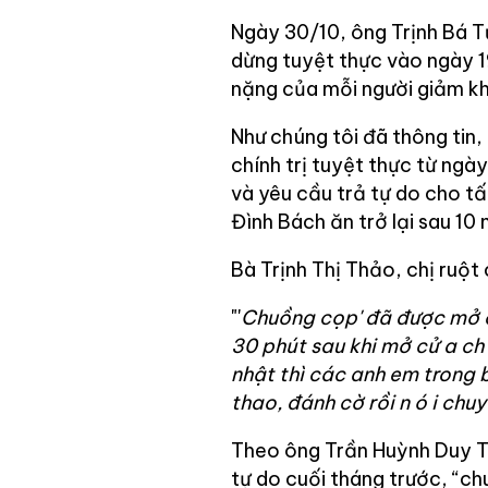
Ngày 30/10, ông Trịnh Bá Tư
dừng tuyệt thực vào ngày 19
nặng của mỗi người giảm kh
Như chúng tôi đã thông tin,
chính trị tuyệt thực từ ngà
và yêu cầu trả tự do cho t
Đình Bách ăn trở lại sau 1
Bà Trịnh Thị Thảo, chị ruột
"'
Chuồng cọp' đã được mở c
30 phút sau khi mở cử
a ch
nhật thì các anh em trong
thao, đánh cờ rồi n
ó
i chu
Theo ông Trần Huỳnh Duy Th
tự do cuối tháng trước, “ch