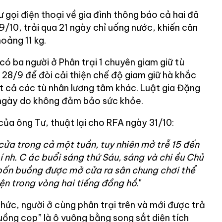
 gọi điện thoại về gia đình thông báo cả hai đã
/10, trải qua 21 ngày chỉ uống nước, khiến cân
oảng 11 kg.
 có ba người ở Phân trại 1 chuyên giam giữ tù
y 28/9 để đòi cải thiện chế độ giam giữ hà khắc
ất cả các tù nhân lương tâm khác. Luật gia Đặng
0 ngày do không đảm bảo sức khỏe.
 của ông Tư, thuật lại cho RFA ngày 31/10:
ửa trong cả một tuần, tuy nhiên mở trễ 15 đến
í
nh. C
ác buổi sáng thứ Sáu, sáng và
chi
ều Chủ
 bốn buồng được mở cửa ra sân chung chơi thể
yện trong vòng hai tiếng đồng hồ
."
ức, người ở cùng phân trại trên và mới được trả
uồng cọp” là ô vuông bằng song sắt diện tích