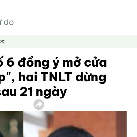
hoạ
ố 6 đồng ý mở cửa
p", hai TNLT dừng
sau 21 ngày