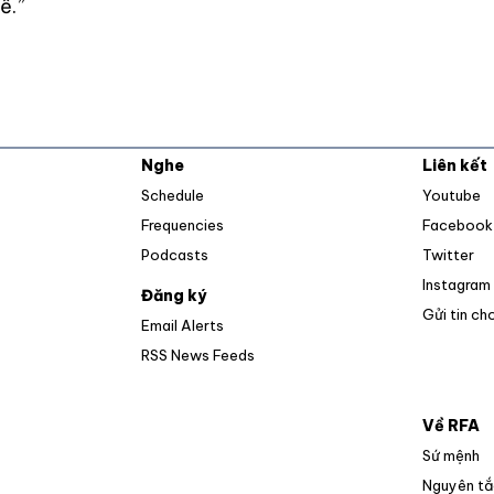
ế.”
Nghe
Liên kết
O
Schedule
Youtube
Frequencies
Facebook
Op
Podcasts
Twitter
Instagram
Đăng ký
Gửi tin ch
Email Alerts
Opens in new window
RSS News Feeds
Về RFA
Sứ mệnh
Nguyên tắ