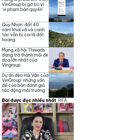
Nguyễn Phương Hằng
VinGroup bị gỡ bỏ vì
‘vi phạm bản quyền’
Quy Nhơn: đất 40
năm khai vỡ và canh
tác vẫn bị coi là đất
hoang
Mạng xã hội Threads
đang trở thành mối đe
dọa lớn nhất của
Vingroup
Dự án đèo Hải Vân của
VinGroup: những vấn
đề của bản đánh giá
tác động môi trường
Bài được đọc nhiều nhất
RFA