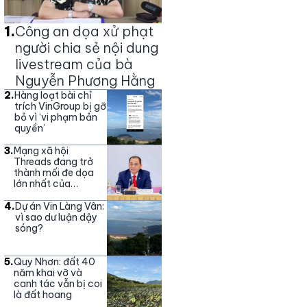
1
.
Công an dọa xử phạt
người chia sẻ nội dung
livestream của bà
Nguyễn Phương Hằng
2
.
Hàng loạt bài chỉ
trích VinGroup bị gỡ
bỏ vì ‘vi phạm bản
quyền’
3
.
Mạng xã hội
Threads đang trở
thành mối đe dọa
lớn nhất của
Vingroup
4
.
Dự án Vin Làng Vân:
vì sao dư luận dậy
sóng?
5
.
Quy Nhơn: đất 40
năm khai vỡ và
canh tác vẫn bị coi
là đất hoang