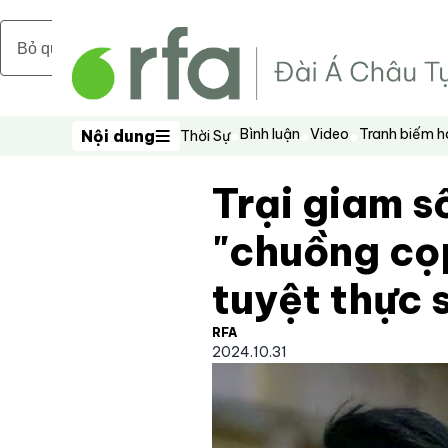
Bỏ qua nội dung chính
Bình luận
Video
Tranh biếm 
Nội dung
Thời Sự
Nội dung
Trại giam s
"chuồng cọ
tuyệt thực 
RFA
2024.10.31