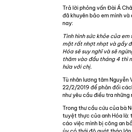
Trả lời phỏng vấn Đài Á Ch
đã khuyên bảo em mình và c
nay:
Tình hình sức khỏe của em 
mặt rất nhợt nhạt và gầy đ
Hóa sẽ suy nghĩ và sẽ ngừng
thăm vào đầu tháng 4 thì m
hứa với chị.
Tù nhân lương tâm Nguyễn 
22/2/2019 để phản đối các
như yêu cầu điều tra những
Trong thư cầu cứu của bà N
tuyệt thực của anh Hóa là: 
cáo việc mình bị công an bắ
úy có thái độ quát tháo lớn