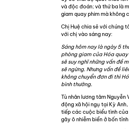
và độc đoán; và thứ ba là 
giam quay phim mà không có
Chị Huệ chia sẻ với chúng 
với chị vào sáng nay:
Sáng hôm nay là ngày 5 th
phòng giam của Hóa quay p
sẽ suy nghĩ những vấn đề m
sẽ ngừng. Nhưng vấn đề liê
không chuyển đơn đi thì Hóa
bình thường.
Tù nhân lương tâm Nguyễn V
động xã hội ngụ tại Kỳ Anh, 
tiếp các cuộc biểu tình củ
gây ô nhiễm biển ở bốn tỉn