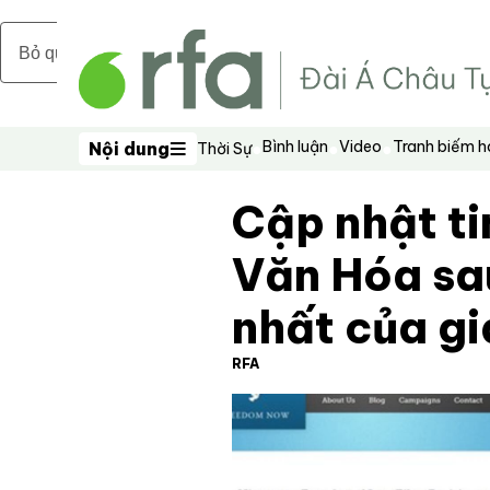
Bỏ qua nội dung chính
Bình luận
Video
Tranh biếm 
Nội dung
Thời Sự
Nội dung
Cập nhật ti
Văn Hóa sa
nhất của gi
RFA