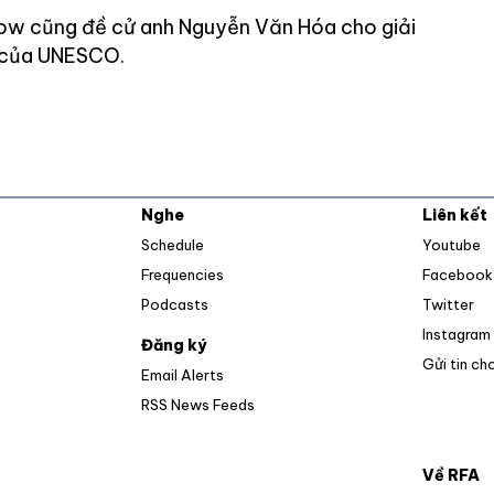
w cũng đề cử anh Nguyễn Văn Hóa cho giải
 của UNESCO.
Nghe
Liên kết
O
Schedule
Youtube
Frequencies
Facebook
Op
Podcasts
Twitter
Instagram
Đăng ký
Gửi tin ch
Email Alerts
Opens in new window
RSS News Feeds
Về RFA