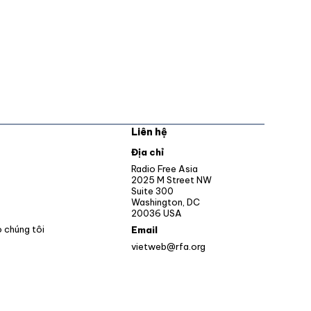
Liên hệ
pens in new window
Địa chỉ
Opens in new window
Radio Free Asia
2025 M Street NW
ens in new window
Suite 300
Washington, DC
Opens in new window
20036 USA
o chúng tôi
Email
vietweb@rfa.org