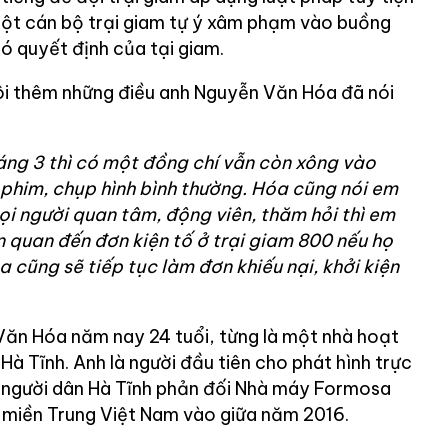
một cán bộ trại giam tự ý xâm phạm vào buồng
 quyết định của tại giam.
tôi thêm những điều anh Nguyễn Văn Hóa đã nói
áng 3 thì có một đồng chí vẫn còn xông vào
him, chụp hình bình thường. Hóa cũng nói em
ọi người quan tâm, động viên, thăm hỏi thì em
n quan đến đơn kiện tố ở trại giam 800 nếu họ
 cũng sẽ tiếp tục làm đơn khiếu nại, khởi kiện
ăn Hóa năm nay 24 tuổi, từng là một nhà hoạt
Hà Tĩnh. Anh là người đầu tiên cho phát hình trực
a người dân Hà Tĩnh phản đối Nhà máy Formosa
h miền Trung Việt Nam vào giữa năm 2016.