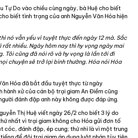
âu Tự Do vào chiều cùng ngày, bà Huệ cho biết
ho biết tình trạng của anh Nguyễn Văn Hóa hiện
thì nó vẫn yếu vì tuyệt thực đến ngày 12 mà. Sắc
i rất nhiều. Ngày hôm nay thì hy vọng ngày mai
. Tôi cũng đã nói rõ và hy vọng là lần tới đi
ọi chuyện sẽ trở lại bình thường. Hóa nói Hóa
Văn Hóa đã bắt đầu tuyệt thực từ ngày
h hành xử của cán bộ trại giam An Điềm cũng
 người đánh đập anh này không được đáp ứng.
guyễn Thị Huệ viết ngày 26/2 cho biết 3 lý do
thứ nhất vì trại giam không cho Hóa gửi đơn tố
t cóc, đánh đập, ép cung; thứ nhì là vì một trung
 tiếng để đội trại giam áp dụng luật pháp tùy tiện