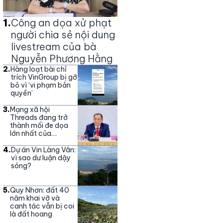
1
.
Công an dọa xử phạt
người chia sẻ nội dung
livestream của bà
Nguyễn Phương Hằng
2
.
Hàng loạt bài chỉ
trích VinGroup bị gỡ
bỏ vì ‘vi phạm bản
quyền’
3
.
Mạng xã hội
Threads đang trở
thành mối đe dọa
lớn nhất của
Vingroup
4
.
Dự án Vin Làng Vân:
vì sao dư luận dậy
sóng?
5
.
Quy Nhơn: đất 40
năm khai vỡ và
canh tác vẫn bị coi
là đất hoang