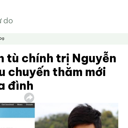
hoạ
n tù chính trị Nguyễn
u chuyến thăm mới
a đình