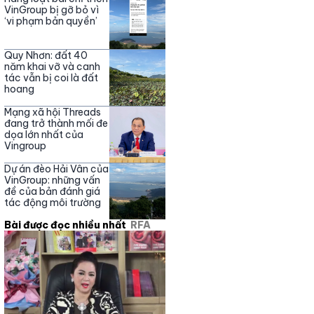
Nguyễn Phương Hằng
VinGroup bị gỡ bỏ vì
‘vi phạm bản quyền’
Quy Nhơn: đất 40
năm khai vỡ và canh
tác vẫn bị coi là đất
hoang
Mạng xã hội Threads
đang trở thành mối đe
dọa lớn nhất của
Vingroup
Dự án đèo Hải Vân của
VinGroup: những vấn
đề của bản đánh giá
tác động môi trường
Bài được đọc nhiều nhất
RFA