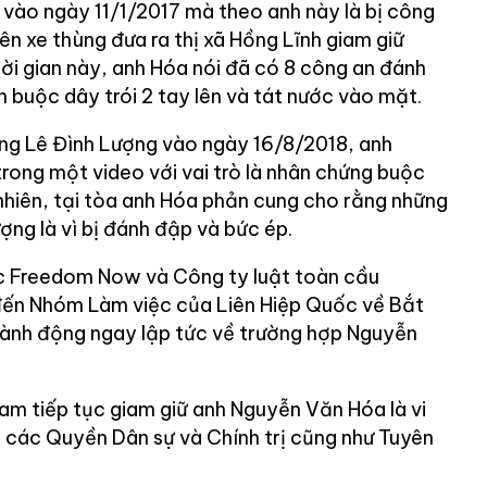
vào ngày 11/1/2017 mà theo anh này là bị công
lên xe thùng đưa ra thị xã Hồng Lĩnh giam giữ
ời gian này, anh Hóa nói đã có 8 công an đánh
 buộc dây trói 2 tay lên và tát nước vào mặt.
ng Lê Đình Lượng vào ngày 16/8/2018, anh
rong một video với vai trò là nhân chứng buộc
 nhiên, tại tòa anh Hóa phản cung cho rằng những
ợng là vì bị đánh đập và bức ép.
ức Freedom Now và Công ty luật toàn cầu
đến Nhóm Làm việc của Liên Hiệp Quốc về Bắt
 hành động ngay lập tức về trường hợp Nguyễn
m tiếp tục giam giữ anh Nguyễn Văn Hóa là vi
các Quyền Dân sự và Chính trị cũng như Tuyên