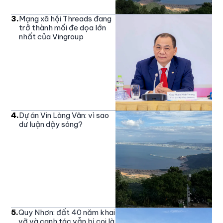
3
.
Mạng xã hội Threads đang
trở thành mối đe dọa lớn
nhất của Vingroup
4
.
Dự án Vin Làng Vân: vì sao
dư luận dậy sóng?
5
.
Quy Nhơn: đất 40 năm khai
vỡ và canh tác vẫn bị coi là