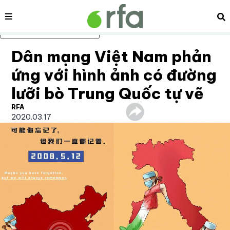
Nội dung
Tì
Bỏ qua nội dung chính
Dân mạng Việt Nam phản
ứng với hình ảnh có đường
lưỡi bò Trung Quốc tự vẽ
RFA
2020.03.17