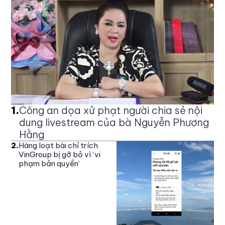
1
.
Công an dọa xử phạt người chia sẻ nội
dung livestream của bà Nguyễn Phương
Hằng
2
.
Hàng loạt bài chỉ trích
VinGroup bị gỡ bỏ vì ‘vi
phạm bản quyền’