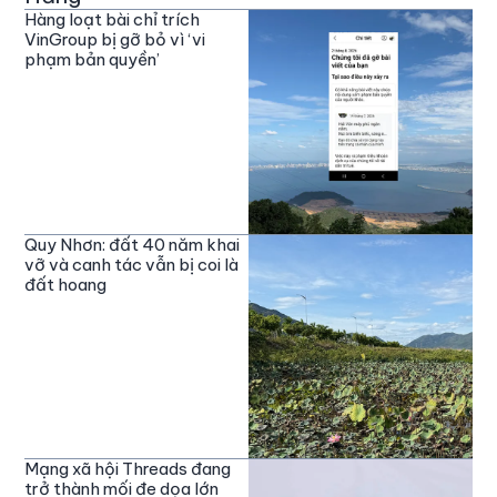
Hàng loạt bài chỉ trích
VinGroup bị gỡ bỏ vì ‘vi
phạm bản quyền’
Quy Nhơn: đất 40 năm khai
vỡ và canh tác vẫn bị coi là
đất hoang
Mạng xã hội Threads đang
trở thành mối đe dọa lớn