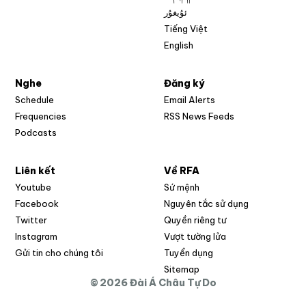
ئۇيغۇر
Tiếng Việt
English
Nghe
Đăng ký
Schedule
Email Alerts
Opens in new w
Frequencies
RSS News Feeds
Podcasts
Liên kết
Về RFA
Opens in new window
Youtube
Sứ mệnh
Opens in new window
Facebook
Nguyên tắc sử dụng
Opens in new window
Twitter
Quyền riêng tư
Opens in new window
Instagram
Vượt tường lửa
Opens in new window
Gửi tin cho chúng tôi
Tuyển dụng
Opens in new window
Sitemap
© 2026 Đài Á Châu Tự Do