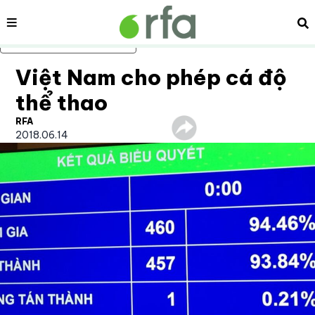
Nội dung
Tì
Bỏ qua nội dung chính
Việt Nam cho phép cá độ
thể thao
RFA
2018.06.14