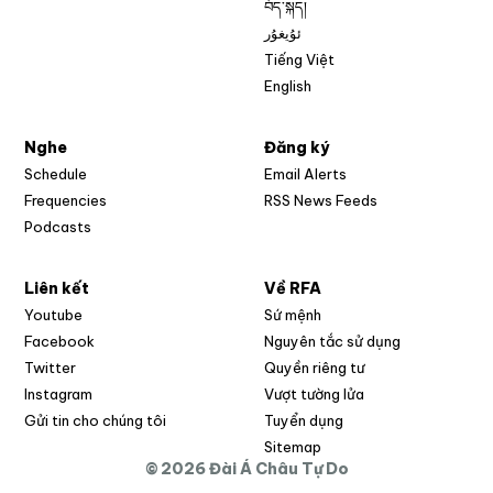
བོད་སྐད།
ئۇيغۇر
Tiếng Việt
English
Nghe
Đăng ký
Schedule
Email Alerts
Opens in new w
Frequencies
RSS News Feeds
Podcasts
Liên kết
Về RFA
Opens in new window
Youtube
Sứ mệnh
Opens in new window
Facebook
Nguyên tắc sử dụng
Opens in new window
Twitter
Quyền riêng tư
Opens in new window
Instagram
Vượt tường lửa
Opens in new window
Gửi tin cho chúng tôi
Tuyển dụng
Opens in new window
Sitemap
© 2026 Đài Á Châu Tự Do