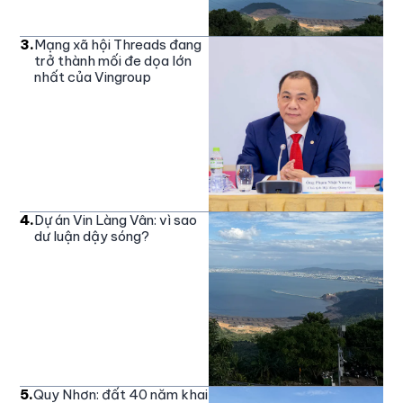
3
.
Mạng xã hội Threads đang
trở thành mối đe dọa lớn
nhất của Vingroup
4
.
Dự án Vin Làng Vân: vì sao
dư luận dậy sóng?
5
.
Quy Nhơn: đất 40 năm khai