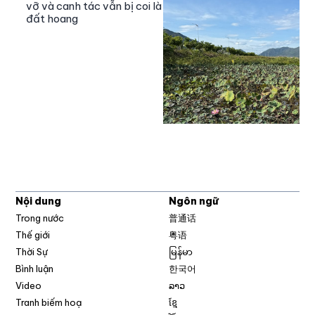
vỡ và canh tác vẫn bị coi là
đất hoang
Nội dung
Ngôn ngữ
Trong nước
普通话
Thế giới
粤语
Thời Sự
မြန်မာ
Bình luận
한국어
Video
ລາວ
Tranh biếm hoạ
ខ្មែ