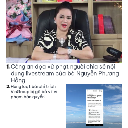
1
.
Công an dọa xử phạt người chia sẻ nội
dung livestream của bà Nguyễn Phương
Hằng
2
.
Hàng loạt bài chỉ trích
VinGroup bị gỡ bỏ vì ‘vi
phạm bản quyền’