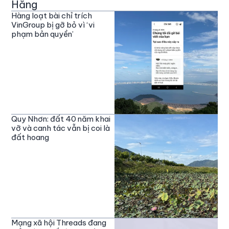
Hằng
Hàng loạt bài chỉ trích
VinGroup bị gỡ bỏ vì ‘vi
phạm bản quyền’
Quy Nhơn: đất 40 năm khai
vỡ và canh tác vẫn bị coi là
đất hoang
Mạng xã hội Threads đang