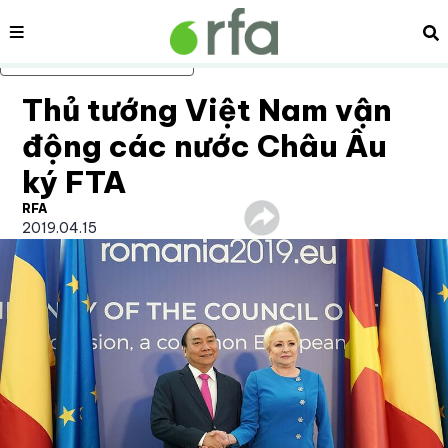
Nội dung
Tì
Bỏ qua nội dung chính
Thủ tướng Việt Nam vận
động các nước Châu Âu
ký FTA
RFA
2019.04.15