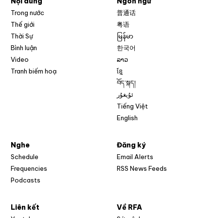
Nội dung
Ngôn ngữ
Trong nước
普通话
Thế giới
粤语
Thời Sự
မြန်မာ
Bình luận
한국어
Video
ລາວ
Tranh biếm hoạ
ខ្មែ
བོད་སྐད།
ئۇيغۇر
Tiếng Việt
English
Nghe
Đăng ký
Schedule
Email Alerts
Opens in new w
Frequencies
RSS News Feeds
Podcasts
Liên kết
Về RFA
Opens in new window