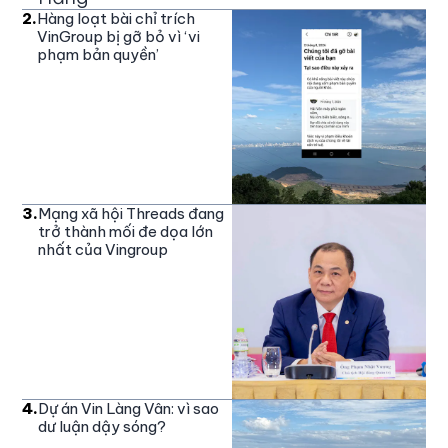
2
.
Hàng loạt bài chỉ trích
VinGroup bị gỡ bỏ vì ‘vi
phạm bản quyền’
3
.
Mạng xã hội Threads đang
trở thành mối đe dọa lớn
nhất của Vingroup
4
.
Dự án Vin Làng Vân: vì sao
dư luận dậy sóng?