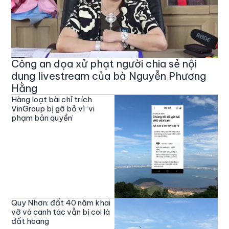
Công an dọa xử phạt người chia sẻ nội
dung livestream của bà Nguyễn Phương
Hằng
Hàng loạt bài chỉ trích
VinGroup bị gỡ bỏ vì ‘vi
phạm bản quyền’
Quy Nhơn: đất 40 năm khai
vỡ và canh tác vẫn bị coi là
đất hoang