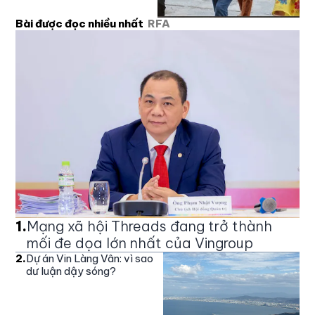
Bài được đọc nhiều nhất
RFA
1
.
Mạng xã hội Threads đang trở thành
mối đe dọa lớn nhất của Vingroup
2
.
Dự án Vin Làng Vân: vì sao
dư luận dậy sóng?