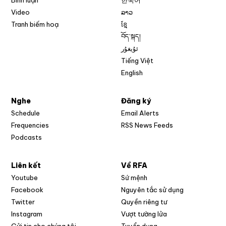
Video
ລາວ
Tranh biếm hoạ
ខ្មែ
བོད་སྐད།
ئۇيغۇر
Tiếng Việt
English
Nghe
Đăng ký
Schedule
Email Alerts
Opens in new w
Frequencies
RSS News Feeds
Podcasts
Liên kết
Về RFA
Opens in new window
Youtube
Sứ mệnh
Opens in new window
Facebook
Nguyên tắc sử dụng
Opens in new window
Twitter
Quyền riêng tư
Opens in new window
Instagram
Vượt tường lửa
Opens in new window
Gửi tin cho chúng tôi
Tuyển dụng