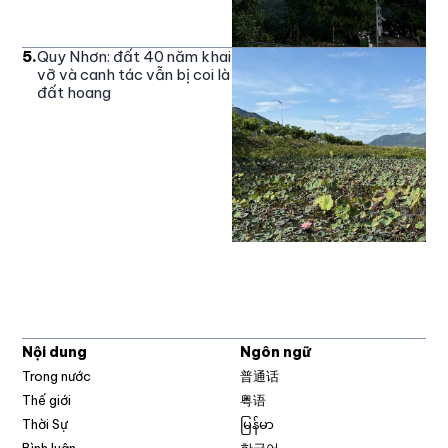
5
.
Quy Nhơn: đất 40 năm khai
vỡ và canh tác vẫn bị coi là
đất hoang
Nội dung
Ngôn ngữ
Trong nước
普通话
Thế giới
粤语
Thời Sự
မြန်မာ
Bình luận
한국어