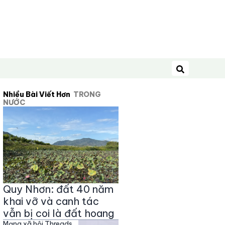
Tìm kiếm
Nhiều Bài Viết Hơn
TRONG
NƯỚC
Quy Nhơn: đất 40 năm
khai vỡ và canh tác
vẫn bị coi là đất hoang
Mạng xã hội Threads