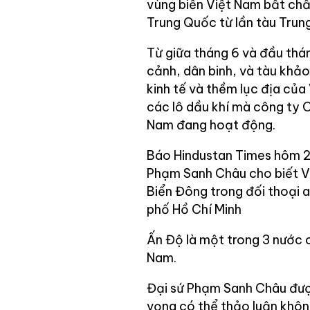
vùng biển Việt Nam bất chấ
Trung Quốc từ lần tàu Trun
Từ giữa tháng 6 và đầu thán
cảnh, dân binh, và tàu khả
kinh tế và thềm lục địa của
các lô dầu khí mà công ty 
Nam đang hoạt động.
Báo Hindustan Times hôm 2/1
Phạm Sanh Châu cho biết Vi
Biển Đông trong đối thoại a
phố Hồ Chí Minh
Ấn Độ là một trong 3 nước c
Nam.
Đại sứ Phạm Sanh Châu được 
vọng có thể thảo luận khôn