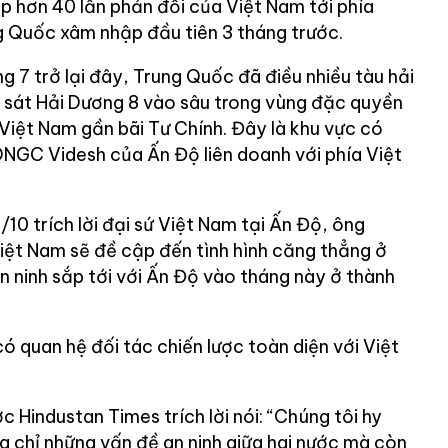
p hơn 40 lần phản đối của Việt Nam tới phía
g Quốc xâm nhập đầu tiên 3 tháng trước.
g 7 trở lại đây, Trung Quốc đã điều nhiều tàu hải
o sát Hải Dương 8 vào sâu trong vùng đặc quyền
 Việt Nam gần bãi Tư Chính. Đây là khu vực có
ONGC Videsh của Ấn Độ liên doanh với phía Việt
0 trích lời đại sứ Việt Nam tại Ấn Độ, ông
ệt Nam sẽ đề cập đến tình hình căng thẳng ở
n ninh sắp tới với Ấn Độ vào tháng này ở thành
ó quan hệ đối tác chiến lược toàn diện với Việt
Hindustan Times trích lời nói: “Chúng tôi hy
g chỉ những vấn đề an ninh giữa hai nước mà còn