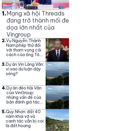
1
.
Mạng xã hội Threads
đang trở thành mối đe
dọa lớn nhất của
Vingroup
2
.
Vụ Nguyễn Thành
Nam:phép thử đối
với tham vọng cải
cách của ông Tô
Lâm
3
.
Dự án Vin Làng Vân:
vì sao dư luận dậy
sóng?
4
.
Dự án đèo Hải Vân
của VinGroup:
những vấn đề của
bản đánh giá tác
động môi trường
5
.
Quy Nhơn: đất 40
năm khai vỡ và
canh tác vẫn bị coi
là đất hoang