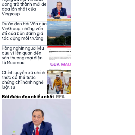
đang trở thành mối đe
dọa lớn nhất của
Vingroup
Dự án đèo Hải Vân của
VinGroup: những vấn
đề của bản đánh giá
tác động môi trường
Hàng nghìn người kêu
cứu vì liên quan đến
sàn thương mại điện
tử Muamau
Chính quyền xã chính
thức có thể tước
chứng chỉ hành nghề
luật sư
Bài được đọc nhiều nhất
RFA