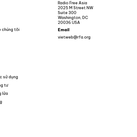
Opens in new window
Radio Free Asia
2025 M Street NW
ens in new window
Suite 300
Washington, DC
Opens in new window
20036 USA
o chúng tôi
Email
vietweb@rfa.org
c sử dụng
g tư
 lửa
Opens in new window
g
pens in new window