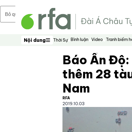
Bỏ qua nội dung chính
Bình luận
Video
Tranh biếm 
Nội dung
Thời Sự
Nội dung
Báo Ấn Độ:
thêm 28 tàu
Nam
RFA
2019.10.03