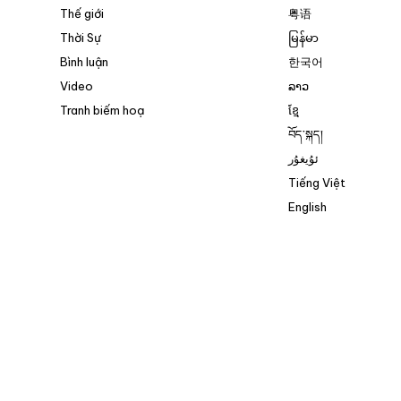
Thế giới
粤语
Thời Sự
မြန်မာ
Bình luận
한국어
Video
ລາວ
Tranh biếm hoạ
ខ្មែ
བོད་སྐད།
ئۇيغۇر
Tiếng Việt
English