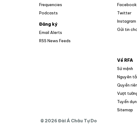
Frequencies
Facebook
Op
Podcasts
Twitter
Instagram
Đăng ký
Gửi tin ch
Email Alerts
Opens in new window
RSS News Feeds
Về RFA
Sứ mệnh
Nguyên tắ
Quyền riên
Vượt tường
Tuyển dụn
O
Sitemap
© 2026 Đài Á Châu Tự Do