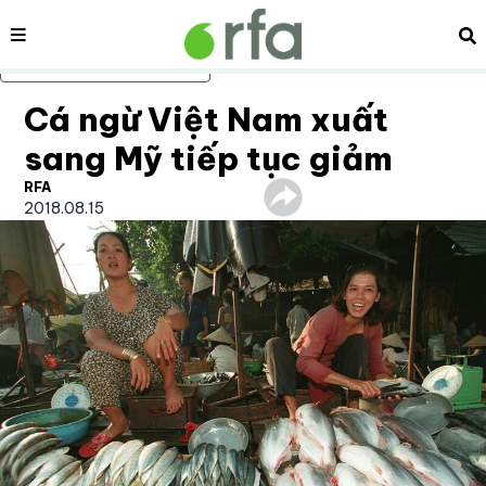
Nội dung
Tì
Bỏ qua nội dung chính
Cá ngừ Việt Nam xuất
sang Mỹ tiếp tục giảm
RFA
2018.08.15