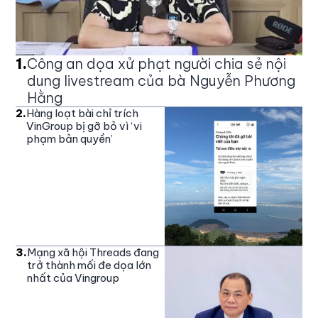
1
.
Công an dọa xử phạt người chia sẻ nội
dung livestream của bà Nguyễn Phương
Hằng
2
.
Hàng loạt bài chỉ trích
VinGroup bị gỡ bỏ vì ‘vi
phạm bản quyền’
3
.
Mạng xã hội Threads đang
trở thành mối đe dọa lớn
nhất của Vingroup