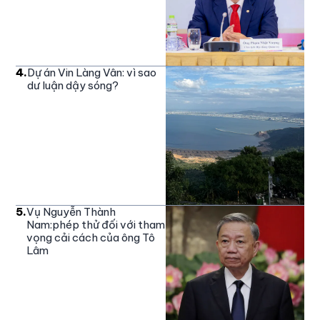
4
.
Dự án Vin Làng Vân: vì sao
dư luận dậy sóng?
5
.
Vụ Nguyễn Thành
Nam:phép thử đối với tham
vọng cải cách của ông Tô
Lâm