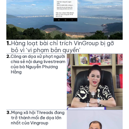
1
.
Hàng loạt bài chỉ trích VinGroup bị gỡ
bỏ vì ‘vi phạm bản quyền’
2
.
Công an dọa xử phạt người
chia sẻ nội dung livestream
của bà Nguyễn Phương
Hằng
3
.
Mạng xã hội Threads đang
trở thành mối đe dọa lớn
nhất của Vingroup