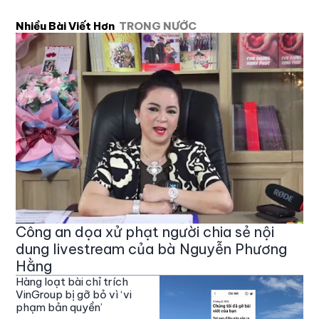
Nhiều Bài Viết Hơn
TRONG NƯỚC
Công an dọa xử phạt người chia sẻ nội
dung livestream của bà Nguyễn Phương
Hằng
Hàng loạt bài chỉ trích
VinGroup bị gỡ bỏ vì ‘vi
phạm bản quyền’