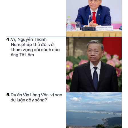
4
.
Vụ Nguyễn Thành
Nam:phép thử đối với
tham vọng cải cách của
ông Tô Lâm
5
.
Dự án Vin Làng Vân: vì sao
dư luận dậy sóng?