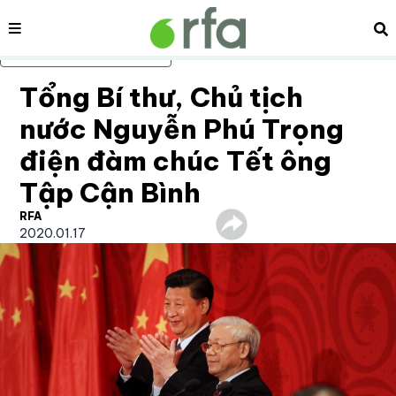
Nội dung
Tì
Bỏ qua nội dung chính
Tổng Bí thư, Chủ tịch
nước Nguyễn Phú Trọng
điện đàm chúc Tết ông
Tập Cận Bình
RFA
2020.01.17