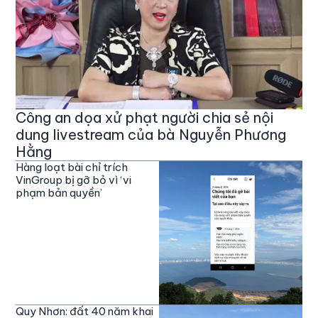
Công an dọa xử phạt người chia sẻ nội
dung livestream của bà Nguyễn Phương
Hằng
Hàng loạt bài chỉ trích
VinGroup bị gỡ bỏ vì ‘vi
phạm bản quyền’
Quy Nhơn: đất 40 năm khai