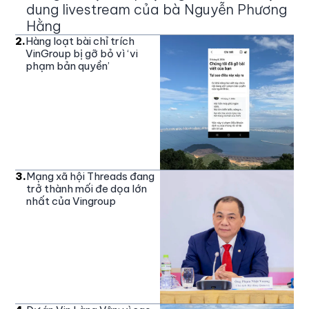
dung livestream của bà Nguyễn Phương
Hằng
2
.
Hàng loạt bài chỉ trích
VinGroup bị gỡ bỏ vì ‘vi
phạm bản quyền’
3
.
Mạng xã hội Threads đang
trở thành mối đe dọa lớn
nhất của Vingroup