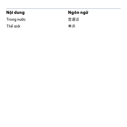
Nội dung
Ngôn ngữ
Trong nước
普通话
Thế giới
粤语
Thời Sự
မြန်မာ
Bình luận
한국어
Video
ລາວ
Tranh biếm hoạ
ខ្មែ
བོད་སྐད།
ئۇيغۇر
Tiếng Việt
English
Nghe
Đăng ký
Schedule
Email Alerts
Opens in new w
Frequencies
RSS News Feeds
Podcasts