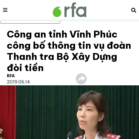
Nội dung
Tì
Bỏ qua nội dung chính
Công an tỉnh Vĩnh Phúc
công bố thông tin vụ đoàn
Thanh tra Bộ Xây Dựng
đòi tiền
RFA
2019.06.14