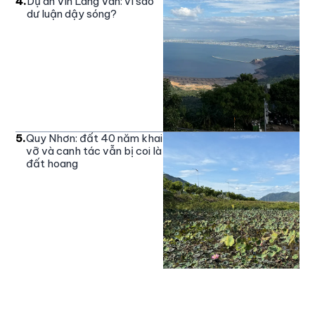
4
.
Dự án Vin Làng Vân: vì sao
dư luận dậy sóng?
5
.
Quy Nhơn: đất 40 năm khai
vỡ và canh tác vẫn bị coi là
đất hoang