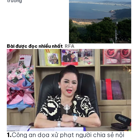
trường
Bài được đọc nhiều nhất
RFA
1
.
Công an dọa xử phạt người chia sẻ nội