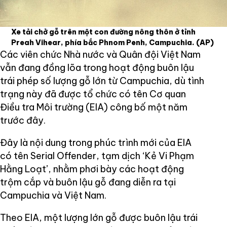
Xe tải chở gỗ trên một con đường nông thôn ở tỉnh
Preah Vihear, phía bắc Phnom Penh, Campuchia.
(AP)
Các viên chức Nhà nước và Quân đội Việt Nam
vẫn đang đồng lõa trong hoạt động buôn lậu
trái phép số lượng gỗ lớn từ Campuchia, dù tình
trạng này đã được tổ chức có tên Cơ quan
Điều tra Môi trường (EIA) công bố một năm
trước đây.
Đây là nội dung trong phúc trình mới của EIA
có tên Serial Offender, tạm dịch ‘Kẻ Vi Phạm
Hằng Loạt’, nhằm phơi bày các hoạt động
trộm cắp và buôn lậu gỗ đang diễn ra tại
Campuchia và Việt Nam.
Theo EIA, một lượng lớn gỗ được buôn lậu trái