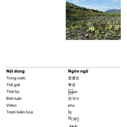
Nội dung
Ngôn ngữ
Trong nước
普通话
Thế giới
粤语
Thời Sự
မြန်မာ
Bình luận
한국어
Video
ລາວ
Tranh biếm hoạ
ខ្មែ
བོད་སྐད།
ئۇيغۇر