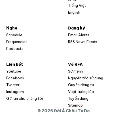
Tiếng Việt
English
Nghe
Đăng ký
Schedule
Email Alerts
Opens in new w
Frequencies
RSS News Feeds
Podcasts
Liên kết
Về RFA
Opens in new window
Youtube
Sứ mệnh
Opens in new window
Facebook
Nguyên tắc sử dụng
Opens in new window
Twitter
Quyền riêng tư
Opens in new window
Instagram
Vượt tường lửa
Opens in new window
Gửi tin cho chúng tôi
Tuyển dụng
Opens in new window
Sitemap
© 2026 Đài Á Châu Tự Do