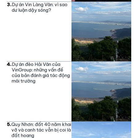
3
.
Dự án Vin Làng Vân: vì sao
dư luận dậy sóng?
4
.
Dự án đèo Hải Vân của
VinGroup: những vấn đề
của bản đánh giá tác động
môi trường
5
.
Quy Nhơn: đất 40 năm khai
vỡ và canh tác vẫn bị coi là
đất hoang