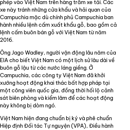
phép vào Việt Nam trên hàng trăm xe tải. Các
xe này tránh những cửa khẩu và hải quan của
Campuchia mặc dù chính phủ Campuchia ban
hành nhiều lệnh cấm xuất khẩu gỗ, bao gồm cả
lệnh cấm buôn bán gỗ với Việt Nam từ năm
2016.
Ông Jago Wadley, người vận động lâu năm của
EIA cho biết Việt Nam có một lịch sử lâu dài về
buôn gỗ lậu từ các nước láng giềng. Ở
Campuchia, các công ty Việt Nam đã khởi
xướng hoạt động khai thác bất hợp pháp tại
một công viên quốc gia, đồng thời hối lộ cảnh
sát biên phòng và kiểm lâm để các hoạt động
này không bị dòm ngó.
Việt Nam hiện đang chuẩn bị ký và phê chuẩn
Hiệp định Đối tác Tự nguyện (VPA), Điều hành