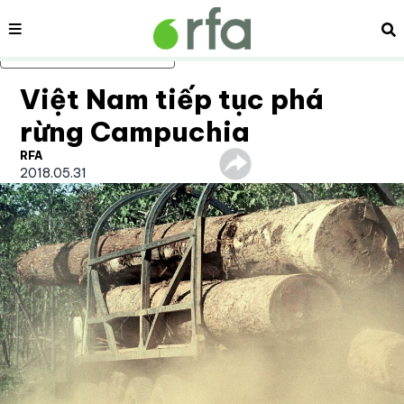
Nội dung
Tì
Bỏ qua nội dung chính
Việt Nam tiếp tục phá
rừng Campuchia
RFA
2018.05.31