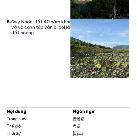
5
.
Quy Nhơn: đất 40 năm khai
vỡ và canh tác vẫn bị coi là
đất hoang
Nội dung
Ngôn ngữ
Trong nước
普通话
Thế giới
粤语
Thời Sự
မြန်မာ