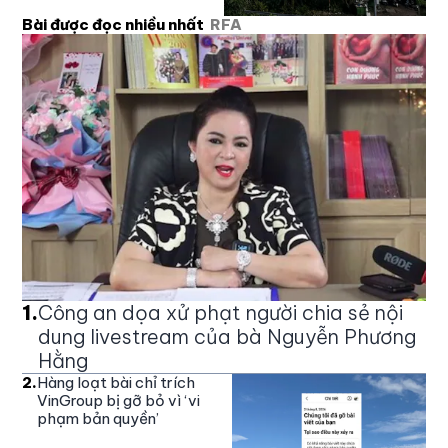
Bài được đọc nhiều nhất
RFA
1
.
Công an dọa xử phạt người chia sẻ nội
dung livestream của bà Nguyễn Phương
Hằng
2
.
Hàng loạt bài chỉ trích
VinGroup bị gỡ bỏ vì ‘vi
phạm bản quyền’