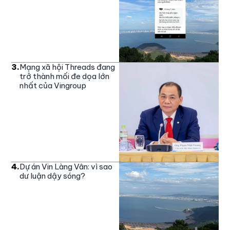
3
.
Mạng xã hội Threads đang
trở thành mối đe dọa lớn
nhất của Vingroup
4
.
Dự án Vin Làng Vân: vì sao
dư luận dậy sóng?