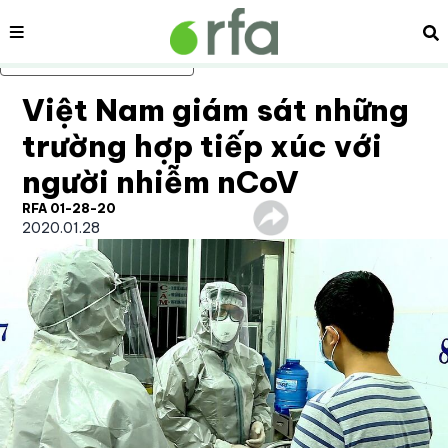
Nội dung
Tì
Bỏ qua nội dung chính
Việt Nam giám sát những
trường hợp tiếp xúc với
người nhiễm nCoV
RFA 01-28-20
2020.01.28