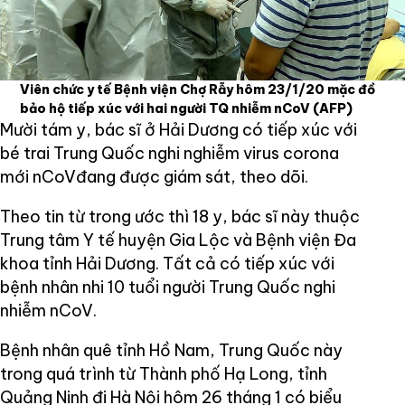
Viên chức y tế Bệnh viện Chợ Rẫy hôm 23/1/20 mặc đồ
bảo hộ tiếp xúc với hai người TQ nhiễm nCoV
(AFP)
Mười tám y, bác sĩ ở Hải Dương có tiếp xúc với
bé trai Trung Quốc nghi nghiễm virus corona
mới nCoVđang được giám sát, theo dõi.
Theo tin từ trong ước thì 18 y, bác sĩ này thuộc
Trung tâm Y tế huyện Gia Lộc và Bệnh viện Đa
khoa tỉnh Hải Dương. Tất cả có tiếp xúc với
bệnh nhân nhi 10 tuổi người Trung Quốc nghi
nhiễm nCoV.
Bệnh nhân quê tỉnh Hồ Nam, Trung Quốc này
trong quá trình từ Thành phố Hạ Long, tỉnh
Quảng Ninh đi Hà Nội hôm 26 tháng 1 có biểu