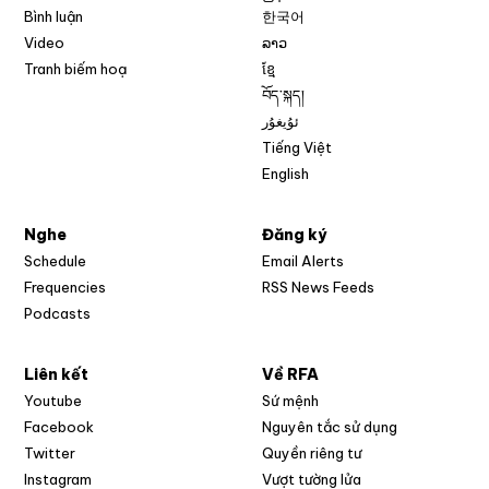
Bình luận
한국어
Video
ລາວ
Tranh biếm hoạ
ខ្មែ
བོད་སྐད།
ئۇيغۇر
Tiếng Việt
English
Nghe
Đăng ký
Schedule
Email Alerts
Opens in new w
Frequencies
RSS News Feeds
Podcasts
Liên kết
Về RFA
Opens in new window
Youtube
Sứ mệnh
Opens in new window
Facebook
Nguyên tắc sử dụng
Opens in new window
Twitter
Quyền riêng tư
Opens in new window
Instagram
Vượt tường lửa