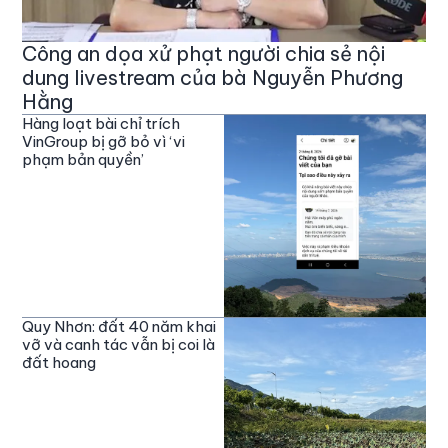
Công an dọa xử phạt người chia sẻ nội
dung livestream của bà Nguyễn Phương
Hằng
Hàng loạt bài chỉ trích
VinGroup bị gỡ bỏ vì ‘vi
phạm bản quyền’
Quy Nhơn: đất 40 năm khai
vỡ và canh tác vẫn bị coi là
đất hoang