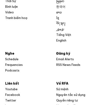
Thời Sự
မြန်မာ
Bình luận
한국어
Video
ລາວ
Tranh biếm hoạ
ខ្មែ
བོད་སྐད།
ئۇيغۇر
Tiếng Việt
English
Nghe
Đăng ký
Schedule
Email Alerts
Opens in new w
Frequencies
RSS News Feeds
Podcasts
Liên kết
Về RFA
Opens in new window
Youtube
Sứ mệnh
Opens in new window
Facebook
Nguyên tắc sử dụng
Opens in new window
Twitter
Quyền riêng tư
Opens in new window