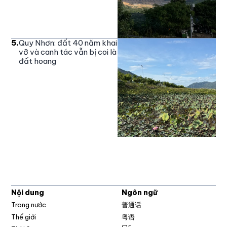
5
.
Quy Nhơn: đất 40 năm khai
vỡ và canh tác vẫn bị coi là
đất hoang
Nội dung
Ngôn ngữ
Trong nước
普通话
Thế giới
粤语