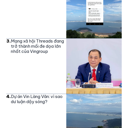
3
.
Mạng xã hội Threads đang
trở thành mối đe dọa lớn
nhất của Vingroup
4
.
Dự án Vin Làng Vân: vì sao
dư luận dậy sóng?