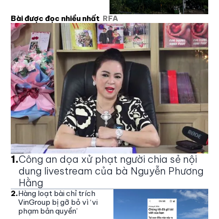
Bài được đọc nhiều nhất
RFA
1
.
Công an dọa xử phạt người chia sẻ nội
dung livestream của bà Nguyễn Phương
Hằng
2
.
Hàng loạt bài chỉ trích
VinGroup bị gỡ bỏ vì ‘vi
phạm bản quyền’