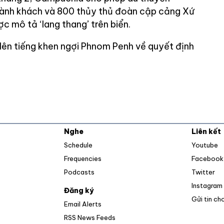
ành khách và 800 thủy thủ đoàn cập cảng Xứ
c mô tả ‘lang thang’ trên biển.
lên tiếng khen ngợi Phnom Penh về quyết định
Nghe
Liên kết
O
Schedule
Youtube
Frequencies
Facebook
Op
Podcasts
Twitter
Instagram
Đăng ký
Gửi tin ch
Email Alerts
Opens in new window
RSS News Feeds