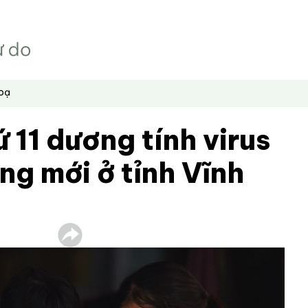
hoạ
 11 dương tính virus
g mới ở tỉnh Vĩnh