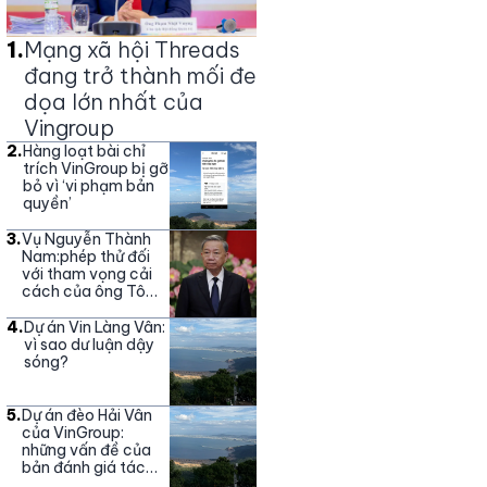
1
.
Mạng xã hội Threads
đang trở thành mối đe
dọa lớn nhất của
Vingroup
2
.
Hàng loạt bài chỉ
trích VinGroup bị gỡ
bỏ vì ‘vi phạm bản
quyền’
3
.
Vụ Nguyễn Thành
Nam:phép thử đối
với tham vọng cải
cách của ông Tô
Lâm
4
.
Dự án Vin Làng Vân:
vì sao dư luận dậy
sóng?
5
.
Dự án đèo Hải Vân
của VinGroup:
những vấn đề của
bản đánh giá tác
động môi trường