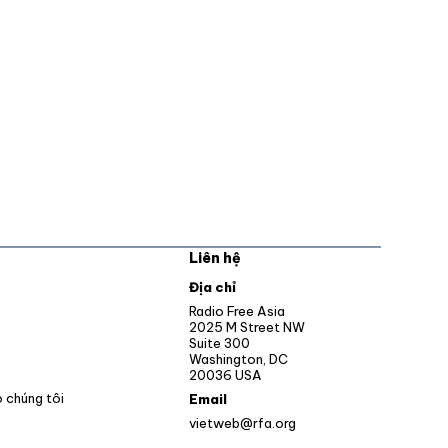
Liên hệ
pens in new window
Địa chỉ
Opens in new window
Radio Free Asia
2025 M Street NW
ens in new window
Suite 300
Washington, DC
Opens in new window
20036 USA
o chúng tôi
Email
vietweb@rfa.org