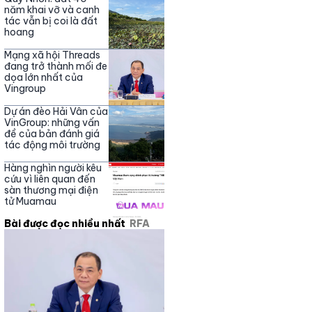
năm khai vỡ và canh
tác vẫn bị coi là đất
hoang
Mạng xã hội Threads
đang trở thành mối đe
dọa lớn nhất của
Vingroup
Dự án đèo Hải Vân của
VinGroup: những vấn
đề của bản đánh giá
tác động môi trường
Hàng nghìn người kêu
cứu vì liên quan đến
sàn thương mại điện
tử Muamau
Bài được đọc nhiều nhất
RFA