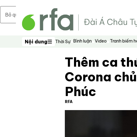
Bỏ qua nội dung chính
Bình luận
Video
Tranh biếm 
Nội dung
Thời Sự
Nội dung
Thêm ca thứ
Corona chủn
Phúc
RFA