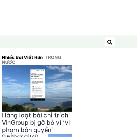
Tìm kiếm
Nhiều Bài Viết Hơn
TRONG
NƯỚC
Hàng loạt bài chỉ trích
VinGroup bị gỡ bỏ vì ‘vi
phạm bản quyền’
Quy Nhơn: đất 40