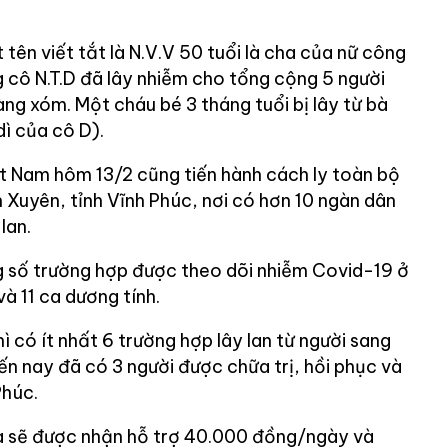
tên viết tắt là N.V.V 50 tuổi là cha của nữ công
ng cô N.T.D đã lây nhiễm cho tổng cộng 5 người
àng xóm. Một cháu bé 3 tháng tuổi bị lây từ bà
dì của cô D).
t Nam hôm 13/2 cũng tiến hành cách ly toàn bộ
 Xuyên, tỉnh Vĩnh Phúc, nơi có hơn 10 ngàn dân
lan.
g số trường hợp được theo dõi nhiễm Covid-19 ở
và 11 ca dương tính.
hì có ít nhất 6 trường hợp lây lan từ người sang
n nay đã có 3 người được chữa trị, hồi phục và
Phúc.
hà sẽ được nhận hỗ trợ 40.000 đồng/ngày và