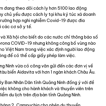
am đang theo dõi cách ly hơn 5100 lao động
y chủ yếu được cách ly tại khu ký túc xá doanh
trường hợp nghi nghiễm Covid-19 được đia
i các cơ sở y tế.
và Xã hội cho biết do các nước chỉ thông báo số
 corona COVID-19 nhưng không công bố vùng nào
ho Việt Nam trong việc xác định người lao động
ông để có thể cấp giấy phép làm việc.
ảng Ninh vừa có công văn gửi đến các đơn vị về
 tàu biển Aidavita với hơn 1 ngàn khách Châu Âu.
Ủy Ban Nhân Dân tỉnh Quảng Ninh đồng ý với đề
 việc không cho hành khách và thuyền viên trên
iểm du lịch trên địa bàn tỉnh Quảng Ninh.
 tháng 2, Campuchia cho phép du thuyền