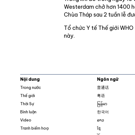
Westerdam chở hơn 1400 h
Chùa Tháp sau 2 tuần lễ đượ
Tổ chức Y tế Thế giới WHO 
này.
Nội dung
Ngôn ngữ
Trong nước
普通话
Thế giới
粤语
Thời Sự
မြန်မာ
Bình luận
한국어
Video
ລາວ
Tranh biếm hoạ
ខ្មែ