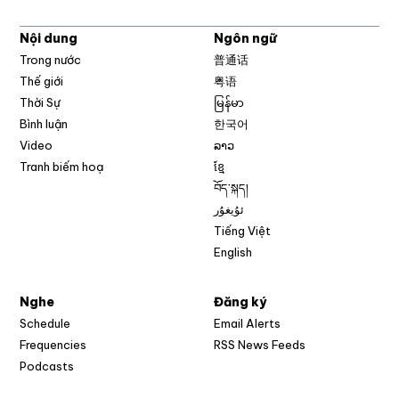
Nội dung
Ngôn ngữ
Trong nước
普通话
Thế giới
粤语
Thời Sự
မြန်မာ
Bình luận
한국어
Video
ລາວ
Tranh biếm hoạ
ខ្មែ
བོད་སྐད།
ئۇيغۇر
Tiếng Việt
English
Nghe
Đăng ký
Schedule
Email Alerts
Opens in new w
Frequencies
RSS News Feeds
Podcasts