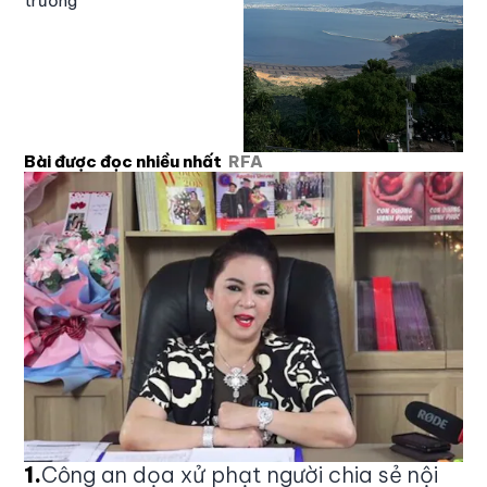
trường
Bài được đọc nhiều nhất
RFA
1
.
Công an dọa xử phạt người chia sẻ nội