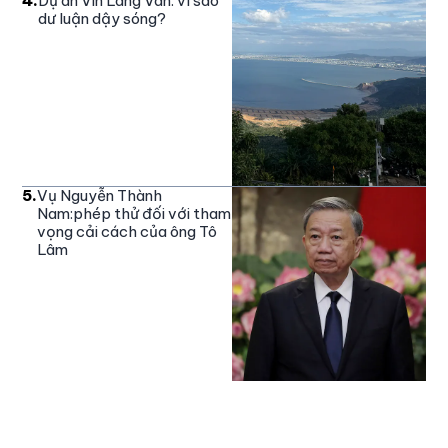
4
.
Dự án Vin Làng Vân: vì sao
dư luận dậy sóng?
5
.
Vụ Nguyễn Thành
Nam:phép thử đối với tham
vọng cải cách của ông Tô
Lâm