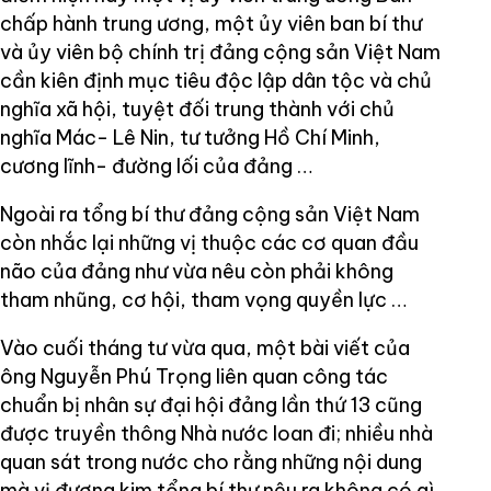
chấp hành trung ương, một ủy viên ban bí thư
và ủy viên bộ chính trị đảng cộng sản Việt Nam
cần kiên định mục tiêu độc lập dân tộc và chủ
nghĩa xã hội, tuyệt đối trung thành với chủ
nghĩa Mác- Lê Nin, tư tưởng Hồ Chí Minh,
cương lĩnh- đường lối của đảng …
Ngoài ra tổng bí thư đảng cộng sản Việt Nam
còn nhắc lại những vị thuộc các cơ quan đầu
não của đảng như vừa nêu còn phải không
tham nhũng, cơ hội, tham vọng quyền lực …
Vào cuối tháng tư vừa qua, một bài viết của
ông Nguyễn Phú Trọng liên quan công tác
chuẩn bị nhân sự đại hội đảng lần thứ 13 cũng
được truyền thông Nhà nước loan đi; nhiều nhà
quan sát trong nước cho rằng những nội dung
mà vị đương kim tổng bí thư nêu ra không có gì