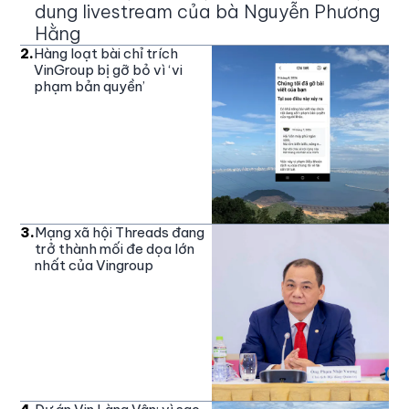
dung livestream của bà Nguyễn Phương
Hằng
2
.
Hàng loạt bài chỉ trích
VinGroup bị gỡ bỏ vì ‘vi
phạm bản quyền’
3
.
Mạng xã hội Threads đang
trở thành mối đe dọa lớn
nhất của Vingroup