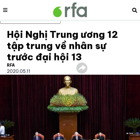
Nội dung
Tì
Bỏ qua nội dung chính
Hội Nghị Trung ương 12
tập trung về nhân sự
trước đại hội 13
RFA
2020.05.11