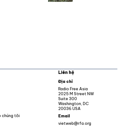
Liên hệ
pens in new window
Địa chỉ
Opens in new window
Radio Free Asia
2025 M Street NW
ens in new window
Suite 300
Washington, DC
Opens in new window
20036 USA
o chúng tôi
Email
vietweb@rfa.org