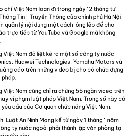
o chí Việt Nam loan đi trong ngày 12 tháng tư.
Thông Tin- Truyền Thông của chính phủ Hà Nội
ện quản lý nội dung một cách lỏng lẻo để cho
áo trực tiếp từ YouTube và Google mà không
.
 Việt Nam đã liệt kê ra một số công ty nước
nics, Huawei Technologies, Yamaha Motors và
quảng cáo trên những video bị cho có chứa đựng
p pháp.
 Việt Nam cũng chỉ ra chừng 55 ngàn video trên
 hay vi phạm luật pháp Việt Nam. Trong số này có
o yêu cầu của Cơ quan chức năng Việt Nam.
hi Luật An Ninh Mạng kể từ ngày 1 tháng 1 năm
công ty nước ngoài phải thành lập văn phòng tại
tại nước này.