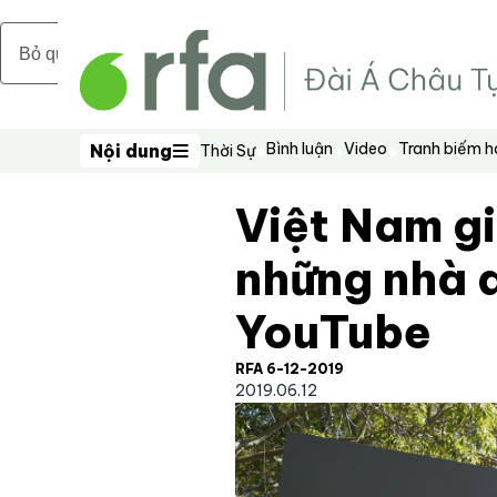
Bỏ qua nội dung chính
Bình luận
Video
Tranh biếm 
Nội dung
Thời Sự
Nội dung
Việt Nam gi
những nhà 
YouTube
RFA 6-12-2019
2019.06.12