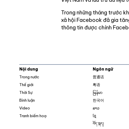
Trong những tháng trước kh
xã hội Facebook đã gia tăn
thông tin được chính Faceb
Nội dung
Ngôn ngữ
Trong nước
普通话
Thế giới
粤语
Thời Sự
မြန်မာ
Bình luận
한국어
Video
ລາວ
Tranh biếm hoạ
ខ្មែ
བོད་སྐད།