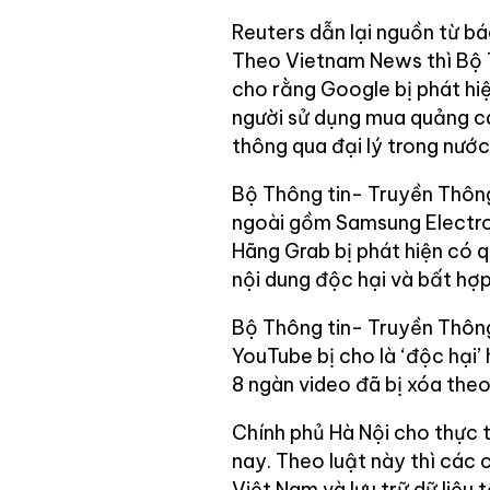
Reuters dẫn lại nguồn từ bá
Theo Vietnam News thì Bộ 
cho rằng Google bị phát hi
người sử dụng mua quảng c
thông qua đại lý trong nước
Bộ Thông tin- Truyền Thông
ngoài gồm Samsung Electro
Hãng Grab bị phát hiện có 
nội dung độc hại và bất hợ
Bộ Thông tin- Truyền Thông
YouTube bị cho là ‘độc hại’
8 ngàn video đã bị xóa the
Chính phủ Hà Nội cho thực t
nay. Theo luật này thì các 
Việt Nam và lưu trữ dữ liệu 