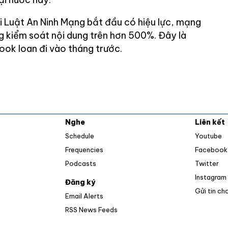
i Luật An Ninh Mạng bắt đầu có hiệu lực, mạng
g kiểm soát nội dung trên hơn 500%. Đây là
ook loan đi vào tháng trước.
Nghe
Liên kết
O
Schedule
Youtube
Frequencies
Facebook
Op
Podcasts
Twitter
Instagram
Đăng ký
Gửi tin ch
Email Alerts
Opens in new window
RSS News Feeds