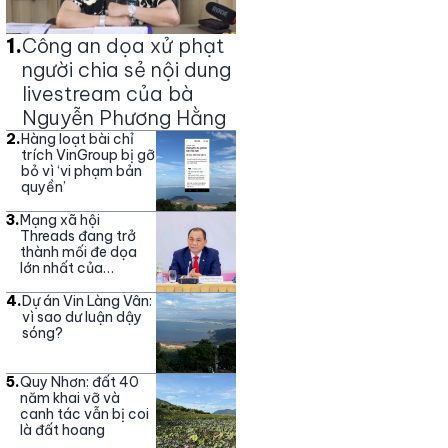
1
.
Công an dọa xử phạt
người chia sẻ nội dung
livestream của bà
Nguyễn Phương Hằng
2
.
Hàng loạt bài chỉ
trích VinGroup bị gỡ
bỏ vì ‘vi phạm bản
quyền’
3
.
Mạng xã hội
Threads đang trở
thành mối đe dọa
lớn nhất của
Vingroup
4
.
Dự án Vin Làng Vân:
vì sao dư luận dậy
sóng?
5
.
Quy Nhơn: đất 40
năm khai vỡ và
canh tác vẫn bị coi
là đất hoang