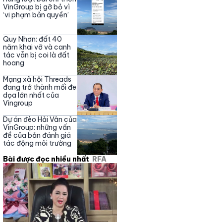
Nguyễn Phương Hằng
VinGroup bị gỡ bỏ vì
‘vi phạm bản quyền’
Quy Nhơn: đất 40
năm khai vỡ và canh
tác vẫn bị coi là đất
hoang
Mạng xã hội Threads
đang trở thành mối đe
dọa lớn nhất của
Vingroup
Dự án đèo Hải Vân của
VinGroup: những vấn
đề của bản đánh giá
tác động môi trường
Bài được đọc nhiều nhất
RFA