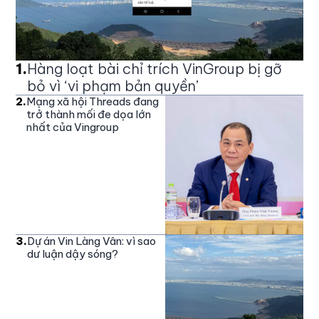
1
.
Hàng loạt bài chỉ trích VinGroup bị gỡ
bỏ vì ‘vi phạm bản quyền’
2
.
Mạng xã hội Threads đang
trở thành mối đe dọa lớn
nhất của Vingroup
3
.
Dự án Vin Làng Vân: vì sao
dư luận dậy sóng?