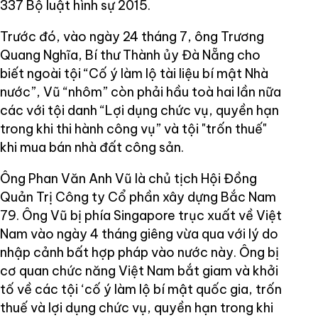
337 Bộ luật hình sự 2015.
Trước đó, vào ngày 24 tháng 7, ông Trương
Quang Nghĩa, Bí thư Thành ủy Đà Nẵng cho
biết ngoài tội “Cố ý làm lộ tài liệu bí mật Nhà
nước”, Vũ “nhôm” còn phải hầu toà hai lần nữa
các với tội danh “Lợi dụng chức vụ, quyền hạn
trong khi thi hành công vụ” và tội "trốn thuế"
khi mua bán nhà đất công sản.
Ông Phan Văn Anh Vũ là chủ tịch Hội Đồng
Quản Trị Công ty Cổ phần xây dựng Bắc Nam
79. Ông Vũ bị phía Singapore trục xuất về Việt
Nam vào ngày 4 tháng giêng vừa qua với lý do
nhập cảnh bất hợp pháp vào nước này. Ông bị
cơ quan chức năng Việt Nam bắt giam và khởi
tố về các tội ‘cố ý làm lộ bí mật quốc gia, trốn
thuế và lợi dụng chức vụ, quyền hạn trong khi