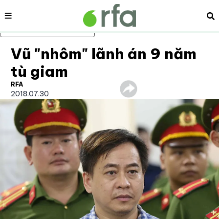
Nội dung
Tì
Bỏ qua nội dung chính
Vũ "nhôm" lãnh án 9 năm
tù giam
RFA
2018.07.30