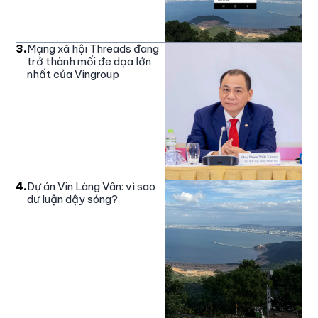
3
.
Mạng xã hội Threads đang
trở thành mối đe dọa lớn
nhất của Vingroup
4
.
Dự án Vin Làng Vân: vì sao
dư luận dậy sóng?