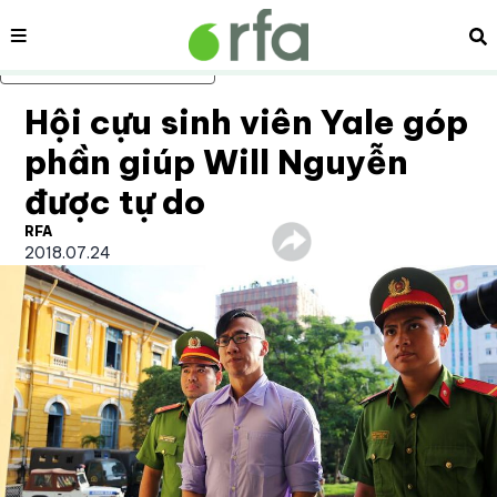
Nội dung
Tì
Bỏ qua nội dung chính
Hội cựu sinh viên Yale góp
phần giúp Will Nguyễn
được tự do
RFA
2018.07.24