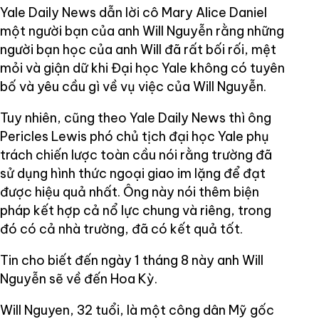
Yale Daily News dẫn lời cô Mary Alice Daniel
một người bạn của anh Will Nguyễn rằng những
người bạn học của anh Will đã rất bối rối, mệt
mỏi và giận dữ khi Đại học Yale không có tuyên
bố và yêu cầu gì về vụ việc của Will Nguyễn.
Tuy nhiên, cũng theo Yale Daily News thì ông
Pericles Lewis phó chủ tịch đại học Yale phụ
trách chiến lược toàn cầu nói rằng trường đã
sử dụng hình thức ngoại giao im lặng để đạt
được hiệu quả nhất. Ông này nói thêm biện
pháp kết hợp cả nổ lực chung và riêng, trong
đó có cả nhà trường, đã có kết quả tốt.
Tin cho biết đến ngày 1 tháng 8 này anh Will
Nguyễn sẽ về đến Hoa Kỳ.
Will Nguyen, 32 tuổi, là một công dân Mỹ gốc