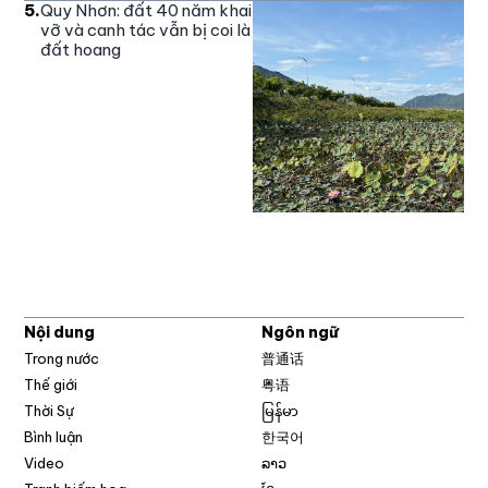
5
.
Quy Nhơn: đất 40 năm khai
vỡ và canh tác vẫn bị coi là
đất hoang
Nội dung
Ngôn ngữ
Trong nước
普通话
Thế giới
粤语
Thời Sự
မြန်မာ
Bình luận
한국어
Video
ລາວ