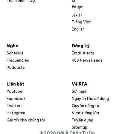
Tranh biếm hoạ
ខ្មែ
བོད་སྐད།
ئۇيغۇر
Tiếng Việt
English
Nghe
Đăng ký
Schedule
Email Alerts
Opens in new w
Frequencies
RSS News Feeds
Podcasts
Liên kết
Về RFA
Opens in new window
Youtube
Sứ mệnh
Opens in new window
Facebook
Nguyên tắc sử dụng
Opens in new window
Twitter
Quyền riêng tư
Opens in new window
Instagram
Vượt tường lửa
Opens in new window
Gửi tin cho chúng tôi
Tuyển dụng
Opens in new window
Sitemap
© 2026 Đài Á Châu Tự Do