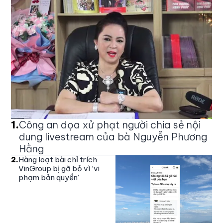
1
.
Công an dọa xử phạt người chia sẻ nội
dung livestream của bà Nguyễn Phương
Hằng
2
.
Hàng loạt bài chỉ trích
VinGroup bị gỡ bỏ vì ‘vi
phạm bản quyền’