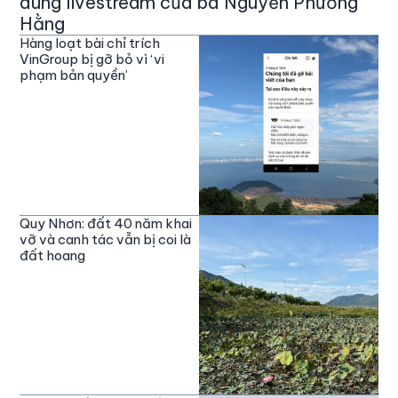
dung livestream của bà Nguyễn Phương
Hằng
Hàng loạt bài chỉ trích
VinGroup bị gỡ bỏ vì ‘vi
phạm bản quyền’
Quy Nhơn: đất 40 năm khai
vỡ và canh tác vẫn bị coi là
đất hoang