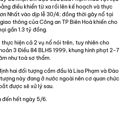
ng điều khiển từ xa rồi lên kế hoạch và thực
Sơn Nhất vào dịp lễ 30/4; đồng thời gây nổ tại
 giao thông của Công an TP Biên Hoà khiến cho
ại gần 1.3 tỷ đồng.
hực hiện cả 2 vụ nổ nói trên, tuy nhiên cho
khoản 3 Điều 84 BLHS 1999, khung hình phạt 2-7
ăm như toà sơ thẩm.
định hai đối tượng cầm đầu là Lisa Phạm và Đào
 tượng này đang ở nước ngoài nên cơ quan chức
bắt được sẽ xử lý sau.
a đến hết ngày 5/6.