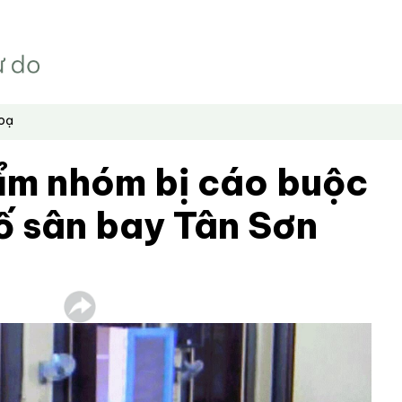
hoạ
ẩm nhóm bị cáo buộc
ố sân bay Tân Sơn