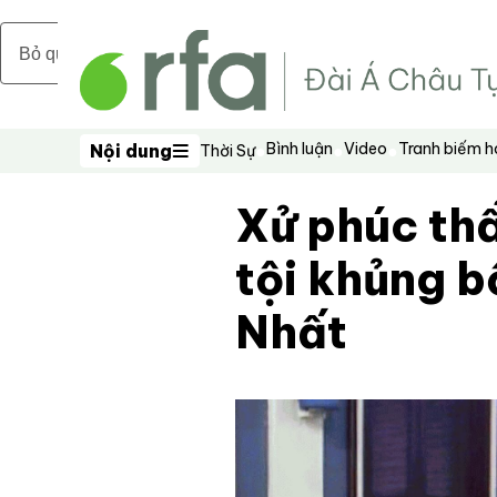
Bỏ qua nội dung chính
Bình luận
Video
Tranh biếm 
Nội dung
Thời Sự
Nội dung
Xử phúc th
tội khủng b
Nhất