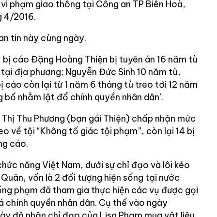
 vi phạm giao thông tại Công an TP Biên Hoà,
g 4/2016.
an tin này cùng ngày.
, bị cáo Đặng Hoàng Thiện bị tuyên án 16 năm tù
tại địa phương; Nguyễn Đức Sinh 10 năm tù,
 cáo còn lại từ 1 năm 6 tháng tù treo tới 12 năm
g bố nhằm lật đổ chính quyền nhân dân’.
ê Thị Thu Phương (bạn gái Thiện) chấp nhận mức
o về tội “Không tố giác tội phạm”, còn lại 14 bị
ng cáo.
hức năng Việt Nam, dưới sự chỉ đạo và lôi kéo
Quân, vốn là 2 đối tượng hiện sống tại nước
đồng phạm đã tham gia thực hiện các vụ được gọi
á chính quyền nhân dân. Cụ thể vào ngày
ày đã nhận chỉ đạo của Lisa Phạm mua vật liệu