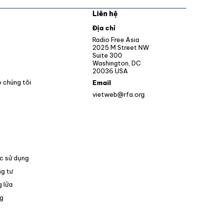
Liên hệ
pens in new window
Địa chỉ
Opens in new window
Radio Free Asia
2025 M Street NW
ens in new window
Suite 300
Washington, DC
Opens in new window
20036 USA
o chúng tôi
Email
vietweb@rfa.org
c sử dụng
g tư
 lửa
Opens in new window
g
pens in new window