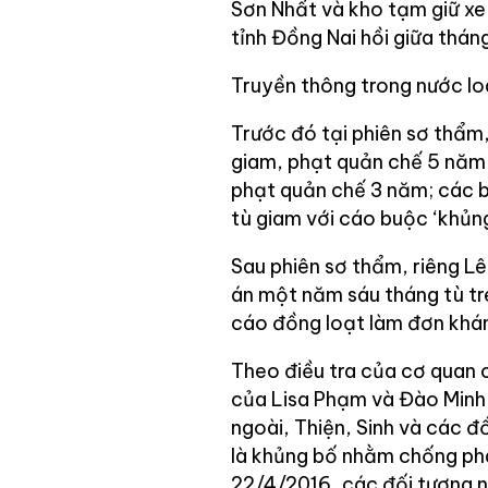
Sơn Nhất và kho tạm giữ xe
tỉnh Đồng Nai hồi giữa thán
Truyền thông trong nước lo
Trước đó tại phiên sơ thẩm
giam, phạt quản chế 5 năm 
phạt quản chế 3 năm; các bị
tù giam với cáo buộc ‘khủn
Sau phiên sơ thẩm, riêng L
án một năm sáu tháng tù tre
cáo đồng loạt làm đơn khá
Theo điều tra của cơ quan c
của Lisa Phạm và Đào Minh 
ngoài, Thiện, Sinh và các 
là khủng bố nhằm chống ph
22/4/2016, các đối tượng n