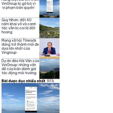
Nguyễn Phương Hằng
VinGroup bị gỡ bỏ vì
‘vi phạm bản quyền’
Quy Nhơn: đất 40
năm khai vỡ và canh
tác vẫn bị coi là đất
hoang
Mạng xã hội Threads
đang trở thành mối đe
dọa lớn nhất của
Vingroup
Dự án đèo Hải Vân của
VinGroup: những vấn
đề của bản đánh giá
tác động môi trường
Bài được đọc nhiều nhất
RFA