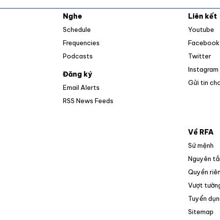
Nghe
Liên kết
O
Schedule
Youtube
Frequencies
Facebook
Op
Podcasts
Twitter
Instagram
Đăng ký
Gửi tin ch
Email Alerts
Opens in new window
RSS News Feeds
Về RFA
Sứ mệnh
Nguyên tắ
Quyền riên
Vượt tường
Tuyển dụn
O
Sitemap