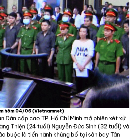
thẩm hôm 04/06
(Vietnamnet)
n Dân cấp cao TP. Hồ Chí Minh mở phiên xét xử
ng Thiện (24 tuổi) Nguyễn Đức Sinh (32 tuổi) và
o buộc là tiến hành khủng bố tại sân bay Tân