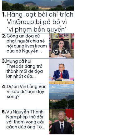
1
.
Hàng loạt bài chỉ trích
VinGroup bị gỡ bỏ vì
‘vi phạm bản quyền’
2
.
Công an dọa xử
phạt người chia sẻ
nội dung livestream
của bà Nguyễn
Phương Hằng
3
.
Mạng xã hội
Threads đang trở
thành mối đe dọa
lớn nhất của
Vingroup
4
.
Dự án Vin Làng Vân:
vì sao dư luận dậy
sóng?
5
.
Vụ Nguyễn Thành
Nam:phép thử đối
với tham vọng cải
cách của ông Tô
Lâm