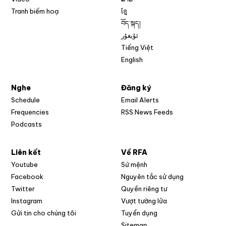
Tranh biếm hoạ
ខ្មែ
བོད་སྐད།
ئۇيغۇر
Tiếng Việt
English
Nghe
Đăng ký
Schedule
Email Alerts
Opens in new w
Frequencies
RSS News Feeds
Podcasts
Liên kết
Về RFA
Opens in new window
Youtube
Sứ mệnh
Opens in new window
Facebook
Nguyên tắc sử dụng
Opens in new window
Twitter
Quyền riêng tư
Opens in new window
Instagram
Vượt tường lửa
Opens in new window
Gửi tin cho chúng tôi
Tuyển dụng
Opens in new window
Sitemap