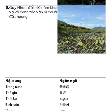
5
.
Quy Nhơn: đất 40 năm khai
vỡ và canh tác vẫn bị coi là
đất hoang
Nội dung
Ngôn ngữ
Trong nước
普通话
Thế giới
粤语
Thời Sự
မြန်မာ
Bình luận
한국어
Video
ລາວ