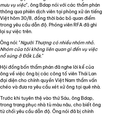
mưu vụ việc
", ông Bdap nói với các thẩm phán
thông qua phiên dịch viên tại phòng xử án tiếng
Việt hôm 30/8, đồng thời bác bỏ quan điểm
trong yêu cầu dẫn độ. Phóng viên RFA đã ghi
lại sự việc trên.
Ông nói: "
Người Thượng có nhiều nhóm nhỏ.
Nhóm của tôi không liên quan gì đến vụ việc
nổ súng ở Đắk Lắk
."
Hội đồng bốn thẩm phán đã nghe lời kể của
ông về việc ông bị các công tố viên Thái Lan
đại diện cho chính quyền Việt Nam thẩm vấn
chéo và đưa ra yêu cầu xét xử ông tại quê nhà.
Trước khi tuyên thệ vào thứ Sáu, ông Bdap,
trong trang phục nhà tù màu nâu, cho biết ông
từ chối yêu cầu dẫn độ. Ông nói đã bị chính