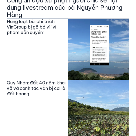
Công an dọa xử phạt người chia sẻ nội
dung livestream của bà Nguyễn Phương
Hằng
Hàng loạt bài chỉ trích
VinGroup bị gỡ bỏ vì ‘vi
phạm bản quyền’
Quy Nhơn: đất 40 năm khai
vỡ và canh tác vẫn bị coi là
đất hoang