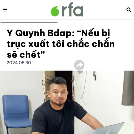
Nội dung
Tì
Bỏ qua nội dung chính
Y Quynh Bdap: “Nếu bị
trục xuất tôi chắc chắn
sẽ chết”
2024.08.30