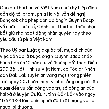
Cho dù Thái Lan và Việt Nam chưa ký hiệp định
dẫn độ tội phạm, phía Hà Nội vẫn đề nghị
Bangkok cho phép dẫn độ ông Y Quynh Bdap
về nước. Thực tế, Cảnh sát Thái Lan thừa nhận
bắt giữ nhà hoạt động nhân quyền này theo
yêu cầu từ phía Việt Nam.
Theo Uỷ ban Luật gia quốc tế, mục đích của
việc dẫn độ là buộc ông Y Quynh Bdap chấp
hành bản án 10 năm tù về "khủng bố" theo Điều
299 Bộ luật Hình sự Việt Nam, do Tòa án Nhân
dân Đắk Lắk tuyên án vắng mặt trong phiên
toà ngày 20/1 năm nay, vì cho rằng ông có liên
quan đến vụ tấn công vào trụ sở công an của
hai xã ở huyện Cư Kuin, tỉnh Đắk Lắk vào ngày
11/6/2023 làm chín người đã thiệt mạng và hai
người bị thương.