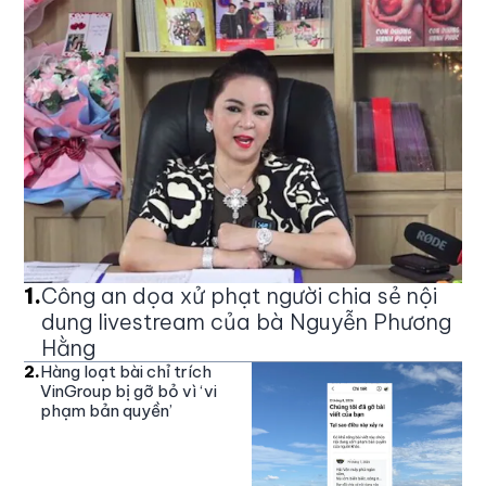
1
.
Công an dọa xử phạt người chia sẻ nội
dung livestream của bà Nguyễn Phương
Hằng
2
.
Hàng loạt bài chỉ trích
VinGroup bị gỡ bỏ vì ‘vi
phạm bản quyền’