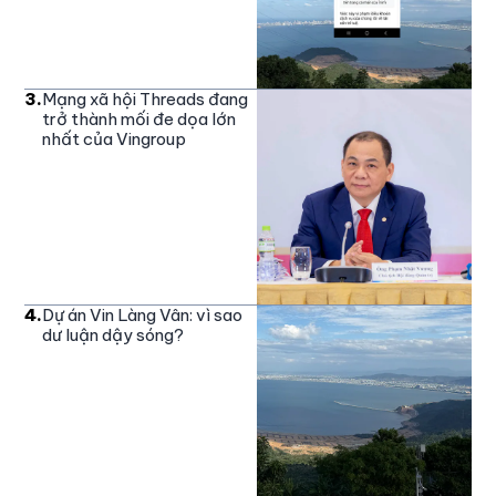
3
.
Mạng xã hội Threads đang
trở thành mối đe dọa lớn
nhất của Vingroup
4
.
Dự án Vin Làng Vân: vì sao
dư luận dậy sóng?