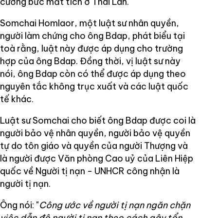
cưỡng bức mất tích ở Thái Lan.
Somchai Homlaor, một luật sư nhân quyền,
người làm chứng cho ông Bdap, phát biểu tại
toà rằng, luật này được áp dụng cho trường
hợp của ông Bdap. Đồng thời, vị luật sư này
nói, ông Bdap còn có thể được áp dụng theo
nguyên tắc không trục xuất và các luật quốc
tế khác.
Luật sư Somchai cho biết ông Bdap được coi là
người bảo vệ nhân quyền, người bảo vệ quyền
tự do tôn giáo và quyền của người Thượng và
là người được Văn phòng Cao uỷ của Liên Hiệp
quốc về Người tị nạn - UNHCR công nhận là
người tị nạn.
Ông nói: "
Công ước về người tị nạn ngăn chặn
việc dẫn độ người tị nạn theo cách gây tổn