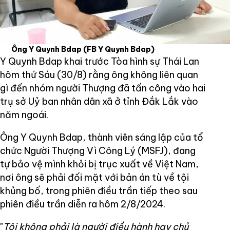
Ông Y Quynh Bdap
(FB Y Quynh Bdap)
Y Quynh Bdap khai trước Tòa hình sự Thái Lan
hôm thứ Sáu (30/8) rằng ông không liên quan
gì đến nhóm người Thượng đã tấn công vào hai
trụ sở Uỷ ban nhân dân xã ở tỉnh Đắk Lắk vào
năm ngoái.
Ông Y Quynh Bdap, thành viên sáng lập của tổ
chức Người Thượng Vì Công Lý (MSFJ), đang
tự bảo vệ mình khỏi bị trục xuất về Việt Nam,
nơi ông sẽ phải đối mặt với bản án tù về tội
khủng bố, trong phiên điều trần tiếp theo sau
phiên điều trần diễn ra hôm 2/8/2024.
"
Tôi không phải là người điều hành hay chủ