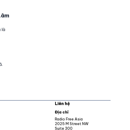
 Lâm
 là
ã.
Liên hệ
pens in new window
Địa chỉ
Opens in new window
Radio Free Asia
2025 M Street NW
ens in new window
Suite 300