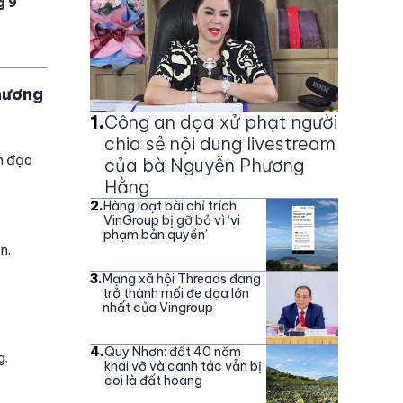
g 9
hương
1
.
Công an dọa xử phạt người
chia sẻ nội dung livestream
h đạo
của bà Nguyễn Phương
Hằng
2
.
Hàng loạt bài chỉ trích
VinGroup bị gỡ bỏ vì ‘vi
phạm bản quyền’
n.
3
.
Mạng xã hội Threads đang
trở thành mối đe dọa lớn
nhất của Vingroup
4
.
Quy Nhơn: đất 40 năm
g.
khai vỡ và canh tác vẫn bị
coi là đất hoang