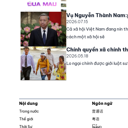
Vụ Nguyễn Thành Nam:p
2026.07.15
Cả xã hội Việt Nam đang nín th
cách một xã hội sẽ
Chính quyền xã chính th
2026.05.18
Lo ngại chính được giới luật s
Nội dung
Ngôn ngữ
Trong nước
普通话
Thế giới
粤语
Thời Sự
မြန်မာ