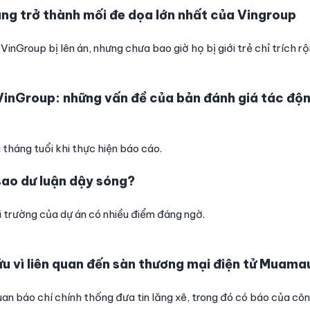
ng trở thành mối đe dọa lớn nhất của Vingroup
VinGroup bị lên án, nhưng chưa bao giờ họ bị giới trẻ chỉ trích rộ
VinGroup: những vấn đề của bản đánh giá tác độ
 tháng tuổi khi thực hiện báo cáo.
sao dư luận dậy sóng?
 trường của dự án có nhiều điểm đáng ngờ.
ứu vì liên quan đến sàn thương mại điện tử Muama
n báo chí chính thống đưa tin lăng xê, trong đó có báo của côn