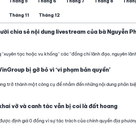
Tháng 5
Tháng 6
Tháng 7
Tháng 8
Thán
Tháng 11
Tháng 12
ười chia sẻ nội dung livestream của bà Nguyễn P
ng “xuyên tạc hoặc vu khống” các “đồng chí lãnh đạo, nguyên lãn
 VinGroup bị gỡ bỏ vì ‘vi phạm bản quyền’
ng trở thành một công cụ để nhắm đến những nội dung phản biệ
hai vỡ và canh tác vẫn bị coi là đất hoang
ược định giá 0 đồng vì sự tác trách của chính quyền địa phươn