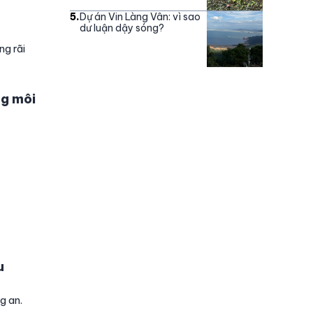
5
.
Dự án Vin Làng Vân: vì sao
dư luận dậy sóng?
ng rãi
ng môi
u
g an.