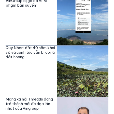
VinGroup bị gỡ bỏ vì ‘vi
phạm bản quyền’
Quy Nhơn: đất 40 năm khai
vỡ và canh tác vẫn bị coi là
đất hoang
Mạng xã hội Threads đang
trở thành mối đe dọa lớn
nhất của Vingroup