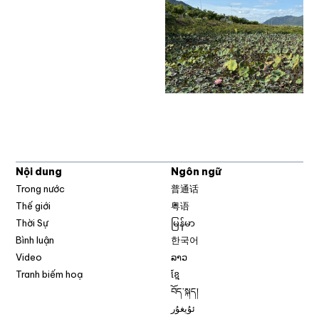
Nội dung
Ngôn ngữ
Trong nước
普通话
Thế giới
粤语
Thời Sự
မြန်မာ
Bình luận
한국어
Video
ລາວ
Tranh biếm hoạ
ខ្មែ
བོད་སྐད།
ئۇيغۇر