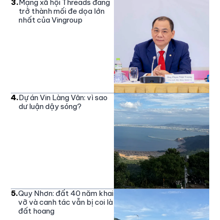
3
.
Mạng xã hội Threads đang
trở thành mối đe dọa lớn
nhất của Vingroup
4
.
Dự án Vin Làng Vân: vì sao
dư luận dậy sóng?
5
.
Quy Nhơn: đất 40 năm khai
vỡ và canh tác vẫn bị coi là
đất hoang