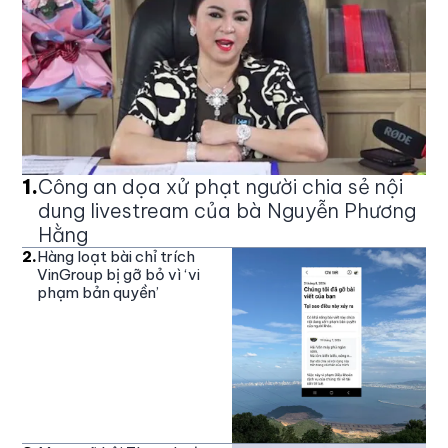
1
.
Công an dọa xử phạt người chia sẻ nội
dung livestream của bà Nguyễn Phương
Hằng
2
.
Hàng loạt bài chỉ trích
VinGroup bị gỡ bỏ vì ‘vi
phạm bản quyền’