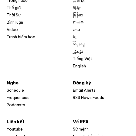
Trong nước
普通话
Thế giới
粤语
Thời Sự
မြန်မာ
Bình luận
한국어
Video
ລາວ
Tranh biếm hoạ
ខ្មែ
བོད་སྐད།
ئۇيغۇر
Tiếng Việt
English
Nghe
Đăng ký
Schedule
Email Alerts
Opens in new w
Frequencies
RSS News Feeds
Podcasts
Liên kết
Về RFA
Opens in new window
Youtube
Sứ mệnh
Opens in new window