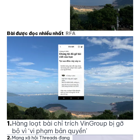
Bài được đọc nhiều nhất
RFA
1
.
Hàng loạt bài chỉ trích VinGroup bị gỡ
bỏ vì ‘vi phạm bản quyền’
2
.
Mạng xã hội Threads đang