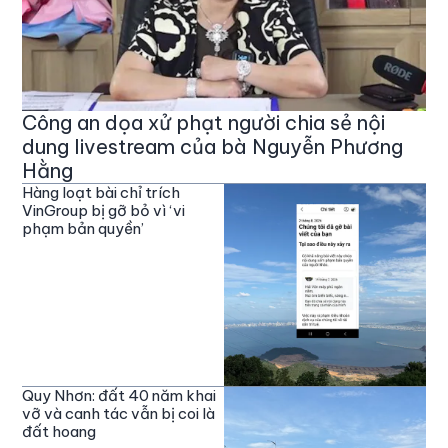
Công an dọa xử phạt người chia sẻ nội
dung livestream của bà Nguyễn Phương
Hằng
Hàng loạt bài chỉ trích
VinGroup bị gỡ bỏ vì ‘vi
phạm bản quyền’
Quy Nhơn: đất 40 năm khai
vỡ và canh tác vẫn bị coi là
đất hoang