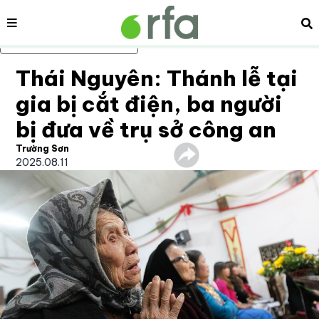
Nội dung
Tì
Bỏ qua nội dung chính
Thái Nguyên: Thánh lễ tại
gia bị cắt điện, ba người
bị đưa về trụ sở công an
Trường Sơn
2025.08.11