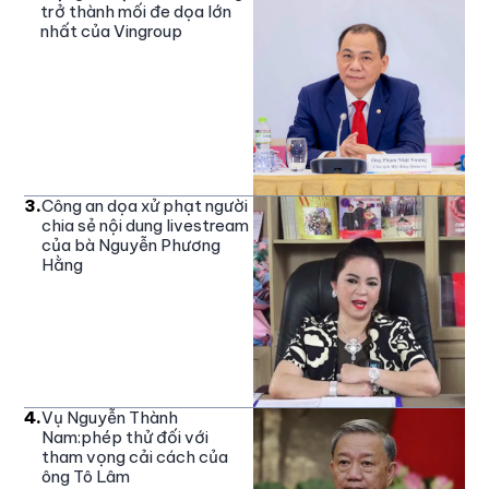
trở thành mối đe dọa lớn
nhất của Vingroup
3
.
Công an dọa xử phạt người
chia sẻ nội dung livestream
của bà Nguyễn Phương
Hằng
4
.
Vụ Nguyễn Thành
Nam:phép thử đối với
tham vọng cải cách của
ông Tô Lâm